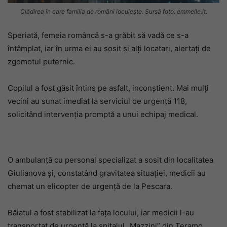
Clădirea în care familia de români locuiește. Sursă foto: emmelle.it.
Speriată, femeia româncă s-a grăbit să vadă ce s-a
întâmplat, iar în urma ei au sosit și alți locatari, alertați de
zgomotul puternic.
Copilul a fost găsit întins pe asfalt, inconștient. Mai mulți
vecini au sunat imediat la serviciul de urgență 118,
solicitând intervenția promptă a unui echipaj medical.
O ambulanță cu personal specializat a sosit din localitatea
Giulianova și, constatând gravitatea situației, medicii au
chemat un elicopter de urgență de la Pescara.
Băiatul a fost stabilizat la fața locului, iar medicii l-au
transportat de urgență la spitalul „Mazzini” din Teramo,