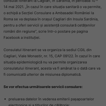
consulat itinerant la Cagliari, în Sardinia, în perioada 10 –
14 mai 2021. „În cazul în care situația sanitară o va permite,
o echipă a Secției Consulare a Ambasadei României la
Roma se va deplasa în orașul Cagliari din Insula Sardinia,
pentru a oferi servicii și asistență consulară cetățenilor
români din regiune”, scrie într-o postare pe pagina
Facebook a instituției.
Consulatul itinerant se va organiza la sediul CGIL din
Cagliari, Viale Monastir, nr. 15, CAP 09122. În cazul în care
situația epidemiologică nu va permite organizarea
consulatului itinerant, acesta va fi amânat la o dată care va
fi comunicată ulterior de misiunea diplomatică.
Se vor efectua următoarele servicii consulare:
preluarea datelor în vederea emiterii pașapoartelor
electronice și a titlurilor de călătorie;