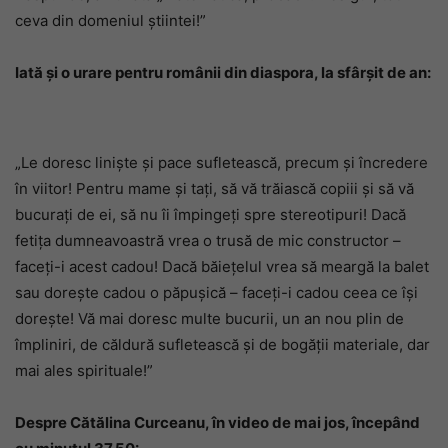
ceva din domeniul știintei!”
Iată și o urare pentru românii din diaspora, la sfârșit de an:
„Le doresc liniște și pace sufletească, precum și încredere
în viitor! Pentru mame și tați, să vă trăiască copiii și să vă
bucurați de ei, să nu îi împingeți spre stereotipuri! Dacă
fetița dumneavoastră vrea o trusă de mic constructor –
faceți-i acest cadou! Dacă băiețelul vrea să meargă la balet
sau dorește cadou o păpușică – faceți-i cadou ceea ce își
dorește! Vă mai doresc multe bucurii, un an nou plin de
împliniri, de căldură sufletească și de bogății materiale, dar
mai ales spirituale!”
Despre Cătălina Curceanu, în video de mai jos, începând