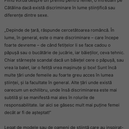
Fiind vorba despre un premiu pentru femei, o întrebăm pe
Cătălina dacă există discriminare în lume științifică sau
diferențe dintre sexe.
„Depinde de țară, răspunde cercetătoarea româncă. În
lume, în general, este o mare discriminare – care începe
foarte devreme – de când fetițelor li se face cadou o
păpușă sau o bucătărie de jucărie, iar băieților, ceva tehnic.
Chiar stârnește scandal dacă un băiețel cere o păpușă, sau
vrea la balet, iar o fetiță vrea mașinuțe și box! Sunt încă
multe țări unde femeile au foarte greu acces în lumea
științei, și la facultate în general. Alte țări unde există
oarecum un echilibru, unde însă discriminarea este mai
subtilă și se manifestă mai ales în rolurile de
responsabilitate. Iar aici se găsesc mult mai puține femei
decât ar fi de așteptat!”
Legat de modele sau de oameni de știință care au inspirat-