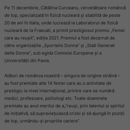
Pe 11 decembrie, Cătălina Curceanu, cercetătoare româncă
de top, specializată în fizică nucleară și stabilită de peste
20 de ani în Italia, unde lucrează la Laboratorul de fizică
nucleară de la Frascati,
a primit prestigiosul premiu „Femei
care au reușit”, ediția 2021. Premiul a fost decernat de
către organizațiile „Sportello Donna” și „Stati Generali
delle Donne”, sub egida Comisiei Europene și a
Universității din Pavia.
Alături de românca noastră – singura de origine străină –
au fost premiate alte 14 femei care au o activitate de
prestigiu la nivel internațional, printre care se numără
medici, profesoare, psihologi etc. Toate doamnele
premiate au avut meritul de a„“reuși, prin talentul și spiritul
de inițiativă, să supraviețuiască crizei și să ajungă în poziții
de top, urmându-și propriile cariere”.