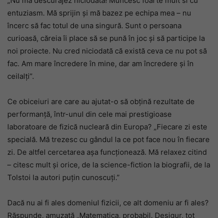
„Nu mă descurajez niciodată! Muncesc foarte mult si cu
entuziasm. Mă sprijin și mă bazez pe echipa mea – nu
încerc să fac totul de una singură. Sunt o persoana
curioasă, căreia îi place să se pună în joc și să participe la
noi proiecte. Nu cred niciodată că există ceva ce nu pot să
fac. Am mare încredere în mine, dar am încredere și în
ceilalți”.
Ce obiceiuri are care au ajutat-o să obțină rezultate de
performanță, într-unul din cele mai prestigioase
laboratoare de fizică nucleară din Europa? „Fiecare zi este
specială. Mă trezesc cu gândul la ce pot face nou în fiecare
zi. De altfel cercetarea așa funcționează. Mă relaxez citind
– citesc mult și orice, de la science-fiction la biografii, de la
Tolstoi la autori puțin cunoscuți.”
Dacă nu ai fi ales domeniul fizicii, ce alt domeniu ar fi ales?
Răspunde, amuzată „Matematica, probabil. Desigur, tot