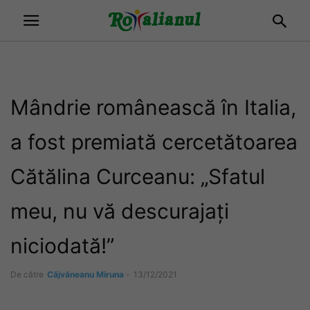
Mândrie românească în Italia,
a fost premiată cercetătoarea
Cătălina Curceanu: „Sfatul
meu, nu vă descurajați
niciodată!”
De către
Căjvăneanu Miruna
-
13/12/2021