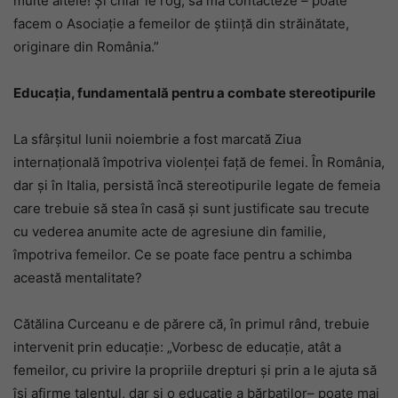
multe altele! Și chiar le rog, să mă contacteze – poate
facem o Asociație a femeilor de știință din străinătate,
originare din România.”
Educația, fundamentală pentru a combate stereotipurile
La sfârșitul lunii noiembrie a fost marcată Ziua
internațională
împotriva violenței față de femei. În România,
dar și în Italia, persistă încă stereotipurile legate de femeia
care trebuie să stea în casă și sunt justificate sau trecute
cu vederea anumite acte de agresiune din familie,
împotriva femeilor. Ce se poate face pentru a schimba
această mentalitate?
Cătălina Curceanu e de părere că, în primul rând, trebuie
intervenit prin educație: „Vorbesc de educație, atât a
femeilor, cu privire la propriile drepturi și prin a le ajuta să
își afirme talentul, dar și o educație a bărbaților– poate mai