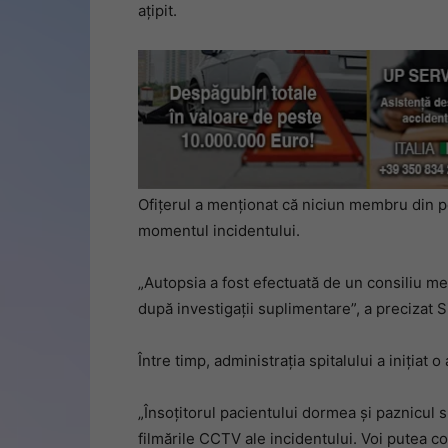
ațipit.
Ofițerul a menționat că niciun membru din pe
momentul incidentului.
„Autopsia a fost efectuată de un consiliu med
după investigații suplimentare”, a precizat S
Între timp, administrația spitalului a inițiat 
„Însoțitorul pacientului dormea ​​și paznicul
filmările CCTV ale incidentului. Voi putea c