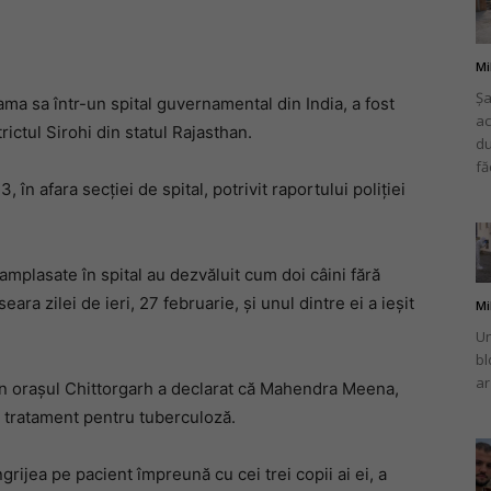
Mi
Șa
ma sa într-un spital guvernamental din India, a fost
ac
românului
rictul Sirohi din statul Rajasthan.
du
fă
 în afara secției de spital, potrivit raportului poliției
din
mplasate în spital au dezvăluit cum doi câini fără
eara zilei de ieri, 27 februarie, și unul dintre ei a ieșit
Mi
Un
bl
ar
 din orașul Chittorgarh a declarat că Mahendra Meena,
Italia
tru tratament pentru tuberculoză.
grijea pe pacient împreună cu cei trei copii ai ei, a