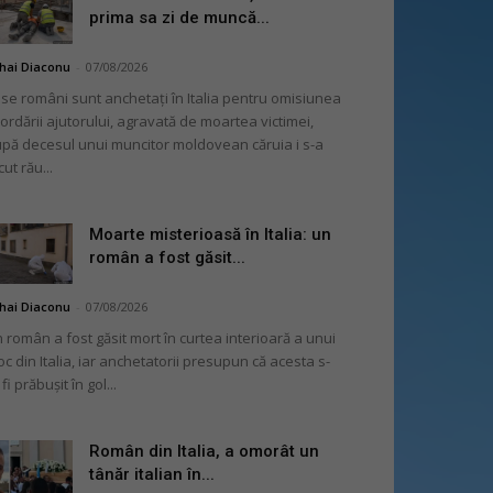
prima sa zi de muncă...
hai Diaconu
-
07/08/2026
se români sunt anchetați în Italia pentru omisiunea
ordării ajutorului, agravată de moartea victimei,
pă decesul unui muncitor moldovean căruia i s-a
cut rău...
Moarte misterioasă în Italia: un
român a fost găsit...
hai Diaconu
-
07/08/2026
 român a fost găsit mort în curtea interioară a unui
oc din Italia, iar anchetatorii presupun că acesta s-
 fi prăbușit în gol...
Român din Italia, a omorât un
tânăr italian în...