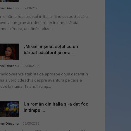
hai Diaconu
-
07/08/2026
 român a fost arestat în Italia, fiind suspectat că a
ovocat un grav accident rutier în urma căruia
rmelo Purita, un tânăr italian...
„Mi-am înșelat soțul cu un
bărbat căsătorit și m-a...
hai Diaconu
-
06/08/2026
moldoveancă stabilită de aproape două decenii în
alia a vorbit deschis despre aventura pe care a
ut-o la numai 19 ani, în timp...
Un român din Italia și-a dat foc
în timpul...
hai Diaconu
-
06/08/2026