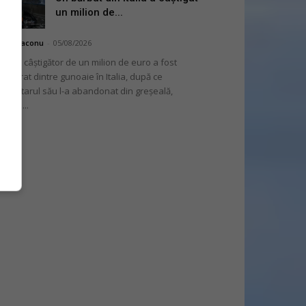
un milion de...
hai Diaconu
-
05/08/2026
 bilet câștigător de un milion de euro a fost
cuperat dintre gunoaie în Italia, după ce
oprietarul său l-a abandonat din greșeală,
nvins...