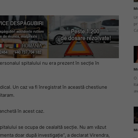
Mi
Un
pr
Ca
rsonalul spitalului nu era prezent în secție în
Mi
O 
It
ical. Un caz va fi înregistrat în această chestiune
av
itaram.
o anchetă în acest caz.
 spitalului se ocupa de cealaltă secție. Nu am văzut
Mi
omenta doar după investigație”, a declarat Virendra,