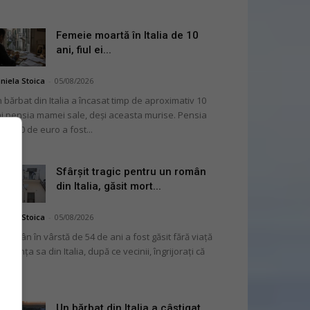
Femeie moartă în Italia de 10
ani, fiul ei...
niela Stoica
-
05/08/2026
 bărbat din Italia a încasat timp de aproximativ 10
i pensia mamei sale, deși aceasta murise. Pensia
 2.000 de euro a fost...
Sfârșit tragic pentru un român
din Italia, găsit mort...
niela Stoica
-
05/08/2026
 român în vârstă de 54 de ani a fost găsit fără viață
 locuința sa din Italia, după ce vecinii, îngrijorați că
...
Un bărbat din Italia a câștigat