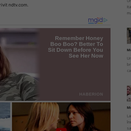
Un
rivit ndtv.com.
It
ma
Mi
Un
br
ca
Mi
La
în
sa