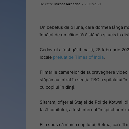
De către
Mircea Iordache
-
28/02/2023
Un bebeluș de o lună, care dormea ​​lângă ma
înhățat de un câine fără stăpân și ucis în dist
Cadavrul a fost găsit marți, 28 februarie 2023,
locale
preluat de Times of India
.
Filmările camerelor de supraveghere video a
stăpân au intrat în secția TBC a spitalului în s
cu copilul în dinți.
Sitaram, ofițer al Stației de Poliție Kotwali
tatăl copilului, a fost internat în spital pen
El a spus că mama copilului, Rekha, care îl în