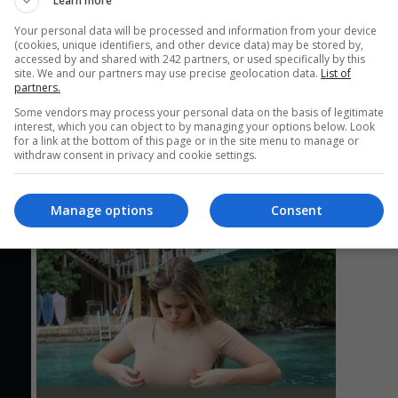
Learn more
Your personal data will be processed and information from your device
(cookies, unique identifiers, and other device data) may be stored by,
Mi
accessed by and shared with 242 partners, or used specifically by this
site. We and our partners may use precise geolocation data.
List of
Un
partners.
re
Some vendors may process your personal data on the basis of legitimate
pr
interest, which you can object to by managing your options below. Look
co
for a link at the bottom of this page or in the site menu to manage or
withdraw consent in privacy and cookie settings.
Manage options
Consent