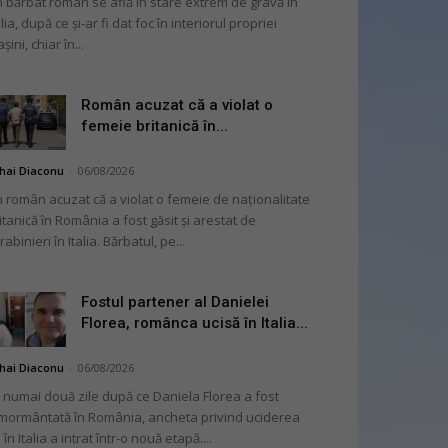
 bărbat român se află în stare extrem de gravă în
alia, după ce și-ar fi dat foc în interiorul propriei
șini, chiar în...
Român acuzat că a violat o
femeie britanică în...
hai Diaconu
-
06/08/2026
 român acuzat că a violat o femeie de naționalitate
itanică în România a fost găsit și arestat de
rabinieri în Italia. Bărbatul, pe...
Fostul partener al Danielei
Florea, românca ucisă în Italia...
hai Diaconu
-
06/08/2026
 numai două zile după ce Daniela Florea a fost
mormântată în România, ancheta privind uciderea
 în Italia a intrat într-o nouă etapă....