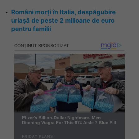
Români morți în Italia, despăgubire
uriașă de peste 2 milioane de euro
pentru familii