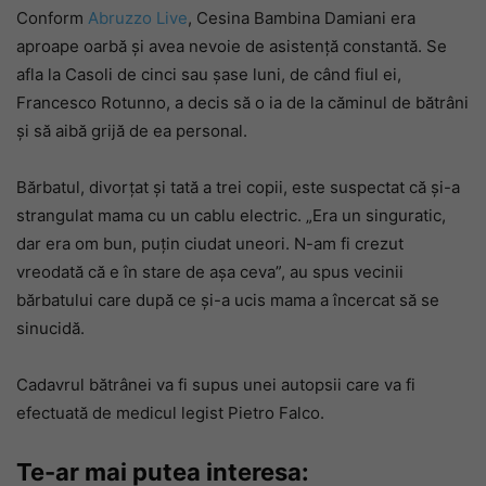
Conform
Abruzzo Live
, Cesina Bambina Damiani era
aproape oarbă și avea nevoie de asistență constantă. Se
afla la Casoli de cinci sau șase luni, de când fiul ei,
Francesco Rotunno, a decis să o ia de la căminul de bătrâni
și să aibă grijă de ea personal.
Bărbatul, divorțat și tată a trei copii, este suspectat că și-a
strangulat mama cu un cablu electric. „Era un singuratic,
dar era om bun, puțin ciudat uneori. N-am fi crezut
vreodată că e în stare de așa ceva”, au spus vecinii
bărbatului care după ce și-a ucis mama a încercat să se
sinucidă.
Cadavrul bătrânei va fi supus unei autopsii care va fi
efectuată de medicul legist Pietro Falco.
Te-ar mai putea interesa: