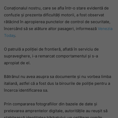
Conaționalul nostru, care se afla într-o stare evidentă de
confuzie și prezenta dificultăți motorii, a fost observat
rătăcind în apropierea punctelor de control de securitate,
încercând să se alăture altor pasageri, informează
Venezia
Today
.
O patrulă a poliției de frontieră, aflată în serviciu de
supraveghere, i-a remarcat comportamentul și s-a
apropiat de el.
Bătrânul nu avea asupra sa documente și nu vorbea limba
italiană, astfel că a fost dus la birourile de poliție pentru a
încerca identificarea sa.
Prin compararea fotografiilor din bazele de date și
prelevarea amprentelor digitale, autoritățile au reușit să
stabilească identitatea bărbatului: un cetățean român,