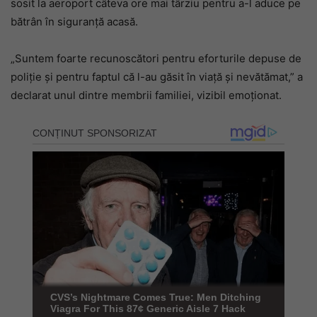
sosit la aeroport câteva ore mai târziu pentru a-l aduce pe
bătrân în siguranță acasă.
„Suntem foarte recunoscători pentru eforturile depuse de
poliție și pentru faptul că l-au găsit în viață și nevătămat,” a
declarat unul dintre membrii familiei, vizibil emoționat.