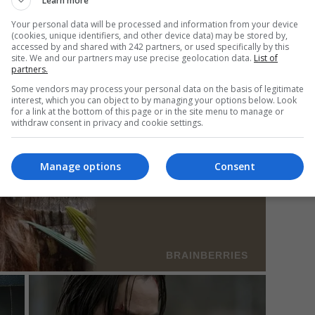
Learn more
Your personal data will be processed and information from your device
(cookies, unique identifiers, and other device data) may be stored by,
accessed by and shared with 242 partners, or used specifically by this
Mi
site. We and our partners may use precise geolocation data.
List of
partners.
Da
pa
Some vendors may process your personal data on the basis of legitimate
în
interest, which you can object to by managing your options below. Look
for a link at the bottom of this page or in the site menu to manage or
withdraw consent in privacy and cookie settings.
Manage options
Consent