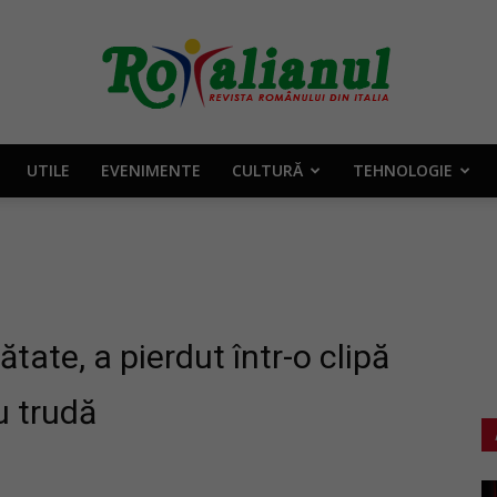
UTILE
EVENIMENTE
CULTURĂ
TEHNOLOGIE
Rotalianul
–
tate, a pierdut într-o clipă
u trudă
Revista