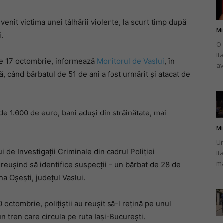
enit victima unei tâlhării violente, la scurt timp după
Mi
i.
O 
It
românului
re 17 octombrie, informează
Monitorul de Vaslui
, în
av
, când bărbatul de 51 de ani a fost urmărit și atacat de
e 1.600 de euro, bani aduși din străinătate, mai
din
Mi
Un
ui de Investigații Criminale din cadrul Poliției
It
ma
, reușind să identifice suspecții – un bărbat de 28 de
na Oșești, județul Vaslui.
Italia
 octombrie, polițiștii au reușit să-l rețină pe unul
un tren care circula pe ruta Iași-București.