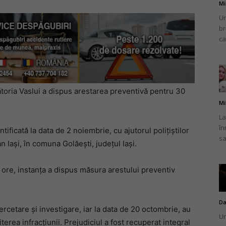
Mi
Un
br
ca
cătoria Vaslui a dispus arestarea preventivă pentru 30
Mi
La
în
ificată la data de 2 noiembrie, cu ajutorul polițiștilor
sa
n Iași, în comuna Golăești, județul Iași.
 ore, instanța a dispus măsura arestului preventiv
Da
cercetare și investigare, iar la data de 20 octombrie, au
Un
iterea infracțiunii. Prejudiciul a fost recuperat integral