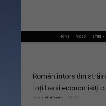
HOME
VIDEO
ȘTIRI
Român întors din străină
toți banii economisiți c
De către
Mihai Diaconu
-
07/11/2024