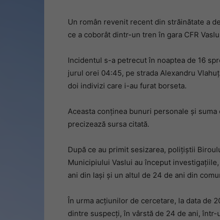
Un român revenit recent din străinătate a dev
ce a coborât dintr-un tren în gara CFR Vaslu
Incidentul s-a petrecut în noaptea de 16 sp
jurul orei 04:45, pe strada Alexandru Vlahuță
doi indivizi care i-au furat borseta.
Aceasta conținea bunuri personale și suma d
precizează sursa citată.
După ce au primit sesizarea, polițiștii Biroul
Municipiului Vaslui au început investigațiile
ani din Iași și un altul de 24 de ani din comu
În urma acțiunilor de cercetare, la data de 20
dintre suspecți, în vârstă de 24 de ani, într-