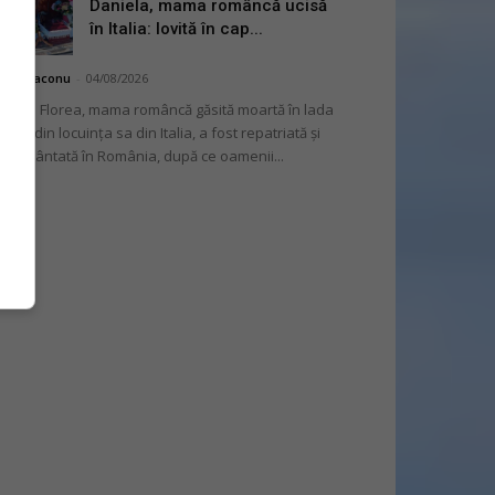
Daniela, mama româncă ucisă
în Italia: lovită în cap...
hai Diaconu
-
04/08/2026
niela Florea, mama româncă găsită moartă în lada
tului din locuința sa din Italia, a fost repatriată și
mormântată în România, după ce oamenii...