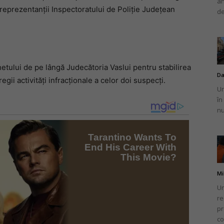
an
 reprezentanții Inspectoratului de Poliție Județean
de
tului de pe lângă Judecătoria Vaslui pentru stabilirea
Da
gii activități infracționale a celor doi suspecți.
Un
în
nu
Mi
Un
re
pr
co