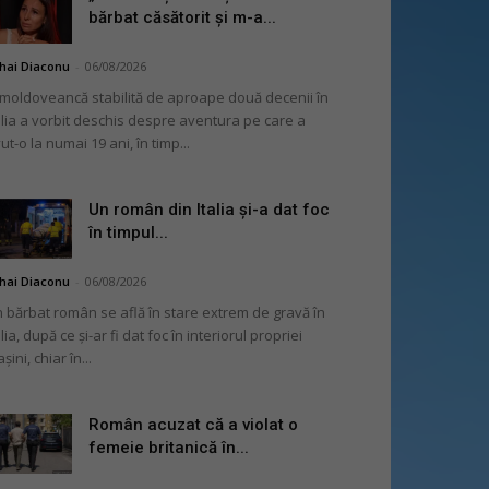
bărbat căsătorit și m-a...
hai Diaconu
-
06/08/2026
moldoveancă stabilită de aproape două decenii în
alia a vorbit deschis despre aventura pe care a
ut-o la numai 19 ani, în timp...
Un român din Italia și-a dat foc
în timpul...
hai Diaconu
-
06/08/2026
 bărbat român se află în stare extrem de gravă în
alia, după ce și-ar fi dat foc în interiorul propriei
șini, chiar în...
Român acuzat că a violat o
femeie britanică în...