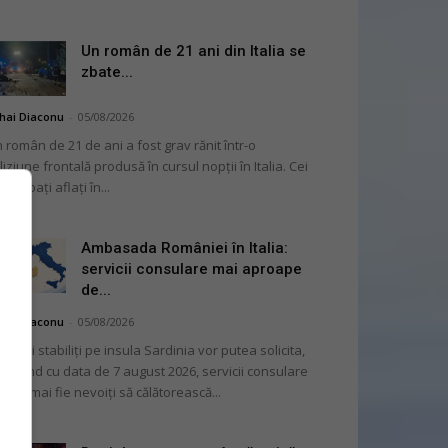
Un român de 21 ani din Italia se
zbate...
hai Diaconu
-
05/08/2026
 român de 21 de ani a fost grav rănit într-o
liziune frontală produsă în cursul nopții în Italia. Cei
i bărbați aflați în...
Ambasada României în Italia:
servicii consulare mai aproape
de...
hai Diaconu
-
05/08/2026
mânii stabiliți pe insula Sardinia vor putea solicita,
cepând cu data de 7 august 2026, servicii consulare
ră să mai fie nevoiți să călătorească...