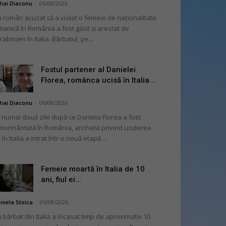
hai Diaconu
-
06/08/2026
 român acuzat că a violat o femeie de naționalitate
itanică în România a fost găsit și arestat de
rabinieri în Italia. Bărbatul, pe...
Fostul partener al Danielei
Florea, românca ucisă în Italia...
hai Diaconu
-
06/08/2026
 numai două zile după ce Daniela Florea a fost
mormântată în România, ancheta privind uciderea
 în Italia a intrat într-o nouă etapă....
Femeie moartă în Italia de 10
ani, fiul ei...
niela Stoica
-
05/08/2026
 bărbat din Italia a încasat timp de aproximativ 10