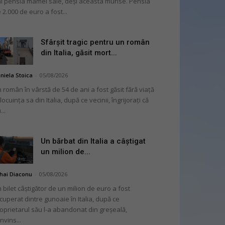
i pensia mamei sale, deși aceasta murise. Pensia
 2.000 de euro a fost...
Sfârșit tragic pentru un român
din Italia, găsit mort...
niela Stoica
-
05/08/2026
 român în vârstă de 54 de ani a fost găsit fără viață
 locuința sa din Italia, după ce vecinii, îngrijorați că
...
Un bărbat din Italia a câștigat
un milion de...
hai Diaconu
-
05/08/2026
 bilet câștigător de un milion de euro a fost
cuperat dintre gunoaie în Italia, după ce
oprietarul său l-a abandonat din greșeală,
nvins...