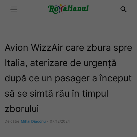
Avion WizzAir care zbura spre
Italia, aterizare de urgență
după ce un pasager a început
să se simtă rău în timpul
zborului
De către
Mihai Diaconu
-
07/12/2024