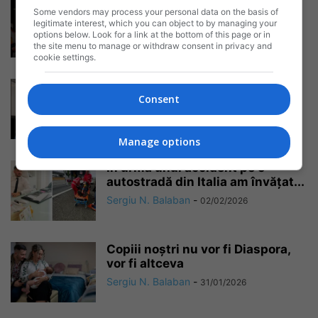
Cristi Chivu, flacăra olimpică și
Some vendors may process your personal data on the basis of
un moment în care nu mai...
legitimate interest, which you can object to by managing your
options below. Look for a link at the bottom of this page or in
Sergiu N. Balaban
-
06/02/2026
the site menu to manage or withdraw consent in privacy and
cookie settings.
„În Italia ai grijă cu românii” sau
Consent
solidaritatea care nu se...
Sergiu N. Balaban
-
04/02/2026
Manage options
În urma unui accident pe o
autostradă din Italia am învățat...
Sergiu N. Balaban
-
02/02/2026
Copiii noștri nu vor fi Diaspora,
vor fi altceva
Sergiu N. Balaban
-
31/01/2026