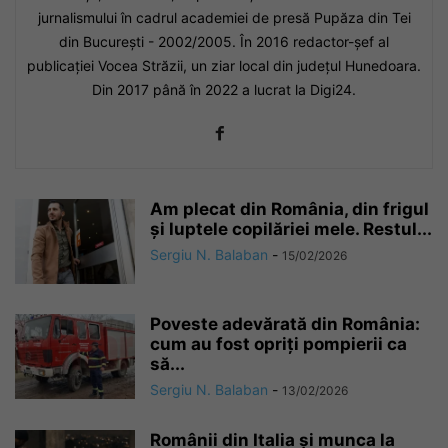
jurnalismului în cadrul academiei de presă Pupăza din Tei
din Bucureşti - 2002/2005. În 2016 redactor-şef al
publicaţiei Vocea Străzii, un ziar local din judeţul Hunedoara.
Din 2017 până în 2022 a lucrat la Digi24.
Am plecat din România, din frigul
și luptele copilăriei mele. Restul...
Sergiu N. Balaban
-
15/02/2026
Poveste adevărată din România:
cum au fost opriți pompierii ca
să...
Sergiu N. Balaban
-
13/02/2026
Românii din Italia și munca la