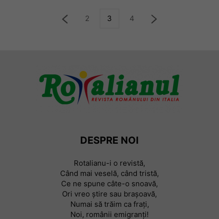
2
3
4
DESPRE NOI
Rotalianu-i o revistă,
Când mai veselă, când tristă,
Ce ne spune câte-o snoavă,
Ori vreo știre sau braşoavă,
Numai să trăim ca frați,
Noi, românii emigranți!