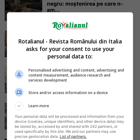
negru: moștenirea pe care n-
am...
Sergiu N. Balaban
-
10/02/2026
Despre biserică, copii și nevoia
de a nu fi singur în...
Rotalianul - Revista Românului din Italia
asks for your consent to use your
Sergiu N. Balaban
-
08/02/2026
personal data to:
Expoziția „Brâncuși 150”
Personalised advertising and content, advertising and
content measurement, audience research and
debutează în Italia și în alte 20
services development
de...
Sergiu N. Balaban
-
07/02/2026
Store and/or access information on a device
Diaspora se oprește la copiii
Learn more
noștri, asta e o certitudine. Și...
Your personal data will be processed and information from your
Sergiu N. Balaban
-
06/02/2026
device (cookies, unique identifiers, and other device data) may
be stored by, accessed by and shared with 242 partners, or
used specifically by this site. We and our partners may use
precise geolocation data.
List of partners.