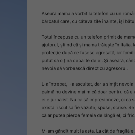
Aseară mama a vorbit la telefon cu un român d
bărbatul care, cu câteva zile înainte, își băt
Totul începuse cu un telefon primit de mama 
ajutorul, știind că și mama trăiește în Italia
protecție după ce fusese agresată, iar familia
putut să o țină departe de el. Și aseară, cân
nevoia să vorbească direct cu agresorul.
L-a întrebat, l-a ascultat, dar a simțit nevoi
palmă nu devine mai mică doar pentru că e ur
ei e jurnalist. Nu ca să impresioneze, ci ca s
există riscul să fie văzute, spuse, scrise. Se 
că ar putea pierde femeia de lângă el, ci fric
M-am gândit mult la asta. La cât de fragilă 