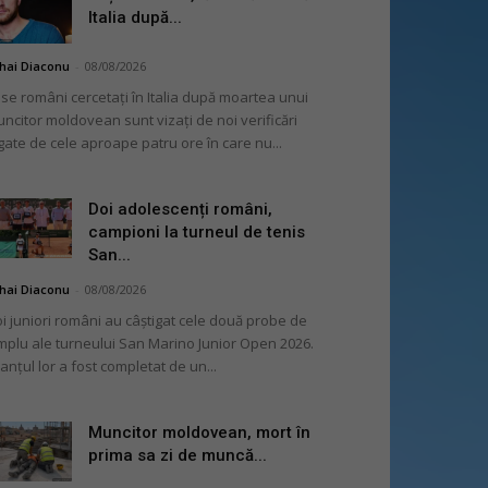
Italia după...
hai Diaconu
-
08/08/2026
se români cercetați în Italia după moartea unui
ncitor moldovean sunt vizați de noi verificări
gate de cele aproape patru ore în care nu...
Doi adolescenți români,
campioni la turneul de tenis
San...
hai Diaconu
-
08/08/2026
i juniori români au câștigat cele două probe de
mplu ale turneului San Marino Junior Open 2026.
lanțul lor a fost completat de un...
Muncitor moldovean, mort în
prima sa zi de muncă...