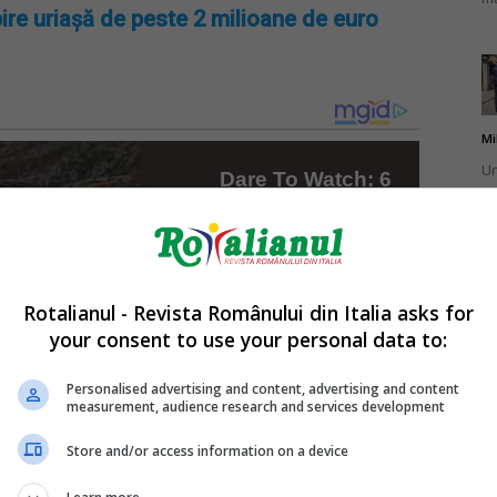
ire uriașă de peste 2 milioane de euro
Mi
Un
br
ca
Rotalianul - Revista Românului din Italia asks for
your consent to use your personal data to:
Mi
La
Personalised advertising and content, advertising and content
measurement, audience research and services development
în
sa
Store and/or access information on a device