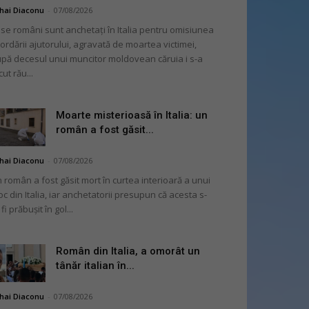
hai Diaconu
-
07/08/2026
se români sunt anchetați în Italia pentru omisiunea
ordării ajutorului, agravată de moartea victimei,
pă decesul unui muncitor moldovean căruia i s-a
cut rău...
Moarte misterioasă în Italia: un
român a fost găsit...
hai Diaconu
-
07/08/2026
 român a fost găsit mort în curtea interioară a unui
oc din Italia, iar anchetatorii presupun că acesta s-
 fi prăbușit în gol...
Român din Italia, a omorât un
tânăr italian în...
hai Diaconu
-
07/08/2026