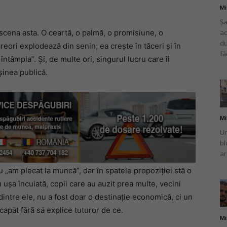
Mi
Șa
scena asta. O ceartă, o palmă, o promisiune, o
ac
du
reori explodează din senin; ea crește în tăceri și în
fă
 întâmpla”. Și, de multe ori, singurul lucru care îi
șinea publică.
Mi
Un
bl
ar
 „am plecat la muncă”, dar în spatele propoziției stă o
 ușa încuiată, copii care au auzit prea multe, vecini
e dintre ele, nu a fost doar o destinație economică, ci un
 capăt fără să explice tuturor de ce.
Mi