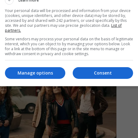
Learn more
Your personal data will be processed and information from your device
(cookies, unique identifiers, and other device data) may be stored by,
accessed by and shared with 242 partners, or used specifically by this
Da
site. We and our partners may use precise geolocation data.
List of
partners.
Un
an
Some vendors may process your personal data on the basis of legitimate
de
interest, which you can object to by managing your options below. Look
for a link at the bottom of this page or in the site menu to manage or
withdraw consent in privacy and cookie settings.
Manage options
Consent