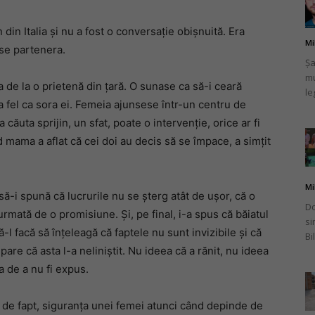
in Italia și nu a fost o conversație obișnuită. Era
Mi
use partenera.
Șa
mu
românului
de la o prietenă din țară. O sunase ca să-i ceară
le
, la fel ca sora ei. Femeia ajunsese într-un centru de
 căuta sprijin, un sfat, poate o intervenție, orice ar fi
d mama a aflat că cei doi au decis să se împace, a simțit
din
Mi
a să-i spună că lucrurile nu se șterg atât de ușor, că o
Do
mată de o promisiune. Și, pe final, i-a spus că băiatul
si
ă-l facă să înțeleagă că faptele nu sunt invizibile și că
Bi
pare că asta l-a neliniștit. Nu ideea că a rănit, nu ideea
Italia
a de a nu fi expus.
e, de fapt, siguranța unei femei atunci când depinde de