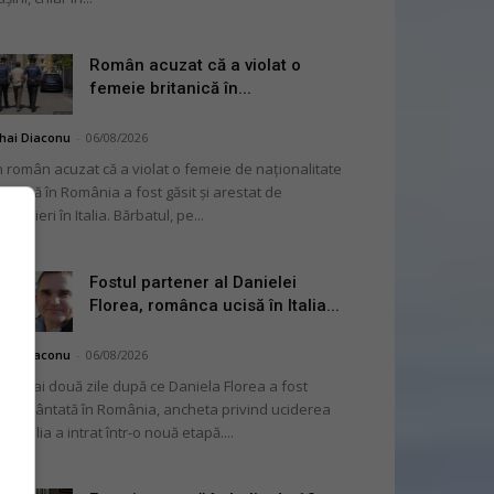
Român acuzat că a violat o
femeie britanică în...
hai Diaconu
-
06/08/2026
 român acuzat că a violat o femeie de naționalitate
itanică în România a fost găsit și arestat de
rabinieri în Italia. Bărbatul, pe...
Fostul partener al Danielei
Florea, românca ucisă în Italia...
hai Diaconu
-
06/08/2026
 numai două zile după ce Daniela Florea a fost
mormântată în România, ancheta privind uciderea
 în Italia a intrat într-o nouă etapă....