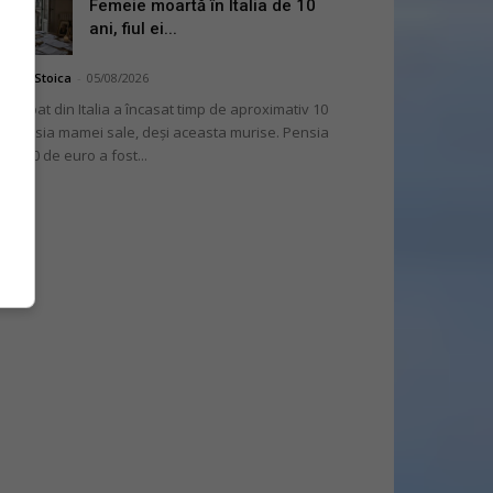
Femeie moartă în Italia de 10
ani, fiul ei...
niela Stoica
-
05/08/2026
 bărbat din Italia a încasat timp de aproximativ 10
i pensia mamei sale, deși aceasta murise. Pensia
 2.000 de euro a fost...