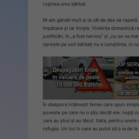
rușinea unui bărbat.
M-am gândit mult și la cât de des se repetă 
împăcare și iar liniște. Violența domestică ra
justificări, în „a fost nervos” și „nu se va mai
oprește pe unii bărbați nu e conștiința, ci ru
În diaspora întâlnești femei care spun simplu
poveste pe care nu o știu decât ele: nopți cu
care au știut și au tăcut. Italia, pentru unel
refugiu. Un loc în care au putut să o ia de la