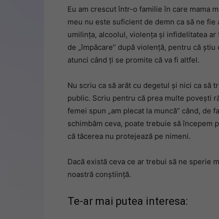
Eu am crescut într-o familie în care mama mi-
meu nu este suficient de demn ca să ne fie a
umilința, alcoolul, violența și infidelitatea 
de „împăcare” după violență, pentru că știu câ
atunci când ți se promite că va fi altfel.
Nu scriu ca să arăt cu degetul și nici ca să 
public. Scriu pentru că prea multe povești r
femei spun „am plecat la muncă” când, de fapt
schimbăm ceva, poate trebuie să începem pri
că tăcerea nu protejează pe nimeni.
Dacă există ceva ce ar trebui să ne sperie m
noastră conștiință.
Te-ar mai putea interesa: