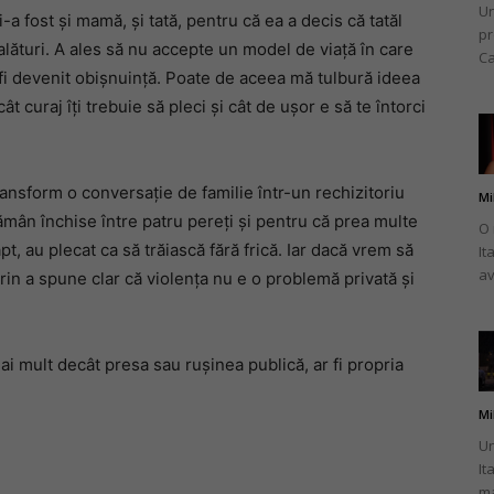
Un
a fost și mamă, și tată, pentru că ea a decis că tatăl
pr
lături. A ales să nu accepte un model de viață în care
Ca
ar fi devenit obișnuință. Poate de aceea mă tulbură ideea
t curaj îți trebuie să pleci și cât de ușor e să te întorci
transform o conversație de familie într-un rechizitoriu
Mi
ămân închise între patru pereți și pentru că prea multe
O 
, au plecat ca să trăiască fără frică. Iar dacă vrem să
It
av
n a spune clar că violența nu e o problemă privată și
ai mult decât presa sau rușinea publică, ar fi propria
Mi
Un
It
ma