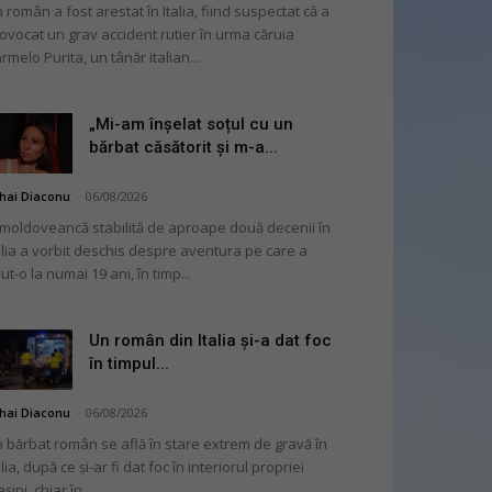
 român a fost arestat în Italia, fiind suspectat că a
ovocat un grav accident rutier în urma căruia
rmelo Purita, un tânăr italian...
„Mi-am înșelat soțul cu un
bărbat căsătorit și m-a...
hai Diaconu
-
06/08/2026
moldoveancă stabilită de aproape două decenii în
alia a vorbit deschis despre aventura pe care a
ut-o la numai 19 ani, în timp...
Un român din Italia și-a dat foc
în timpul...
hai Diaconu
-
06/08/2026
 bărbat român se află în stare extrem de gravă în
alia, după ce și-ar fi dat foc în interiorul propriei
șini, chiar în...