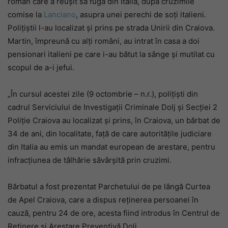
român care a reuşit să fugă din Italia, după cruzimile
comise la
Lanciano
, asupra unei perechi de soți italieni.
Poliţiştii l-au localizat şi prins pe strada Unirii din Craiova.
Martin, împreună cu alți români, au intrat în casa a doi
pensionari italieni pe care i-au bătut la sânge și mutilat cu
scopul de a-i jefui.
„În cursul acestei zile (9 octombrie – n.r.), poliţişti din
cadrul Serviciului de Investigaţii Criminale Dolj şi Secţiei 2
Poliţie Craiova au localizat şi prins, în Craiova, un bărbat de
34 de ani, din localitate, faţă de care autorităţile judiciare
din Italia au emis un mandat european de arestare, pentru
infracţiunea de tâlhărie săvârşită prin cruzimi.
Bărbatul a fost prezentat Parchetului de pe lângă Curtea
de Apel Craiova, care a dispus reţinerea persoanei în
cauză, pentru 24 de ore, acesta fiind introdus în Centrul de
Reţinere şi Arestare Preventivă Dolj.