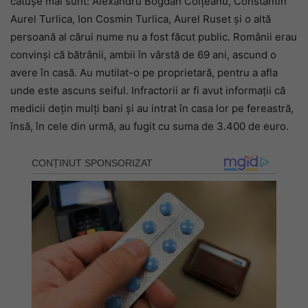
cătușe mai sunt: Alexandru Bogdan Colțeanu, Constantin
Aurel Turlica, Ion Cosmin Turlica, Aurel Ruset și o altă
persoană al cărui nume nu a fost făcut public. Românii erau
convinşi că bătrânii, ambii în vârstă de 69 ani, ascund o
avere în casă. Au mutilat-o pe proprietară, pentru a afla
unde este ascuns seiful. Infractorii ar fi avut informaţii că
medicii deţin mulţi bani şi au intrat în casa lor pe fereastră,
însă, în cele din urmă, au fugit cu suma de 3.400 de euro.