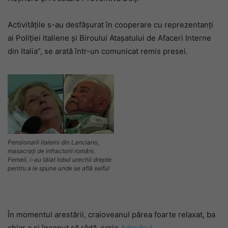
Activităţile s-au desfăşurat în cooperare cu reprezentanţi
ai Poliţiei Italiene şi Biroului Ataşatului de Afaceri Interne
din Italia”, se arată într-un comunicat remis presei.
Pensionarii italeini din Lanciano,
masacrați de infractorii români.
Femeii, i-au tăiat lobul urechii drepte
pentru a le spune unde se află seiful
În momentul arestării, craioveanul părea foarte relaxat, ba
chiar a și început să râdă, scrie
Adevărul
.