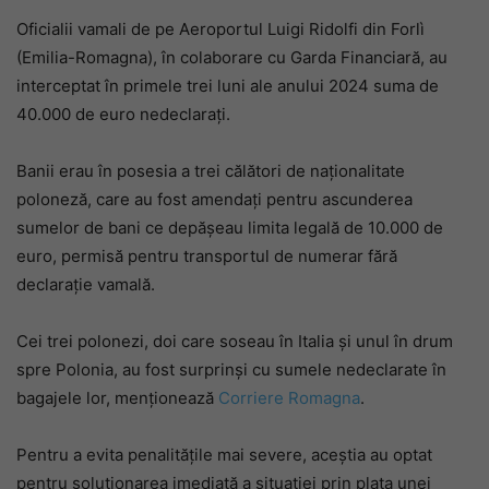
Oficialii vamali de pe Aeroportul Luigi Ridolfi din Forlì
(Emilia-Romagna), în colaborare cu Garda Financiară, au
interceptat în primele trei luni ale anului 2024 suma de
40.000 de euro nedeclarați.
Banii erau în posesia a trei călători de naționalitate
poloneză, care au fost amendați pentru ascunderea
sumelor de bani ce depășeau limita legală de 10.000 de
euro, permisă pentru transportul de numerar fără
declarație vamală.
Cei trei polonezi, doi care soseau în Italia și unul în drum
spre Polonia, au fost surprinși cu sumele nedeclarate în
bagajele lor, menționează
Corriere Romagna
.
Pentru a evita penalitățile mai severe, aceștia au optat
pentru soluționarea imediată a situației prin plata unei