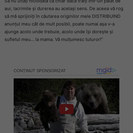
Să nu uitați niciodată că chiar dacă trăiți într-un palat de
aur, lacrimile și durerea au același sens. De aceea vă rog
să mă sprijiniți în căutarea originilor mele DISTRIBUIND
anunțul meu cât de mult posibil, poate numai așa v-a
ajunge acolo unde trebuie, acolo unde își dorește și
sufletul meu… la mama. Vă mulțumesc tuturor!”