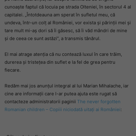
cunoaște faptul că locuia pe strada Olteniei, în sectorul 4 al
capitalei. „Întotdeauna am sperat în sufletul meu, că
undeva, într-un colț al României, vor exista și părinții mei și
tare mult mi-aș dori să îi găsesc, să îi văd mândri de mine
și de ceea ce sunt astăzi”, a transmis tânărul.
El mai atrage atenția că nu contează luxul în care trăim,
durerea și tristețea din suflet e la fel de grea pentru
fiecare.
Redăm mai jos anunțul integral al lui Marian Mihalache, iar
cine are informații care l-ar putea ajuta este rugat să
contacteze administratorii paginii
The never forgotten
Romanian children – Copiii niciodată uitați ai României
: