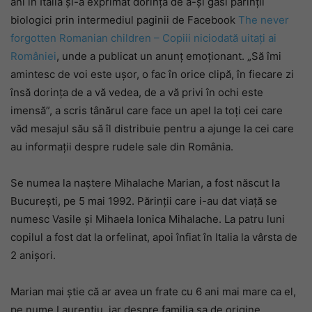
ani în Italia și-a exprimat dorința de a-și găsi părinții
biologici prin intermediul paginii de Facebook
The never
forgotten Romanian children – Copiii niciodată uitați ai
României
, unde a publicat un anunț emoționant. „Să îmi
amintesc de voi este ușor, o fac în orice clipă, în fiecare zi
însă dorința de a vă vedea, de a vă privi în ochi este
imensă”, a scris tânărul care face un apel la toți cei care
văd mesajul său să îl distribuie pentru a ajunge la cei care
au informații despre rudele sale din România.
Se numea la naștere Mihalache Marian, a fost născut la
București, pe 5 mai 1992. Părinții care i-au dat viață se
numesc Vasile și Mihaela Ionica Mihalache. La patru luni
copilul a fost dat la orfelinat, apoi înfiat în Italia la vârsta de
2 anișori.
Marian mai știe că ar avea un frate cu 6 ani mai mare ca el,
pe nume Laurențiu, iar despre familia sa de origine