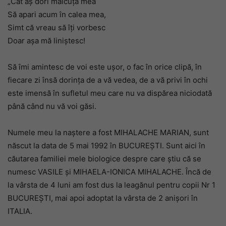
„Cât aș dori măicuța mea
Să apari acum în calea mea,
Simt că vreau să îți vorbesc
Doar așa mă liniștesc!
Să îmi amintesc de voi este ușor, o fac în orice clipă, în
fiecare zi însă dorința de a vă vedea, de a vă privi în ochi
este imensă în sufletul meu care nu va dispărea niciodată
până când nu vă voi găsi.
Numele meu la naștere a fost MIHALACHE MARIAN, sunt
născut la data de 5 mai 1992 în BUCUREȘTI. Sunt aici în
căutarea familiei mele biologice despre care știu că se
numesc VASILE și MIHAELA-IONICA MIHALACHE. Încă de
la vârsta de 4 luni am fost dus la leagănul pentru copii Nr 1
BUCUREȘTI, mai apoi adoptat la vârsta de 2 anișori în
ITALIA.