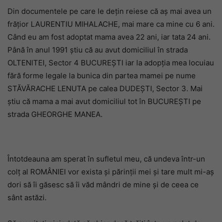
Din documentele pe care le dețin reiese că aș mai avea un
frățior LAURENTIU MIHALACHE, mai mare ca mine cu 6 ani.
Când eu am fost adoptat mama avea 22 ani, iar tata 24 ani.
Până în anul 1991 știu că au avut domiciliul în strada
OLTENITEI, Sector 4 BUCUREȘTI iar la adopția mea locuiau
fără forme legale la bunica din partea mamei pe nume
STĂVĂRACHE LENUTA pe calea DUDEȘTI, Sector 3. Mai
știu că mama a mai avut domiciliul tot în BUCUREȘTI pe
strada GHEORGHE MANEA.
Întotdeauna am sperat în sufletul meu, că undeva într-un
colț al ROMÂNIEI vor exista și părinții mei și tare mult mi-aș
dori să îi găsesc să îi văd mândri de mine și de ceea ce
sânt astăzi.