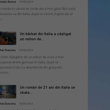
niela Stoica
-
05/08/2026
 român în vârstă de 54 de ani a fost găsit fără viață
 locuința sa din Italia, după ce vecinii, îngrijorați că
...
Un bărbat din Italia a câștigat
un milion de...
hai Diaconu
-
05/08/2026
 bilet câștigător de un milion de euro a fost
cuperat dintre gunoaie în Italia, după ce
oprietarul său l-a abandonat din greșeală,
nvins...
Un român de 21 ani din Italia se
zbate...
hai Diaconu
-
05/08/2026