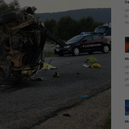
Da
Un
în
nu
Mi
Un
re
pr
co
Mi