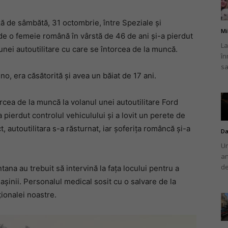
ă de sâmbătă, 31 octombrie, între Speziale și
Mi
unde o femeie română în vârstă de 46 de ani și-a pierdut
La
 unei autoutilitare cu care se întorcea de la muncă.
în
românului
sa
no, era căsătorită și avea un băiat de 17 ani.
orcea de la muncă la volanul unei autoutilitare Ford
pierdut controlul vehiculului și a lovit un perete de
din
 autoutilitara s-a răsturnat, iar șoferița româncă și-a
Da
Un
an
de
ana au trebuit să intervină la fața locului pentru a
mașinii. Personalul medical sosit cu o salvare de la
Italia
ționalei noastre.