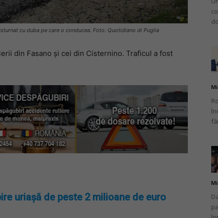
Un
co
do
răsturnat cu duba pe care o conducea. Foto: Quotidiano di Puglia
rii din Fasano și cei din Cisternino. Traficul a fost
.
Mi
Ro
în
fă
Mi
ire uriașă de peste 2 milioane de euro
Da
pa
în