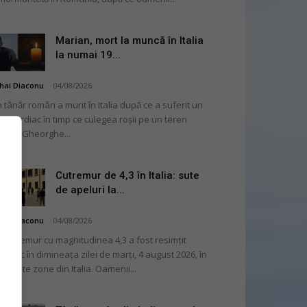
Marian, mort la muncă în Italia
la numai 19...
hai Diaconu
-
04/08/2026
 tânăr român a murit în Italia după ce a suferit un
op cardiac în timp ce culegea roșii pe un teren
ricol. Gheorghe...
Cutremur de 4,3 în Italia: sute
de apeluri la...
hai Diaconu
-
04/08/2026
 cutremur cu magnitudinea 4,3 a fost resimțit
ternic în dimineața zilei de marți, 4 august 2026, în
i multe zone din Italia. Oamenii...