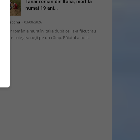
Tânăr român din Italia, mort la
numai 19 ani...
hai Diaconu
-
03/08/2026
 tânăr român a murit în Italia după ce i s-a făcut rău
 timp ce culegea roșii pe un câmp. Băiatul a fost...