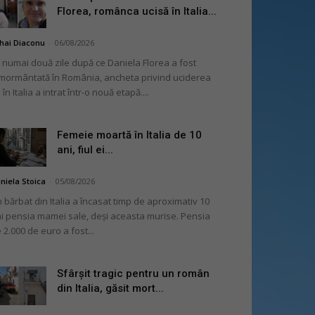
Florea, românca ucisă în Italia...
hai Diaconu
-
06/08/2026
 numai două zile după ce Daniela Florea a fost
mormântată în România, ancheta privind uciderea
 în Italia a intrat într-o nouă etapă....
Femeie moartă în Italia de 10
ani, fiul ei...
niela Stoica
-
05/08/2026
 bărbat din Italia a încasat timp de aproximativ 10
i pensia mamei sale, deși aceasta murise. Pensia
 2.000 de euro a fost...
Sfârșit tragic pentru un român
din Italia, găsit mort...