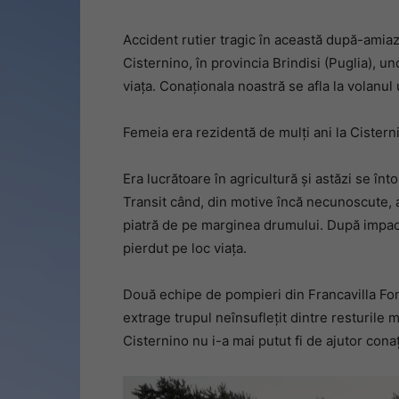
Accident rutier tragic în această după-amiaz
Cisternino, în provincia Brindisi (Puglia), 
viața. Conaționala noastră se afla la volanul
Femeia era rezidentă de mulți ani la Cisterni
Era lucrătoare în agricultură și astăzi se înt
Transit când, din motive încă necunoscute, a 
piatră de pe marginea drumului. După impact,
pierdut pe loc viața.
Două echipe de pompieri din Francavilla Font
extrage trupul neînsuflețit dintre resturile 
Cisternino nu i-a mai putut fi de ajutor cona