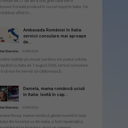
 român de 21 de ani a fost grav rănit într-o
liziune frontală produsă în cursul nopții în Italia. Cei
i bărbați aflați în...
Ambasada României în Italia:
servicii consulare mai aproape
de...
hai Diaconu
-
05/08/2026
mânii stabiliți pe insula Sardinia vor putea solicita,
cepând cu data de 7 august 2026, servicii consulare
ră să mai fie nevoiți să călătorească...
Daniela, mama româncă ucisă
în Italia: lovită în cap...
hai Diaconu
-
04/08/2026
niela Florea, mama româncă găsită moartă în lada
tului din locuința sa din Italia, a fost repatriată și
mormântată în România, după ce oamenii...