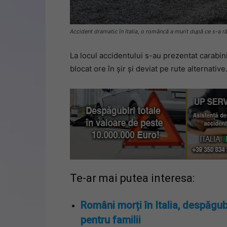
Accident dramatic în Italia, o româncă a murit după ce s-a 
La locul accidentului s-au prezentat carabinie
blocat ore în șir și deviat pe rute alternative
Te-ar mai putea interesa:
Români morți în Italia, despăgub
pentru familii