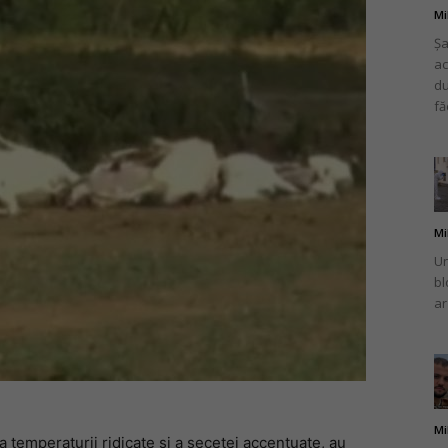
Mi
Șa
ac
du
fă
Mi
Un
bl
ar
Mi
a temperaturii ridicate și a secetei accentuate, au