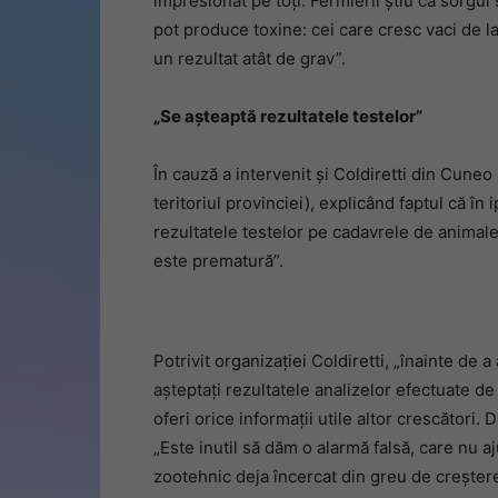
impresionat pe toți. Fermierii știu că sorgul
pot produce toxine: cei care cresc vaci de la
un rezultat atât de grav”.
„Se așteaptă rezultatele testelor”
În cauză a intervenit și Coldiretti din Cuneo
teritoriul provinciei), explicând faptul că în
rezultatele testelor pe cadavrele de animal
este prematură”.
Potrivit organizației Coldiretti, „înainte de
așteptați rezultatele analizelor efectuate de
oferi orice informații utile altor crescători.
„Este inutil să dăm o alarmă falsă, care nu aj
zootehnic deja încercat din greu de creștere