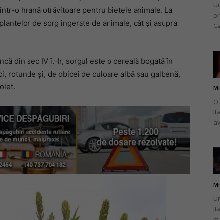
Un
ntr-o hrană otrăvitoare pentru bietele animale. La
pr
 plantelor de sorg ingerate de animale, cât și asupra
Ca
încă din sec IV î.Hr, sorgul este o cereală bogată în
ci, rotunde și, de obicei de culoare albă sau galbenă,
olet.
Mi
O 
It
av
Mi
Un
It
ma