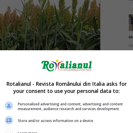
Mi
Un
br
ca
Rotalianul - Revista Românului din Italia asks for
your consent to use your personal data to:
Mi
La
Personalised advertising and content, advertising and content
measurement, audience research and services development
ultivată cereală, după grâu, porumb, orez și orz. Mulți
în
sa
eranței sale la secetă și căldură excesivă, precum și
Store and/or access information on a device
nde este cultivat.