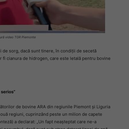
ptură video TGR Piemonte
ri de sorg, dacă sunt tinere, în condiții de secetă
 fi cianura de hidrogen, care este letală pentru bovine
 serios”
ătorilor de bovine ARA din regiunile Piemont și Liguria
două regiuni, cuprinzând peste un milion de capete
nteză) a declarat: „Un fapt neașteptat care ne-a