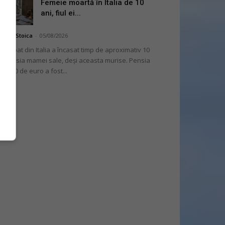
Femeie moartă în Italia de 10
ani, fiul ei...
niela Stoica
-
05/08/2026
 bărbat din Italia a încasat timp de aproximativ 10
i pensia mamei sale, deși aceasta murise. Pensia
 2.000 de euro a fost...