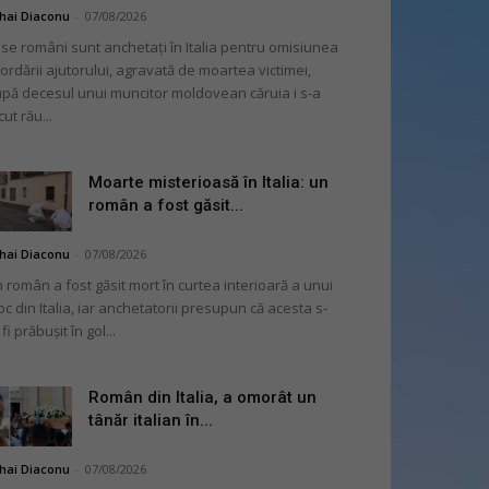
hai Diaconu
-
07/08/2026
se români sunt anchetați în Italia pentru omisiunea
ordării ajutorului, agravată de moartea victimei,
pă decesul unui muncitor moldovean căruia i s-a
cut rău...
Moarte misterioasă în Italia: un
român a fost găsit...
hai Diaconu
-
07/08/2026
 român a fost găsit mort în curtea interioară a unui
oc din Italia, iar anchetatorii presupun că acesta s-
 fi prăbușit în gol...
Român din Italia, a omorât un
tânăr italian în...
hai Diaconu
-
07/08/2026