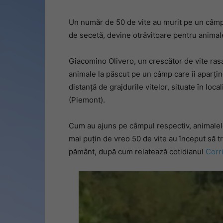
Un număr de 50 de vite au murit pe un câmp 
de secetă, devine otrăvitoare pentru anima
Giacomino Olivero, un crescător de vite ras
animale la păscut pe un câmp care îi aparține
distanță de grajdurile vitelor, situate în l
(Piemont).
Cum au ajuns pe câmpul respectiv, animalel
mai puțin de vreo 50 de vite au început să tr
pământ, după cum relatează cotidianul
Corri