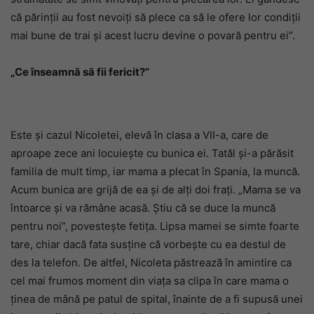
că părinţii au fost nevoiţi să plece ca să le ofere lor condiţii
mai bune de trai şi acest lucru devine o povară pentru ei”.
„Ce înseamnă să fii fericit?”
Este şi cazul Nicoletei, elevă în clasa a VII-a, care de
aproape zece ani locuieşte cu bunica ei. Tatăl şi-a părăsit
familia de mult timp, iar mama a plecat în Spania, la muncă.
Acum bunica are grijă de ea şi de alţi doi fraţi. „Mama se va
întoarce şi va rămâne acasă. Ştiu că se duce la muncă
pentru noi”, povesteşte fetița. Lipsa mamei se simte foarte
tare, chiar dacă fata susţine că vorbeşte cu ea destul de
des la telefon. De altfel, Nicoleta păstrează în amintire ca
cel mai frumos moment din viaţa sa clipa în care mama o
ţinea de mână pe patul de spital, înainte de a fi supusă unei