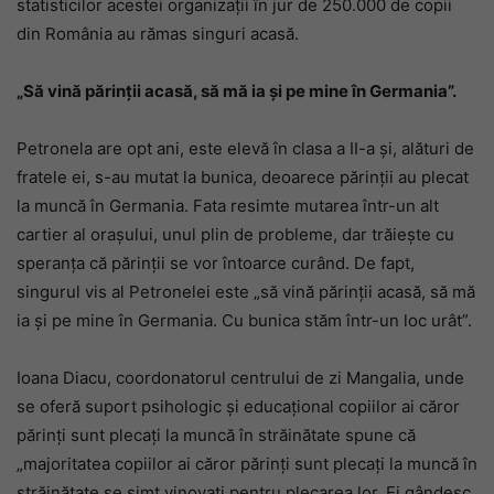
statisticilor acestei organizaţii în jur de 250.000 de copii
din România au rămas singuri acasă.
„Să vină părinţii acasă, să mă ia şi pe mine în Germania”.
Petronela are opt ani, este elevă în clasa a II-a şi, alături de
fratele ei, s-au mutat la bunica, deoarece părinţii au plecat
la muncă în Germania. Fata resimte mutarea într-un alt
cartier al oraşului, unul plin de probleme, dar trăieşte cu
speranţa că părinţii se vor întoarce curând. De fapt,
singurul vis al Petronelei este „să vină părinţii acasă, să mă
ia şi pe mine în Germania. Cu bunica stăm într-un loc urât”.
Ioana Diacu, coordonatorul centrului de zi Mangalia, unde
se oferă suport psihologic şi educaţional copiilor ai căror
părinţi sunt plecaţi la muncă în străinătate spune că
„majoritatea copiilor ai căror părinţi sunt plecaţi la muncă în
străinătate se simt vinovaţi pentru plecarea lor. Ei gândesc