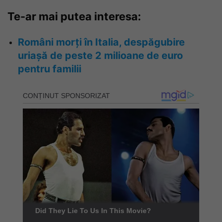
Te-ar mai putea interesa:
Români morți în Italia, despăgubire
uriașă de peste 2 milioane de euro
pentru familii