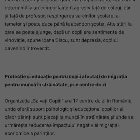
determină la un comportament agresiv faţă de colegi, dar
şi faţă de profesor, respingerea sarcinilor şcolare, a
temelor şi poate duce până la abandon şcolar. Alte stări la
care se poate ajunge, dacă un copil are sentimente de
vinovăţie, spune Ioana Diacu, sunt depresia, copilul
devenind introvertit.
Protecţie şi educaţie pentru copiii afectaţi de migraţia
pentru muncă în străinătate, prin centre de zi
Organizaţia „Salvaţi Copiii” are 17 centre de zi în România,
unde oferă suport psihologic şi educaţional copiilor ai
căror părinţi sunt plecaţi la muncă în străinătate și unde se
urmărește reducerea impactului negativ al migrației
economice a părinților.