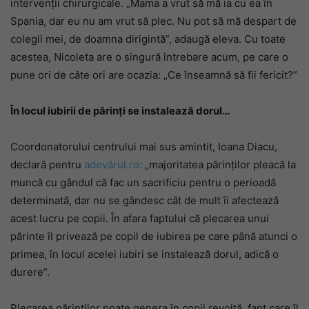
intervenţii chirurgicale. „Mama a vrut să mă ia cu ea în
Spania, dar eu nu am vrut să plec. Nu pot să mă despart de
colegii mei, de doamna dirigintă”, adaugă eleva. Cu toate
acestea, Nicoleta are o singură întrebare acum, pe care o
pune ori de câte ori are ocazia: „Ce înseamnă să fii fericit?”
În locul iubirii de părinți se instalează dorul…
Coordonatorului centrului mai sus amintit, Ioana Diacu,
declară pentru
adevărul.ro:
„majoritatea părinţilor pleacă la
muncă cu gândul că fac un sacrificiu pentru o perioadă
determinată, dar nu se gândesc cât de mult îi afectează
acest lucru pe copii. În afara faptului că plecarea unui
părinte îl privează pe copil de iubirea pe care până atunci o
primea, în locul acelei iubiri se instalează dorul, adică o
durere”.
Plecarea părinţilor poate genera în copil revoltă, fapt care îl