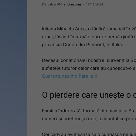
De către
Mihai Diaconu
-
16/11/2024
Iuliana Mihaela Anca, o tânără româncă în vâ
dragi, lăsând în urmă o durere nemărginită în
provincia Cuneo din Piemont, în Italia.
Decesul conaționalei noastre, survenit la Sp
sufletele tuturor celor care au cunoscut-o și
Quarantunesimo Parallelo
.
O pierdere care unește o
Familia îndurerată, formată din mama sa Stela,
numeroși prieteni și rude, a anunțat cu profu
Cei care au avut șansa să o cunoască pe Iul