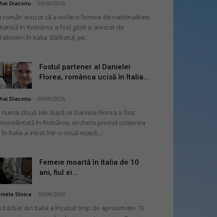
hai Diaconu
-
06/08/2026
 român acuzat că a violat o femeie de naționalitate
itanică în România a fost găsit și arestat de
rabinieri în Italia. Bărbatul, pe...
Fostul partener al Danielei
Florea, românca ucisă în Italia...
hai Diaconu
-
06/08/2026
 numai două zile după ce Daniela Florea a fost
mormântată în România, ancheta privind uciderea
 în Italia a intrat într-o nouă etapă....
Femeie moartă în Italia de 10
ani, fiul ei...
niela Stoica
-
05/08/2026
 bărbat din Italia a încasat timp de aproximativ 10