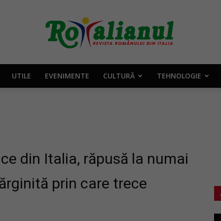
UTILE
EVENIMENTE
CULTURĂ
TEHNOLOGIE
Rotalianul
–
ce din Italia, răpusă la numai
rginită prin care trece
Revista