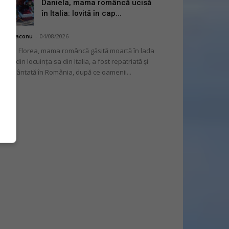
Daniela, mama româncă ucisă
în Italia: lovită în cap...
hai Diaconu
-
04/08/2026
niela Florea, mama româncă găsită moartă în lada
tului din locuința sa din Italia, a fost repatriată și
mormântată în România, după ce oamenii...