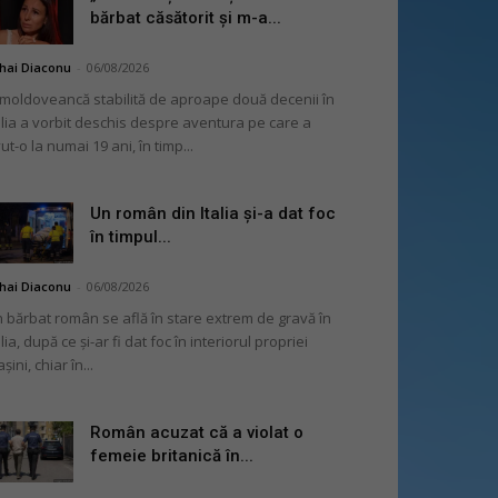
bărbat căsătorit și m-a...
hai Diaconu
-
06/08/2026
moldoveancă stabilită de aproape două decenii în
alia a vorbit deschis despre aventura pe care a
ut-o la numai 19 ani, în timp...
Un român din Italia și-a dat foc
în timpul...
hai Diaconu
-
06/08/2026
 bărbat român se află în stare extrem de gravă în
alia, după ce și-ar fi dat foc în interiorul propriei
șini, chiar în...
Român acuzat că a violat o
femeie britanică în...