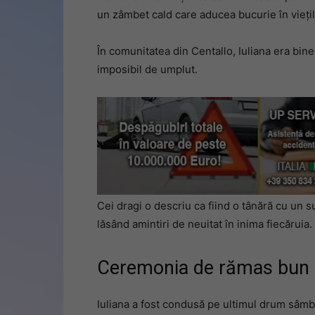
un zâmbet cald care aducea bucurie în viețile
În comunitatea din Centallo, Iuliana era bine
imposibil de umplut.
Cei dragi o descriu ca fiind o tânără cu un s
lăsând amintiri de neuitat în inima fiecăruia.
Ceremonia de rămas bun
Iuliana a fost condusă pe ultimul drum sâmbă