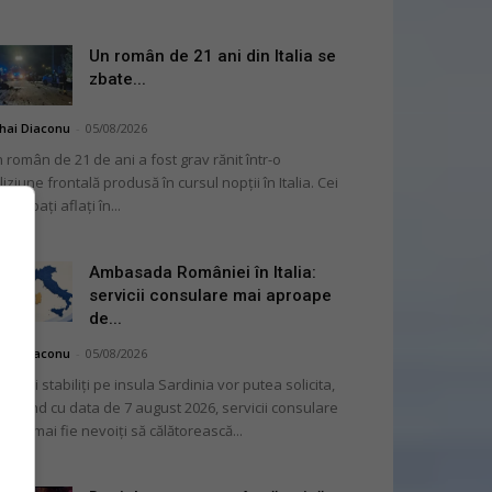
Un român de 21 ani din Italia se
zbate...
hai Diaconu
-
05/08/2026
 român de 21 de ani a fost grav rănit într-o
liziune frontală produsă în cursul nopții în Italia. Cei
i bărbați aflați în...
Ambasada României în Italia:
servicii consulare mai aproape
de...
hai Diaconu
-
05/08/2026
mânii stabiliți pe insula Sardinia vor putea solicita,
cepând cu data de 7 august 2026, servicii consulare
ră să mai fie nevoiți să călătorească...