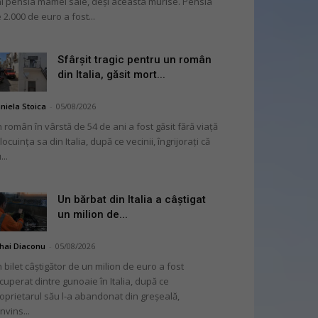
i pensia mamei sale, deși aceasta murise. Pensia
 2.000 de euro a fost...
Sfârșit tragic pentru un român
din Italia, găsit mort...
niela Stoica
-
05/08/2026
 român în vârstă de 54 de ani a fost găsit fără viață
 locuința sa din Italia, după ce vecinii, îngrijorați că
...
Un bărbat din Italia a câștigat
un milion de...
hai Diaconu
-
05/08/2026
 bilet câștigător de un milion de euro a fost
cuperat dintre gunoaie în Italia, după ce
oprietarul său l-a abandonat din greșeală,
nvins...