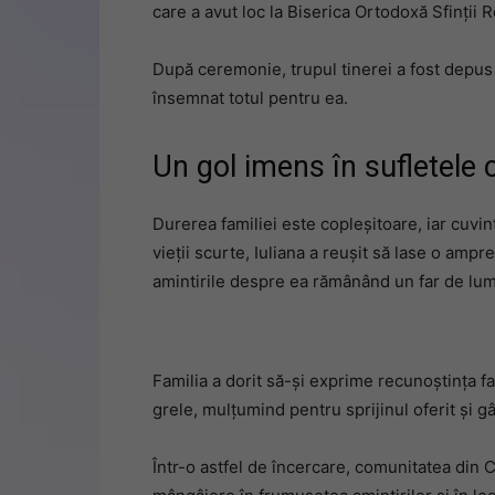
care a avut loc la Biserica Ortodoxă Sfinții
După ceremonie, trupul tinerei a fost depus 
însemnat totul pentru ea.
Un gol imens în sufletele 
Durerea familiei este copleșitoare, iar cuvin
vieții scurte, Iuliana a reușit să lase o am
amintirile despre ea rămânând un far de lu
Familia a dorit să-și exprime recunoștința faț
grele, mulțumind pentru sprijinul oferit și g
Într-o astfel de încercare, comunitatea din 