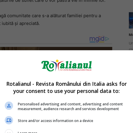
turile de suflet care o vor păstra vie în inimile lor.
agă comunitate care s-a alăturat familiei pentru a
iubită și apreciată.
Mi
Un
co
do
Rotalianul - Revista Românului din Italia asks for
your consent to use your personal data to:
Mi
Ro
Personalised advertising and content, advertising and content
measurement, audience research and services development
în
fă
Store and/or access information on a device