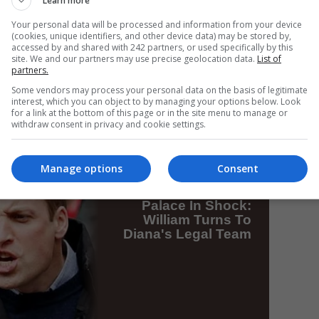
Learn more
Your personal data will be processed and information from your device
(cookies, unique identifiers, and other device data) may be stored by,
accessed by and shared with 242 partners, or used specifically by this
Mi
site. We and our partners may use precise geolocation data.
List of
partners.
Da
pa
Some vendors may process your personal data on the basis of legitimate
în
interest, which you can object to by managing your options below. Look
for a link at the bottom of this page or in the site menu to manage or
withdraw consent in privacy and cookie settings.
Manage options
Consent