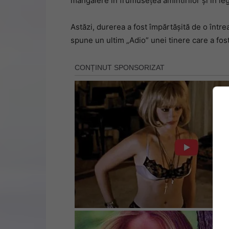
mângâiere în frumusețea amintirilor și în legă
Astăzi, durerea a fost împărtășită de o între
spune un ultim „Adio” unei tinere care a fost 