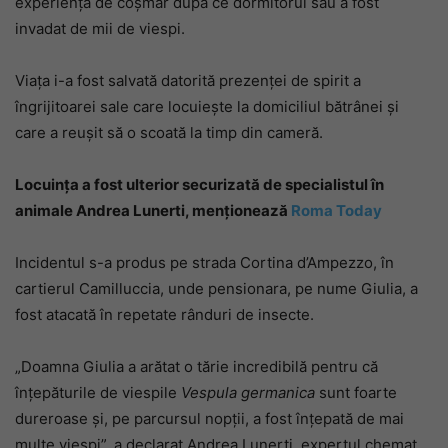
experiență de coșmar după ce dormitorul său a fost
invadat de mii de viespi.
Viața i-a fost salvată datorită prezenței de spirit a
îngrijitoarei sale care locuiește la domiciliul bătrânei și
care a reușit să o scoată la timp din cameră.
Locuința a fost ulterior securizată de specialistul în
animale Andrea Lunerti, menționează
Roma Today
Incidentul s-a produs pe strada Cortina d’Ampezzo, în
cartierul Camilluccia, unde pensionara, pe nume Giulia, a
fost atacată în repetate rânduri de insecte.
„Doamna Giulia a arătat o tărie incredibilă pentru că
înțepăturile de viespile
Vespula germanica
sunt foarte
dureroase și, pe parcursul nopții, a fost înțepată de mai
multe viespi”, a declarat Andrea Lunerti, expertul chemat