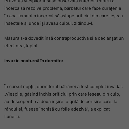
Prezența viespilor fusese observată anterior. Pentru a
încerca să rezolve problema, bărbatul care face curățenie
în apartament a încercat să astupe orificiul din care ieșeau
insectele și unde își aveau cuibul, zidindu-l.
Măsura s-a dovedit însă contraproductivă și a declanșat un
efect neașteptat.
Invazie nocturnă în dormitor
În cursul nopții, dormitorul bătrânei a fost complet invadat.
„Viespile, găsind închis orificiul prin care ieșeau din cuib,
au descoperit o a doua ieșire: o grilă de aerisire care, la
rândul ei, fusese închisă cu folie adezivă”, a explicat
Lunerti.