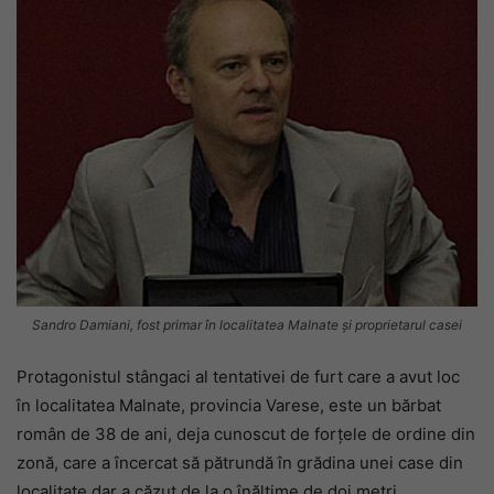
Sandro Damiani, fost primar în localitatea Malnate și proprietarul casei
Protagonistul stângaci al tentativei de furt care a avut loc
în localitatea Malnate, provincia Varese, este un bărbat
român de 38 de ani, deja cunoscut de forțele de ordine din
zonă, care a încercat să pătrundă în grădina unei case din
localitate dar a căzut de la o înălțime de doi metri,