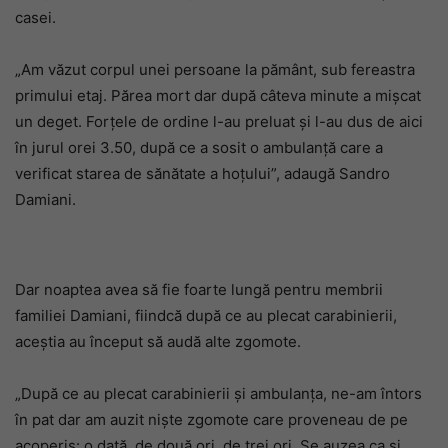
casei.
„Am văzut corpul unei persoane la pământ, sub fereastra
primului etaj. Părea mort dar după câteva minute a mișcat
un deget. Forțele de ordine l-au preluat și l-au dus de aici
în jurul orei 3.50, după ce a sosit o ambulanță care a
verificat starea de sănătate a hoțului”, adaugă Sandro
Damiani.
Dar noaptea avea să fie foarte lungă pentru membrii
familiei Damiani, fiindcă după ce au plecat carabinierii,
aceștia au început să audă alte zgomote.
„După ce au plecat carabinierii și ambulanța, ne-am întors
în pat dar am auzit niște zgomote care proveneau de pe
acoperiș: o dată, de două ori, de trei ori. Se auzea ca și