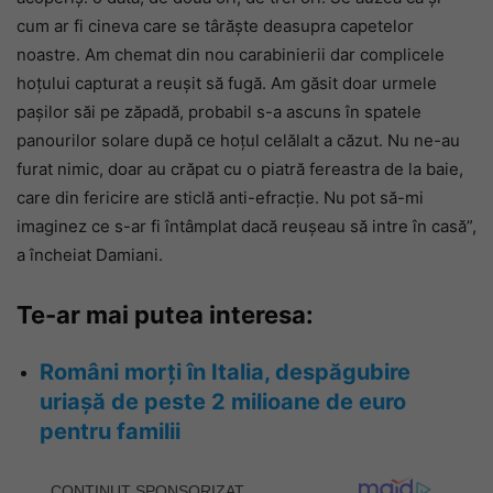
cum ar fi cineva care se târăște deasupra capetelor
noastre. Am chemat din nou carabinierii dar complicele
hoțului capturat a reușit să fugă. Am găsit doar urmele
pașilor săi pe zăpadă, probabil s-a ascuns în spatele
panourilor solare după ce hoțul celălalt a căzut. Nu ne-au
furat nimic, doar au crăpat cu o piatră fereastra de la baie,
care din fericire are sticlă anti-efracție. Nu pot să-mi
imaginez ce s-ar fi întâmplat dacă reușeau să intre în casă”,
a încheiat Damiani.
Te-ar mai putea interesa:
Români morți în Italia, despăgubire
uriașă de peste 2 milioane de euro
pentru familii