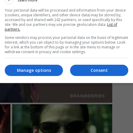
Learn more
Your personal data will be processed and information from your device
(cookies, unique identifiers, and other device data) may be stored by,
accessed by and shared with 242 partners, or used specifically by this
Mi
site. We and our partners may use precise geolocation data.
List of
partners.
Da
pa
Some vendors may process your personal data on the basis of legitimate
în
interest, which you can object to by managing your options below. Look
for a link at the bottom of this page or in the site menu to manage or
withdraw consent in privacy and cookie settings.
Manage options
Consent