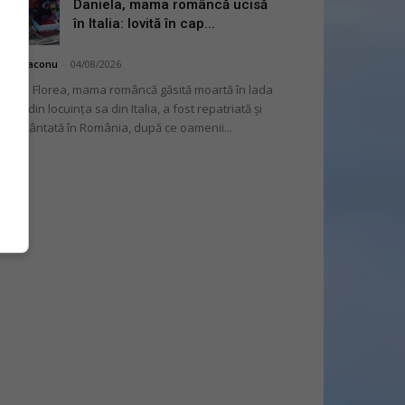
Daniela, mama româncă ucisă
în Italia: lovită în cap...
hai Diaconu
-
04/08/2026
niela Florea, mama româncă găsită moartă în lada
tului din locuința sa din Italia, a fost repatriată și
mormântată în România, după ce oamenii...