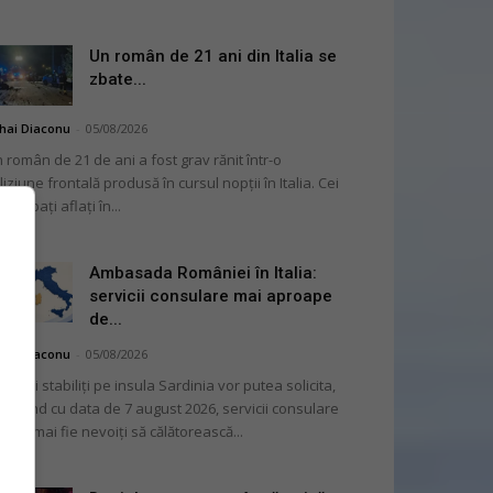
Un român de 21 ani din Italia se
zbate...
hai Diaconu
-
05/08/2026
 român de 21 de ani a fost grav rănit într-o
liziune frontală produsă în cursul nopții în Italia. Cei
i bărbați aflați în...
Ambasada României în Italia:
servicii consulare mai aproape
de...
hai Diaconu
-
05/08/2026
mânii stabiliți pe insula Sardinia vor putea solicita,
cepând cu data de 7 august 2026, servicii consulare
ră să mai fie nevoiți să călătorească...