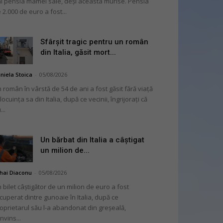
i pensia mamei sale, deși aceasta murise. Pensia
 2.000 de euro a fost...
Sfârșit tragic pentru un român
din Italia, găsit mort...
niela Stoica
-
05/08/2026
 român în vârstă de 54 de ani a fost găsit fără viață
 locuința sa din Italia, după ce vecinii, îngrijorați că
...
Un bărbat din Italia a câștigat
un milion de...
hai Diaconu
-
05/08/2026
 bilet câștigător de un milion de euro a fost
cuperat dintre gunoaie în Italia, după ce
oprietarul său l-a abandonat din greșeală,
nvins...