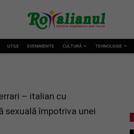
UTILE
EVENIMENTE
CULTURĂ
TEHNOLOGIE
Rotalianul
–
rrari – italian cu
ă sexuală împotriva unei
Revista