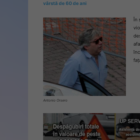
vârstă de 60 de ani
În
vio
des
afa
în
faț
Antonio Orsero