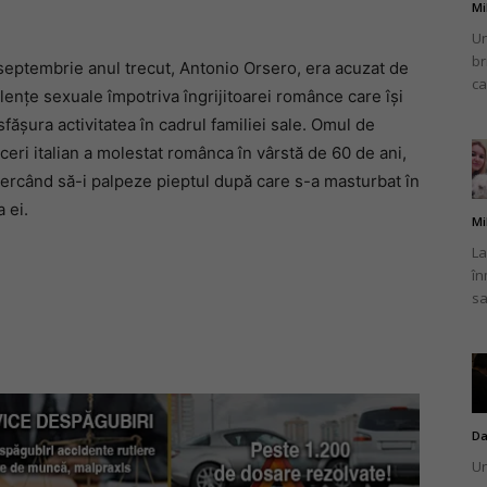
Mi
Un
br
 septembrie anul trecut, Antonio Orsero, era acuzat de
ca
lențe sexuale împotriva îngrijitoarei românce care își
fășura activitatea în cadrul familiei sale. Omul de
ceri italian a molestat românca în vârstă de 60 de ani,
cercând să-i palpeze pieptul după care s-a masturbat în
a ei.
Mi
La
în
sa
Da
Un