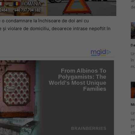
an
de
 o condamnare la închisoare de doi ani cu
 și violare de domiciliu, deoarece intrase nepoftit în
Da
Un
în
nu
Mi
Un
re
pr
co