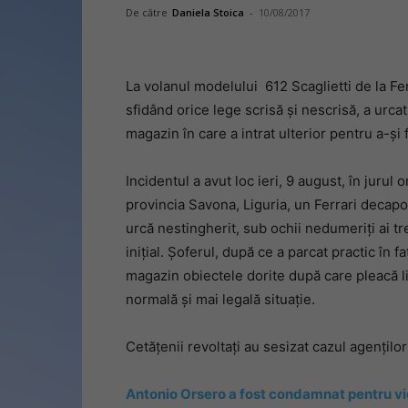
De către
Daniela Stoica
-
10/08/2017
La volanul modelului 612 Scaglietti de la Fe
sfidând orice lege scrisă și nescrisă, a urcat
magazin în care a intrat ulterior pentru a-și
Incidentul a avut loc ieri, 9 august, în jurul
provincia Savona, Liguria, un Ferrari decapo
urcă nestingherit, sub ochii nedumeriți ai tre
inițial. Șoferul, după ce a parcat practic în
magazin obiectele dorite după care pleacă li
normală și mai legală situație.
Cetățenii revoltați au sesizat cazul agenților 
Antonio Orsero a fost condamnat pentru vi