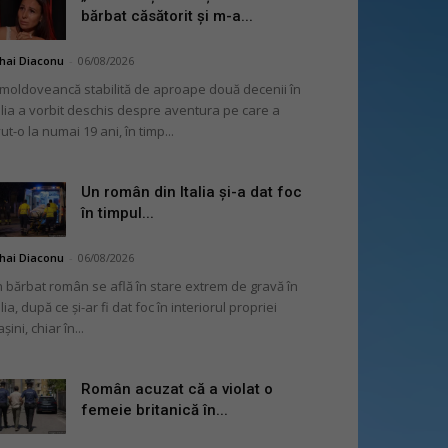
bărbat căsătorit și m-a...
hai Diaconu
-
06/08/2026
moldoveancă stabilită de aproape două decenii în
alia a vorbit deschis despre aventura pe care a
ut-o la numai 19 ani, în timp...
Un român din Italia și-a dat foc
în timpul...
hai Diaconu
-
06/08/2026
 bărbat român se află în stare extrem de gravă în
alia, după ce și-ar fi dat foc în interiorul propriei
șini, chiar în...
Român acuzat că a violat o
femeie britanică în...