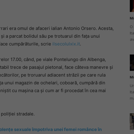
Mi
O 
rrari era omul de afaceri ialian Antonio Orsero. Acesta,
It
românului
 și a parcat bolidul său pe trotuarul din fața unui
av
 face cumpărăturile, scrie
ilsecolulxix.it
.
 orelor 17.00, când, pe viale Pontelungo din Albenga,
tabil trece de pasajul pietonal, face câteva manevre și
din
cătorilor, pe troruarul adiacent străzii pe care rula
Mi
 fața unui magazin de ochelari, coboară, cumpără din
Un
niștit cu mașina ca și cum ar fi procedat în cea mai
It
ma
Italia
poliției stradale.
olențe sexuale împotriva unei femei românce în