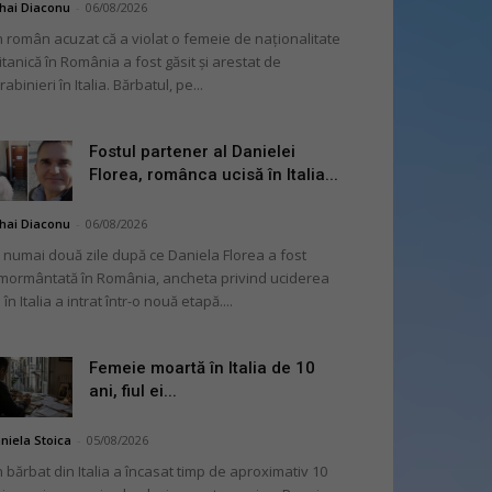
hai Diaconu
-
06/08/2026
 român acuzat că a violat o femeie de naționalitate
itanică în România a fost găsit și arestat de
rabinieri în Italia. Bărbatul, pe...
Fostul partener al Danielei
Florea, românca ucisă în Italia...
hai Diaconu
-
06/08/2026
 numai două zile după ce Daniela Florea a fost
mormântată în România, ancheta privind uciderea
 în Italia a intrat într-o nouă etapă....
Femeie moartă în Italia de 10
ani, fiul ei...
niela Stoica
-
05/08/2026
 bărbat din Italia a încasat timp de aproximativ 10