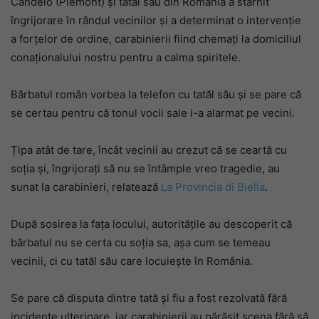
Candelo (Piemont) și tatăl său din România a stârnit
îngrijorare în rândul vecinilor și a determinat o intervenție
a forțelor de ordine, carabinierii fiind chemați la domiciliul
conaționalului nostru pentru a calma spiritele.
Bărbatul român vorbea la telefon cu tatăl său și se pare că
se certau pentru că tonul vocii sale i-a alarmat pe vecini.
Țipa atât de tare, încât vecinii au crezut că se ceartă cu
soția și, îngrijorați să nu se întâmple vreo tragedie, au
sunat la carabinieri, relatează
La Provincia di Biella
.
După sosirea la fața locului, autoritățile au descoperit că
bărbatul nu se certa cu soția sa, așa cum se temeau
vecinii, ci cu tatăl său care locuiește în România.
Se pare că disputa dintre tată și fiu a fost rezolvată fără
incidente ulterioare, iar carabinierii au părăsit scena fără să