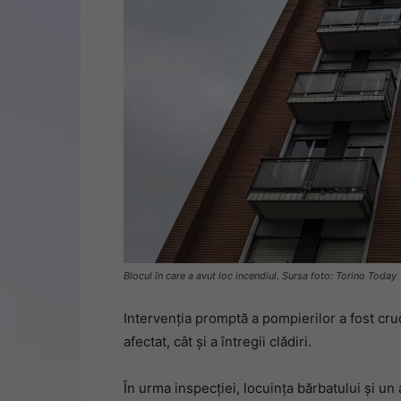
Blocul în care a avut loc incendiul. Sursa foto: Torino Today
Intervenția promptă a pompierilor a fost cruc
afectat, cât și a întregii clădiri.
În urma inspecției, locuința bărbatului și un 