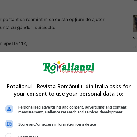
 important să reamintim că există opțiuni de ajutor
untă cu gânduri suicidale:
Mi
n apel la 112;
Un
br
t telefonic la numărul 02 2327 2327 zilnic între orele
ca
 la numărul 345 036 1628, disponibil în fiecare zi
ntact disponibil zilnic între orele 13:00 și 22:00, la
Rotalianul - Revista Românului din Italia asks for
nevoie de sprijin.
your consent to use your personal data to:
Mi
La
Personalised advertising and content, advertising and content
measurement, audience research and services development
în
sa
Store and/or access information on a device