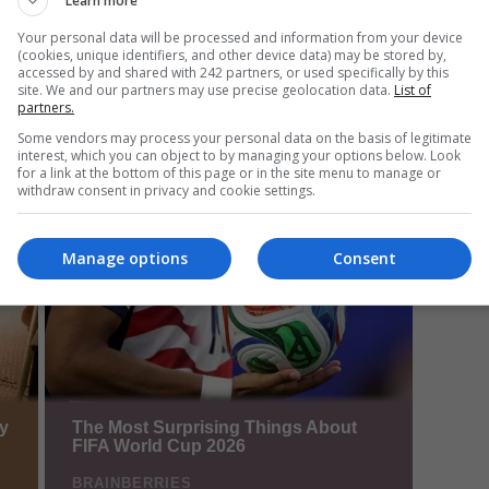
Learn more
Your personal data will be processed and information from your device
(cookies, unique identifiers, and other device data) may be stored by,
accessed by and shared with 242 partners, or used specifically by this
Da
site. We and our partners may use precise geolocation data.
List of
partners.
Un
an
Some vendors may process your personal data on the basis of legitimate
de
interest, which you can object to by managing your options below. Look
for a link at the bottom of this page or in the site menu to manage or
withdraw consent in privacy and cookie settings.
Manage options
Consent