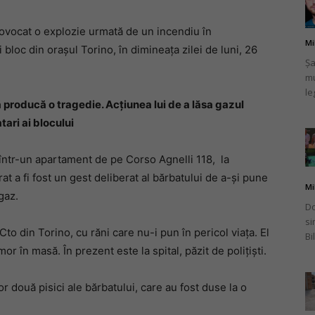
rovocat o explozie urmată de un incendiu în
Mi
i bloc din orașul Torino, în dimineața zilei de luni, 26
Șa
mu
românului
le
ă producă o tragedie. Acțiunea lui de a lăsa gazul
atari ai blocului
0, într-un apartament de pe Corso Agnelli 118, la
din
t a fi fost un gest deliberat al bărbatului de a-și pune
Mi
gaz.
Do
si
Cto din Torino, cu răni care nu-i pun în pericol viața. El
Bi
or în masă. În prezent este la spital, păzit de polițiști.
Italia
 două pisici ale bărbatului, care au fost duse la o