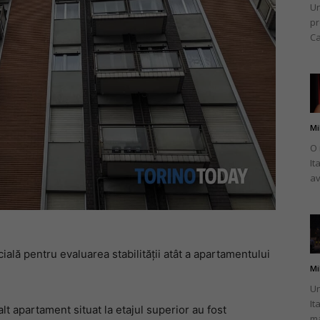
Un
pr
Ca
Mi
O 
It
av
ială pentru evaluarea stabilității atât a apartamentului
Mi
Un
It
alt apartament situat la etajul superior au fost
ma