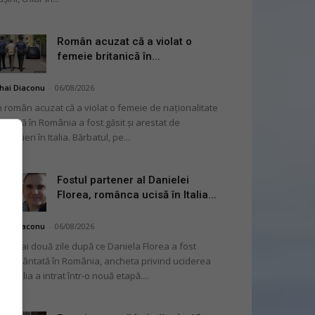
Român acuzat că a violat o
femeie britanică în...
hai Diaconu
-
06/08/2026
 român acuzat că a violat o femeie de naționalitate
itanică în România a fost găsit și arestat de
rabinieri în Italia. Bărbatul, pe...
Fostul partener al Danielei
Florea, românca ucisă în Italia...
hai Diaconu
-
06/08/2026
 numai două zile după ce Daniela Florea a fost
mormântată în România, ancheta privind uciderea
 în Italia a intrat într-o nouă etapă....