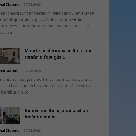
hai Diaconu
-
07/08/2026
se români sunt anchetați în Italia pentru omisiunea
ordării ajutorului, agravată de moartea victimei,
pă decesul unui muncitor moldovean căruia i s-a
cut rău...
Moarte misterioasă în Italia: un
român a fost găsit...
hai Diaconu
-
07/08/2026
 român a fost găsit mort în curtea interioară a unui
oc din Italia, iar anchetatorii presupun că acesta s-
 fi prăbușit în gol...
Român din Italia, a omorât un
tânăr italian în...
hai Diaconu
-
07/08/2026