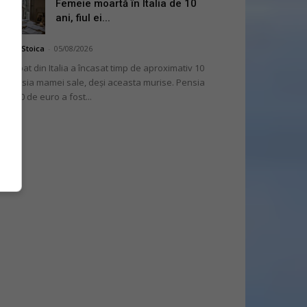
Femeie moartă în Italia de 10
ani, fiul ei...
niela Stoica
-
05/08/2026
 bărbat din Italia a încasat timp de aproximativ 10
i pensia mamei sale, deși aceasta murise. Pensia
 2.000 de euro a fost...