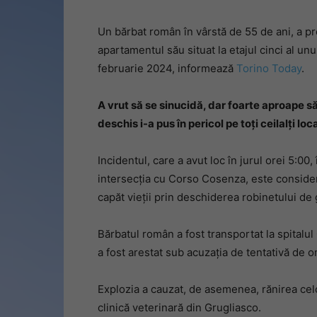
Un bărbat român în vârstă de 55 de ani, a p
apartamentul său situat la etajul cinci al unu
februarie 2024, informează
Torino Today
.
A vrut să se sinucidă, dar foarte aproape s
deschis i-a pus în pericol pe toți ceilalți loc
Incidentul, care a avut loc în jurul orei 5:0
intersecția cu Corso Cosenza, este considera
capăt vieții prin deschiderea robinetului de 
Bărbatul român a fost transportat la spitalul 
a fost arestat sub acuzația de tentativă de om
Explozia a cauzat, de asemenea, rănirea celor
clinică veterinară din Grugliasco.