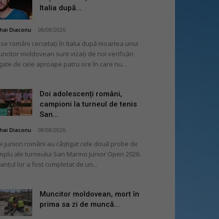
Italia după...
hai Diaconu
-
08/08/2026
se români cercetați în Italia după moartea unui
ncitor moldovean sunt vizați de noi verificări
gate de cele aproape patru ore în care nu...
Doi adolescenți români,
campioni la turneul de tenis
San...
hai Diaconu
-
08/08/2026
i juniori români au câștigat cele două probe de
mplu ale turneului San Marino Junior Open 2026.
lanțul lor a fost completat de un...
Muncitor moldovean, mort în
prima sa zi de muncă...