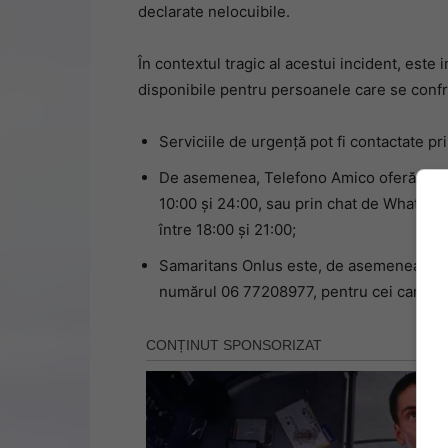
declarate nelocuibile.
În contextul tragic al acestui incident, este
disponibile pentru persoanele care se confr
Serviciile de urgență pot fi contactate pri
De asemenea, Telefono Amico oferă supor
10:00 și 24:00, sau prin chat de WhatsApp
între 18:00 și 21:00;
Samaritans Onlus este, de asemenea, un co
numărul 06 77208977, pentru cei care au 