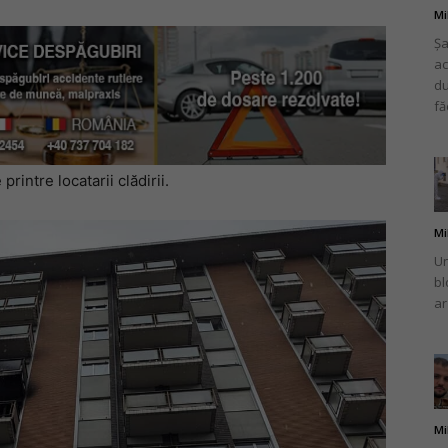
Mi
Șa
ac
du
fă
printre locatarii clădirii.
Mi
Un
bl
ar
Mi