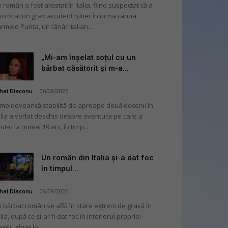
 român a fost arestat în Italia, fiind suspectat că a
ovocat un grav accident rutier în urma căruia
rmelo Purita, un tânăr italian...
„Mi-am înșelat soțul cu un
bărbat căsătorit și m-a...
hai Diaconu
-
06/08/2026
moldoveancă stabilită de aproape două decenii în
alia a vorbit deschis despre aventura pe care a
ut-o la numai 19 ani, în timp...
Un român din Italia și-a dat foc
în timpul...
hai Diaconu
-
06/08/2026
 bărbat român se află în stare extrem de gravă în
alia, după ce și-ar fi dat foc în interiorul propriei
șini, chiar în...