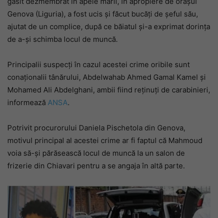
găsit dezmembrat în apele mării, în apropiere de orașul
Genova (Liguria), a fost ucis și făcut bucăți de șeful său,
ajutat de un complice, după ce băiatul și-a exprimat dorința
de a-și schimba locul de muncă.
Principalii suspecți în cazul acestei crime oribile sunt
conaționalii tânărului, Abdelwahab Ahmed Gamal Kamel și
Mohamed Ali Abdelghani, ambii fiind reținuți de carabinieri,
informează
ANSA
.
Potrivit procurorului Daniela Pischetola din Genova,
motivul principal al acestei crime ar fi faptul că Mahmoud
voia să-și părăsească locul de muncă la un salon de
frizerie din Chiavari pentru a se angaja în altă parte.