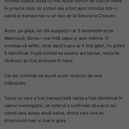
Victima fusese ucisă cu mai multe lovituri de cuțit în inimă
în propria casă, iar corpul său a fost apoi introdus într-o
valiză și transportat cu un taxi de la Genova la Chiavari.
Acolo, pe plajă, cei doi suspecți l-ar fi dezmembrat pe
Mahmoud, tăindu-i mai întâi capul și apoi mâinile. Ei
credeau că astfel, chiar dacă trupul ar fi fost găsit, nu putea
fi identificat. După comiterea acestui act barbar, resturile
tânărului au fost aruncate în mare.
Cei doi criminali se acuză acum reciproc de cele
întâmplate.
Taxiul cu care a fost transportată valiza a fost identificat în
cadrul investigației, iar șoferul a confirmat că a avut doi
clienți care aveau două valize, dintre care una de
dimensiuni mari și foarte grea.