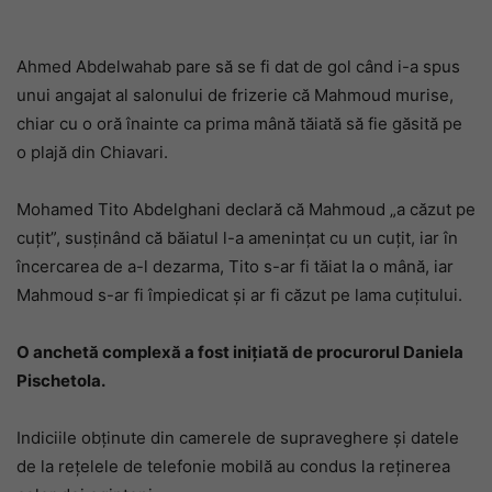
Ahmed Abdelwahab pare să se fi dat de gol când i-a spus
unui angajat al salonului de frizerie că Mahmoud murise,
chiar cu o oră înainte ca prima mână tăiată să fie găsită pe
o plajă din Chiavari.
Mohamed Tito Abdelghani declară că Mahmoud „a căzut pe
cuțit”, susținând că băiatul l-a amenințat cu un cuțit, iar în
încercarea de a-l dezarma, Tito s-ar fi tăiat la o mână, iar
Mahmoud s-ar fi împiedicat și ar fi căzut pe lama cuțitului.
O anchetă complexă a fost inițiată de procurorul Daniela
Pischetola.
Indiciile obținute din camerele de supraveghere și datele
de la rețelele de telefonie mobilă au condus la reținerea