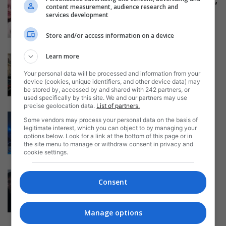
Fostul partener al Danielei Florea,
content measurement, audience research and
românca ucisă în Italia și
services development
ascunsă...
Mihai Diaconu
-
06/08/2026
Store and/or access information on a device
Learn more
Sfârșit tragic pentru un român
din Italia, găsit mort în casă....
Your personal data will be processed and information from your
Daniela Stoica
-
device (cookies, unique identifiers, and other device data) may
05/08/2026
be stored by, accessed by and shared with 242 partners, or
used specifically by this site. We and our partners may use
precise geolocation data.
List of partners.
Un român de 21 ani din Italia se
Some vendors may process your personal data on the basis of
zbate între viață...
legitimate interest, which you can object to by managing your
options below. Look for a link at the bottom of this page or in
Mihai Diaconu
-
05/08/2026
the site menu to manage or withdraw consent in privacy and
cookie settings.
Marian, mort la muncă în Italia la
Consent
numai 19 ani, după...
Mihai Diaconu
-
04/08/2026
Manage options