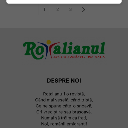
1
2
3
DESPRE NOI
Rotalianu-i o revistă,
Când mai veselă, când tristă,
Ce ne spune câte-o snoavă,
Ori vreo știre sau braşoavă,
Numai să trăim ca frați,
Noi, românii emigranți!