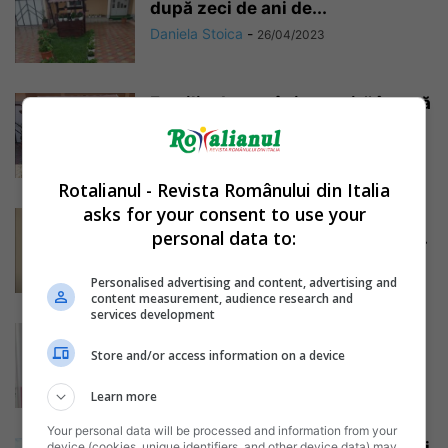
după zeci de ani de...
Daniela Stoica
-
26/04/2023
Familie de români revenită în țară
după 17 ani de străinătate:...
Daniela Stoica
-
02/04/2023
Rotalianul - Revista Românului din Italia
asks for your consent to use your
Revenit în România după mulți
personal data to:
ani petrecuți în Italia: „Se poate...
Daniela Stoica
-
28/02/2023
Personalised advertising and content, advertising and
content measurement, audience research and
services development
După 10 ani în Italia, un român s-
a întors și a...
Store and/or access information on a device
Daniela Stoica
-
03/11/2022
Learn more
Your personal data will be processed and information from your
device (cookies, unique identifiers, and other device data) may