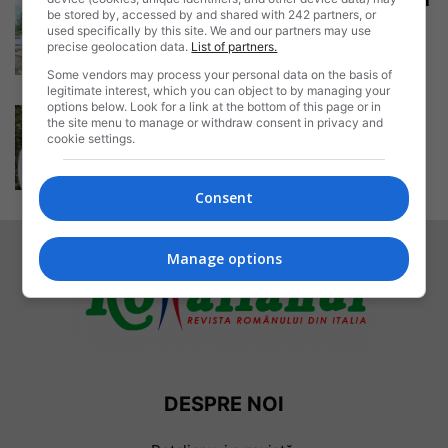
Român revenit în țară după 12 ani
be stored by, accessed by and shared with 242 partners, or
de muncă în străinătate....
used specifically by this site. We and our partners may use
Daniela Stoica
-
precise geolocation data.
List of partners.
04/10/2022
Some vendors may process your personal data on the basis of
legitimate interest, which you can object to by managing your
options below. Look for a link at the bottom of this page or in
După mulți ani în Italia, doi soți
the site menu to manage or withdraw consent in privacy and
români s-au întors definitiv...
cookie settings.
Daniela Stoica
-
08/09/2022
Consent
Manage options
DESPRE NOI