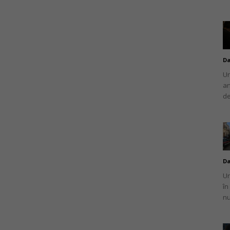
Da
Un
an
de
Da
Un
în
nu