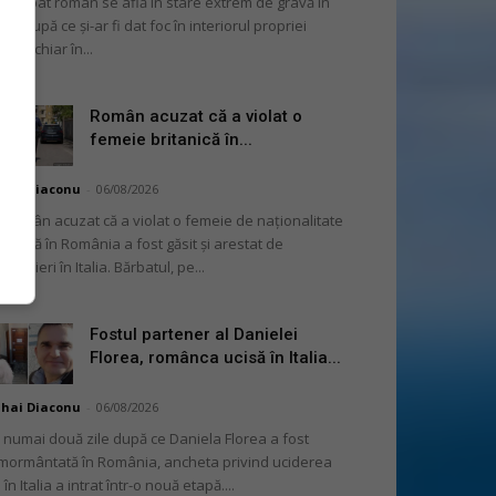
 bărbat român se află în stare extrem de gravă în
alia, după ce și-ar fi dat foc în interiorul propriei
șini, chiar în...
Român acuzat că a violat o
femeie britanică în...
hai Diaconu
-
06/08/2026
 român acuzat că a violat o femeie de naționalitate
itanică în România a fost găsit și arestat de
rabinieri în Italia. Bărbatul, pe...
Fostul partener al Danielei
Florea, românca ucisă în Italia...
hai Diaconu
-
06/08/2026
 numai două zile după ce Daniela Florea a fost
mormântată în România, ancheta privind uciderea
 în Italia a intrat într-o nouă etapă....