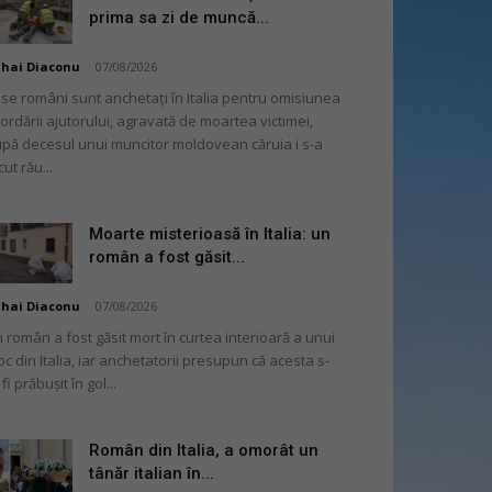
prima sa zi de muncă...
hai Diaconu
-
07/08/2026
se români sunt anchetați în Italia pentru omisiunea
ordării ajutorului, agravată de moartea victimei,
pă decesul unui muncitor moldovean căruia i s-a
cut rău...
Moarte misterioasă în Italia: un
român a fost găsit...
hai Diaconu
-
07/08/2026
 român a fost găsit mort în curtea interioară a unui
oc din Italia, iar anchetatorii presupun că acesta s-
 fi prăbușit în gol...
Român din Italia, a omorât un
tânăr italian în...