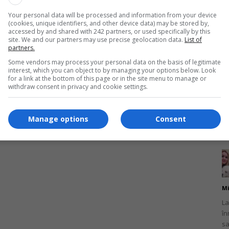
Un
It
Your personal data will be processed and information from your device
ma
(cookies, unique identifiers, and other device data) may be stored by,
accessed by and shared with 242 partners, or used specifically by this
site. We and our partners may use precise geolocation data.
List of
partners.
Some vendors may process your personal data on the basis of legitimate
interest, which you can object to by managing your options below. Look
for a link at the bottom of this page or in the site menu to manage or
withdraw consent in privacy and cookie settings.
Mi
Un
br
Manage options
Consent
ca
Mi
La
în
sa