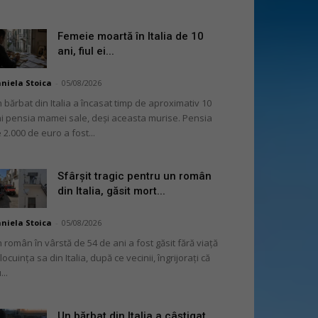
Femeie moartă în Italia de 10
ani, fiul ei...
niela Stoica
-
05/08/2026
 bărbat din Italia a încasat timp de aproximativ 10
i pensia mamei sale, deși aceasta murise. Pensia
 2.000 de euro a fost...
Sfârșit tragic pentru un român
din Italia, găsit mort...
niela Stoica
-
05/08/2026
 român în vârstă de 54 de ani a fost găsit fără viață
 locuința sa din Italia, după ce vecinii, îngrijorați că
...
Un bărbat din Italia a câștigat