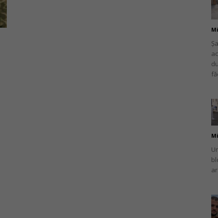
Mi
Șa
ac
românului
du
fă
din
Mi
Un
bl
ar
Italia