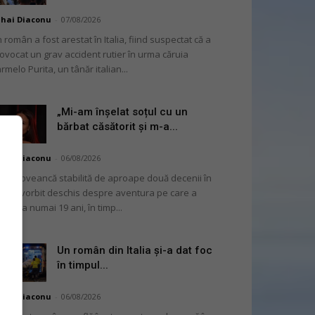
hai Diaconu
-
07/08/2026
 român a fost arestat în Italia, fiind suspectat că a
ovocat un grav accident rutier în urma căruia
rmelo Purita, un tânăr italian...
„Mi-am înșelat soțul cu un
bărbat căsătorit și m-a...
hai Diaconu
-
06/08/2026
moldoveancă stabilită de aproape două decenii în
alia a vorbit deschis despre aventura pe care a
ut-o la numai 19 ani, în timp...
Un român din Italia și-a dat foc
în timpul...
hai Diaconu
-
06/08/2026