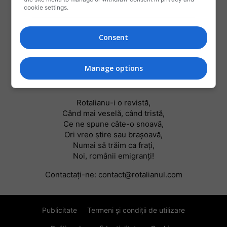
cookie settings.
Consent
Manage options
DESPRE NOI
Rotalianu-i o revistă,
Când mai veselă, când tristă,
Ce ne spune câte-o snoavă,
Ori vreo știre sau braşoavă,
Numai să trăim ca frați,
Noi, românii emigranți!
Contactați-ne:
contact@rotalianul.com
Publicitate
Termeni și condiții de utilizare