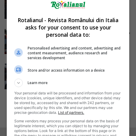
angajaților ATAC Roma. Rămâne
confirmată greva...
Mihai Diaconu
-
25/01/2017
Rotalianul - Revista Românului din Italia
asks for your consent to use your
ACTUALIZARE: Roma, 11 ianuarie,
personal data to:
2017 – grevă anulată Atac. Cotral
și...
Personalised advertising and content, advertising and
Mihai Diaconu
-
08/01/2017
content measurement, audience research and
services development
Grevă generală națională de 24
Store and/or access information on a device
de ore pe toată Italia
programată...
Learn more
Mihai Diaconu
-
20/11/2016
Your personal data will be processed and information from your
device (cookies, unique identifiers, and other device data) may
be stored by, accessed by and shared with 242 partners, or
3
4
5
used specifically by this site. We and our partners may use
precise geolocation data.
List of partners.
Some vendors may process your personal data on the basis of
legitimate interest, which you can object to by managing your
options below. Look for a link at the bottom of this page or in
the site menu to manage or withdraw consent in privacy and