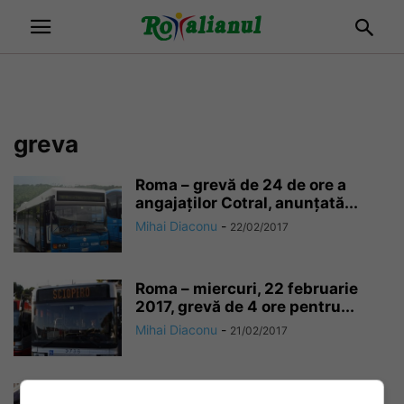
greva
Roma – grevă de 24 de ore a
angajaților Cotral, anunțată...
Mihai Diaconu
-
22/02/2017
Roma – miercuri, 22 februarie
2017, grevă de 4 ore pentru...
Mihai Diaconu
-
21/02/2017
27 ianuarie – ANULATĂ greva