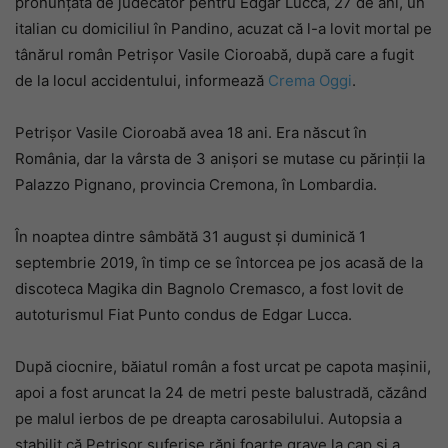
pronunțată de judecător pentru Edgar Lucca, 27 de ani, un
italian cu domiciliul în Pandino, acuzat că l-a lovit mortal pe
tânărul român Petrișor Vasile Cioroabă, după care a fugit
de la locul accidentului, informează
Crema Oggi
.
Petrișor Vasile Cioroabă avea 18 ani. Era născut în
România, dar la vârsta de 3 anișori se mutase cu părinții la
Palazzo Pignano, provincia Cremona, în Lombardia.
În noaptea dintre sâmbătă 31 august și duminică 1
septembrie 2019, în timp ce se întorcea pe jos acasă de la
discoteca Magika din Bagnolo Cremasco, a fost lovit de
autoturismul Fiat Punto condus de Edgar Lucca.
După ciocnire, băiatul român a fost urcat pe capota mașinii,
apoi a fost aruncat la 24 de metri peste balustradă, căzând
pe malul ierbos de pe dreapta carosabilului. Autopsia a
stabilit că Petrișor suferise răni foarte grave la cap și a