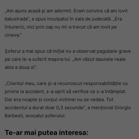
„Am ajuns acasă și am adormit. Eram convins că am lovit
balustrada”, a spus inculpatul în sala de judecată. „Era
întuneric, nici prin cap nu mi-a trecut că am lovit pe
cineva.”
Șoferul a mai spus că inițial nu a observat pagubele grave
pe care le-a suferit mașina lui. „Am văzut daunele reale
abia a doua zi”.
„Clientul meu, care și-a recunoscut responsabilitățile cu
privire la accident, s-a oprit să verifice ce s-a întâmplat.
Dar era noapte și corpul victimei nu se vedea. Tot
accidentul a durat doar 0,3 secunde”, a menționat Giorgio
Barbesti, avocatul șoferului.
Te-ar mai putea interesa: