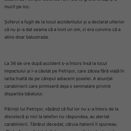
murit pe loc.
Șoferul a fugit de la locul accidentului și a declarat ulterior
că nu și-a dat seama că a lovit un om, ci era convins că a
atins doar balustrada.
La 36 de ore după accident s-a întors însă la locul
impactului și l-a căutat pe Petrișor, care zăcea fără viață în
iarba înaltă de pe câmpul adiacent șoselei. A anunțat
carabinierii care primiseră deja o semnalare privind
dispariția băiatului.
Părinții lui Petrișor, văzând că fiul lor nu s-a întors de la
discotecă și nici la telefon nu răspundea, au alertat
carabinierii. Tânărul decedat, căruia italienii îi spuneau