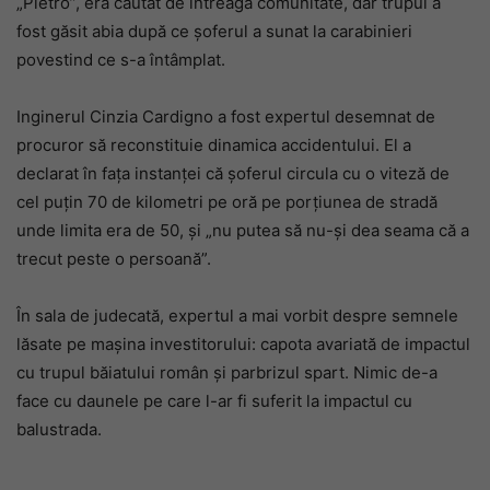
„Pietro”, era căutat de întreaga comunitate, dar trupul a
fost găsit abia după ce șoferul a sunat la carabinieri
povestind ce s-a întâmplat.
Inginerul Cinzia Cardigno a fost expertul desemnat de
procuror să reconstituie dinamica accidentului. El a
declarat în fața instanței că șoferul circula cu o viteză de
cel puțin 70 de kilometri pe oră pe porțiunea de stradă
unde limita era de 50, și „nu putea să nu-și dea seama că a
trecut peste o persoană”.
În sala de judecată, expertul a mai vorbit despre semnele
lăsate pe mașina investitorului: capota avariată de impactul
cu trupul băiatului român și parbrizul spart. Nimic de-a
face cu daunele pe care l-ar fi suferit la impactul cu
balustrada.