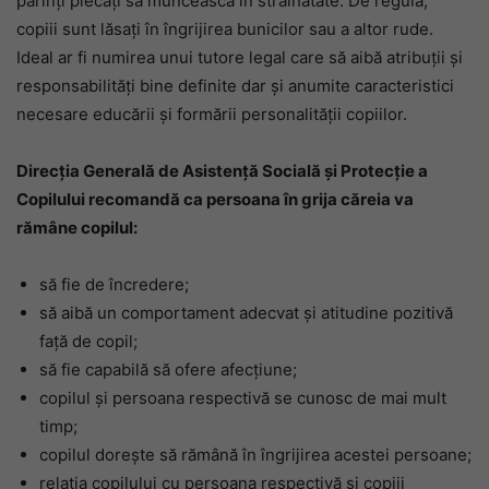
părinți plecați să muncească în străinătate. De regulă,
copiii sunt lăsați în îngrijirea bunicilor sau a altor rude.
Ideal ar fi numirea unui tutore legal care să aibă atribuții și
responsabilități bine definite dar și anumite caracteristici
necesare educării și formării personalității copiilor.
Direcția Generală de Asistență Socială și Protecție a
Copilului recomandă ca persoana în grija căreia va
rămâne copilul:
să fie de încredere;
să aibă un comportament adecvat și atitudine pozitivă
față de copil;
să fie capabilă să ofere afecțiune;
copilul și persoana respectivă se cunosc de mai mult
timp;
copilul dorește să rămână în îngrijirea acestei persoane;
relația copilului cu persoana respectivă și copiii