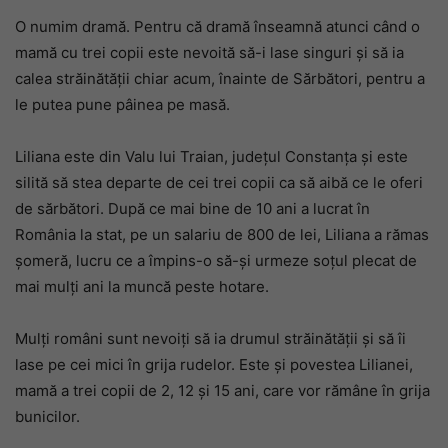
O numim dramă. Pentru că dramă înseamnă atunci când o
mamă cu trei copii este nevoită să-i lase singuri și să ia
calea străinătății chiar acum, înainte de Sărbători, pentru a
le putea pune pâinea pe masă.
Liliana este din Valu lui Traian, județul Constanța și este
silită să stea departe de cei trei copii ca să aibă ce le oferi
de sărbători. După ce mai bine de 10 ani a lucrat în
România la stat, pe un salariu de 800 de lei, Liliana a rămas
şomeră, lucru ce a împins-o să-şi urmeze soţul plecat de
mai mulţi ani la muncă peste hotare.
Mulţi români sunt nevoiţi să ia drumul străinătăţii şi să îi
lase pe cei mici în grija rudelor. Este şi povestea Lilianei,
mamă a trei copii de 2, 12 şi 15 ani, care vor rămâne în grija
bunicilor.