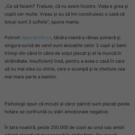
„Ce să facem? Trebuie, că nu avem încotro. Viața e grea și
copiii cer multe. Vreau și eu să îmi construiesc o casă că
totuși sunt 3 suflete”, spune mama.
Potrivit
reporterntv.ro
, tânăra mamă a rămas şomeră şi
singura sursă de venit sunt alocațiile celor 3 copii şi banii
trimişi din când în când de soţul plecat şi el la muncă în
străinătate. Insuficienţi însă, pentru a avea o casă în care
să nu mai stea cu chirie, care e scumpă și le cheltuie cea
mai mare parte a banilor.
Psihologii spun că micuții ai căror părinți sunt plecați peste
hotare se confruntă cu stări emoționale negative.
În țara noastră, peste 250.000 de copii au unul sau ambii