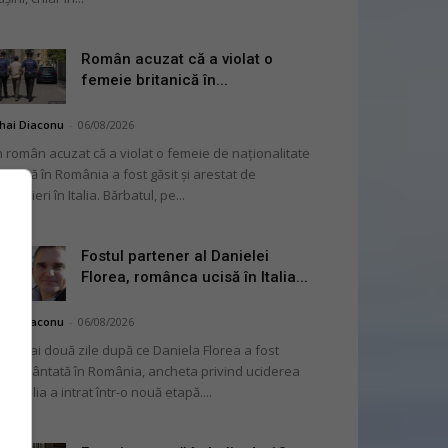
Român acuzat că a violat o
femeie britanică în...
hai Diaconu
-
06/08/2026
 român acuzat că a violat o femeie de naționalitate
itanică în România a fost găsit și arestat de
rabinieri în Italia. Bărbatul, pe...
Fostul partener al Danielei
Florea, românca ucisă în Italia...
hai Diaconu
-
06/08/2026
 numai două zile după ce Daniela Florea a fost
mormântată în România, ancheta privind uciderea
 în Italia a intrat într-o nouă etapă....