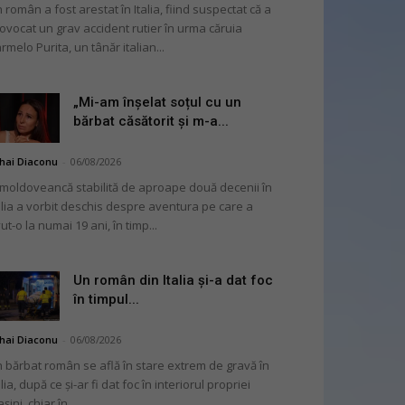
 român a fost arestat în Italia, fiind suspectat că a
ovocat un grav accident rutier în urma căruia
rmelo Purita, un tânăr italian...
„Mi-am înșelat soțul cu un
bărbat căsătorit și m-a...
hai Diaconu
-
06/08/2026
moldoveancă stabilită de aproape două decenii în
alia a vorbit deschis despre aventura pe care a
ut-o la numai 19 ani, în timp...
Un român din Italia și-a dat foc
în timpul...
hai Diaconu
-
06/08/2026
 bărbat român se află în stare extrem de gravă în
alia, după ce și-ar fi dat foc în interiorul propriei
șini, chiar în...