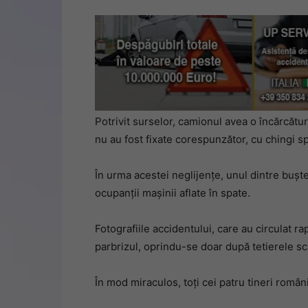
Potrivit surselor, camionul avea o încărcăt
nu au fost fixate corespunzător, cu chingi sp
În urma acestei neglijențe, unul dintre buș
ocupanții mașinii aflate în spate.
Fotografiile accidentului, care au circulat r
parbrizul, oprindu-se doar după tetierele sc
În mod miraculos, toți cei patru tineri român