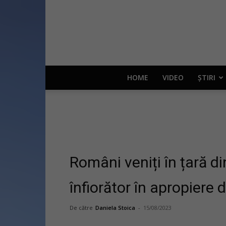
HOME
VIDEO
ȘTIRI
Români veniți în țară di
înfiorător în apropiere 
De către
Daniela Stoica
-
15/08/2023