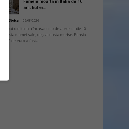
Femeie moartă în Italia de 10
ani, fiul ei...
niela Stoica
-
05/08/2026
 bărbat din Italia a încasat timp de aproximativ 10
i pensia mamei sale, deși aceasta murise. Pensia
 2.000 de euro a fost...