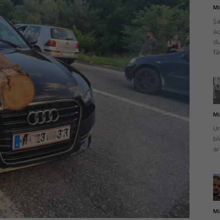
Mi
Șa
ac
du
fă
Mi
Un
bl
ar
Mi