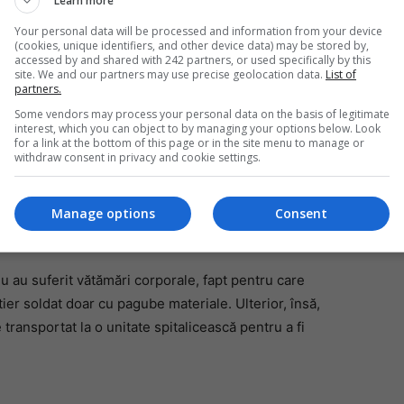
Learn more
Your personal data will be processed and information from your device
(cookies, unique identifiers, and other device data) may be stored by,
accessed by and shared with 242 partners, or used specifically by this
Da
site. We and our partners may use precise geolocation data.
List of
partners.
Un
an
Some vendors may process your personal data on the basis of legitimate
de
interest, which you can object to by managing your options below. Look
t profund asupra șoferului, care a suferit un atac de
for a link at the bottom of this page or in the site menu to manage or
withdraw consent in privacy and cookie settings.
lul din Sfântu Gheorghe pentru evaluare și îngrijiri
Manage options
Consent
nează:
nu au suferit vătămări corporale, fapt pentru care
ier soldat doar cu pagube materiale. Ulterior, însă,
 transportat la o unitate spitalicească pentru a fi