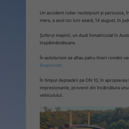
Un accident rutier neobișnuit și periculos, 
mers, a avut loc luni seară, 14 august, în ju
Șoferul mașinii, un Audi înmatriculat în Aust
înspăimântătoare.
În autoturism se aflau patru tineri români v
Brașov.net
.
În timpul deplasării pe DN 10, în apropierea 
impresionante, provenit din încărcătura unu
vehiculului.