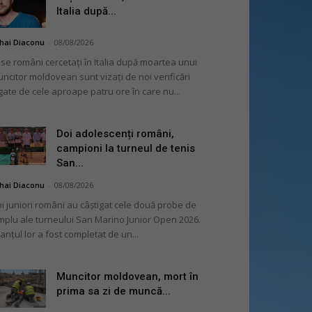
Italia după...
hai Diaconu
-
08/08/2026
se români cercetați în Italia după moartea unui
ncitor moldovean sunt vizați de noi verificări
gate de cele aproape patru ore în care nu...
Doi adolescenți români,
campioni la turneul de tenis
San...
hai Diaconu
-
08/08/2026
i juniori români au câștigat cele două probe de
mplu ale turneului San Marino Junior Open 2026.
lanțul lor a fost completat de un...
Muncitor moldovean, mort în
prima sa zi de muncă...