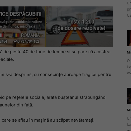
Un
pr
Ca
ură de peste 40 de tone de lemne și se pare că acestea
Mi
eciale.
O 
It
av
teni s-a desprins, cu consecințe aproape tragice pentru
apid pe rețelele sociale, arată bușteanul străpungând
aunelor din față.
Mi
Un
i care se aflau în mașină au scăpat nevătămați.
It
ma