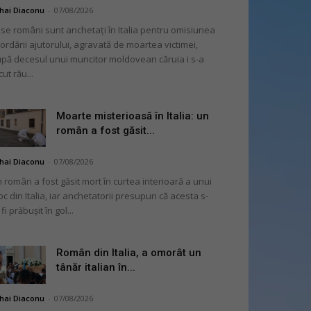
hai Diaconu
-
07/08/2026
se români sunt anchetați în Italia pentru omisiunea
ordării ajutorului, agravată de moartea victimei,
pă decesul unui muncitor moldovean căruia i s-a
cut rău...
Moarte misterioasă în Italia: un
român a fost găsit...
hai Diaconu
-
07/08/2026
 român a fost găsit mort în curtea interioară a unui
oc din Italia, iar anchetatorii presupun că acesta s-
 fi prăbușit în gol...
Român din Italia, a omorât un
tânăr italian în...
hai Diaconu
-
07/08/2026