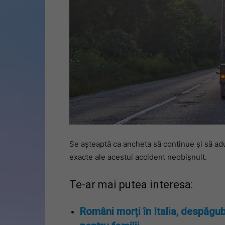
Se așteaptă ca ancheta să continue și să adu
exacte ale acestui accident neobișnuit.
Te-ar mai putea interesa:
Români morți în Italia, despăgub