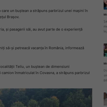
în care un buștean a străpuns parbrizul unei mașini în
Mi
dețul Brașov.
Șa
mu
românului
ria, și pasagerii săi, au avut parte de o experiență
le
eniți să-și petreacă vacanța în România, informează
din
Mi
localității Teliu, un buștean de dimensiuni
Do
i camion înmatriculat în Covasna, a străpuns parbrizul
si
Bi
Italia