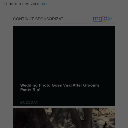
trimite o sesizare
aici
.