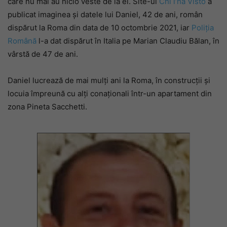
care nu mai au nicio veste de la ei. Site-ul
Chi l’ha Visto
a
publicat imaginea și datele lui Daniel, 42 de ani, român
dispărut la Roma din data de 10 octombrie 2021, iar
Poliția
Română
l-a dat dispărut în Italia pe Marian Claudiu Bălan, în
vârstă de 47 de ani.
Daniel lucrează de mai mulți ani la Roma, în construcții și
locuia împreună cu alți conaționali într-un apartament din
zona Pineta Sacchetti.