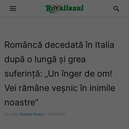
Româncă decedată în Italia
după o lungă și grea
suferință: „Un înger de om!
Vei rămâne veșnic în inimile
noastre”
De către
Daniela Stoica
-
12/12/2021