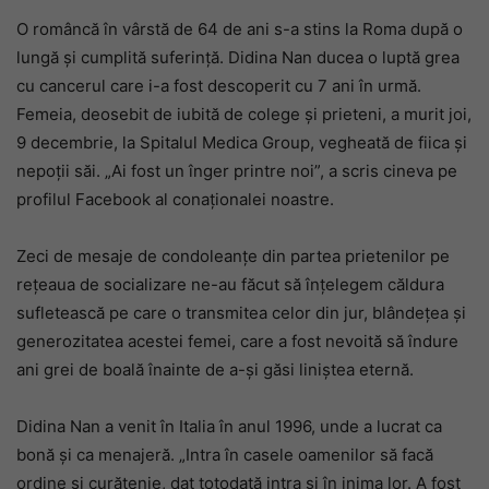
O româncă în vârstă de 64 de ani s-a stins la Roma după o
lungă și cumplită suferință. Didina Nan ducea o luptă grea
cu cancerul care i-a fost descoperit cu 7 ani în urmă.
Femeia, deosebit de iubită de colege și prieteni, a murit joi,
9 decembrie, la Spitalul Medica Group, vegheată de fiica și
nepoții săi. „Ai fost un înger printre noi”, a scris cineva pe
profilul Facebook al conaționalei noastre.
Zeci de mesaje de condoleanțe din partea prietenilor pe
rețeaua de socializare ne-au făcut să înțelegem căldura
sufletească pe care o transmitea celor din jur, blândețea și
generozitatea acestei femei, care a fost nevoită să îndure
ani grei de boală înainte de a-și găsi liniștea eternă.
Didina Nan a venit în Italia în anul 1996, unde a lucrat ca
bonă și ca menajeră. „Intra în casele oamenilor să facă
ordine și curățenie, dat totodată intra și în inima lor. A fost