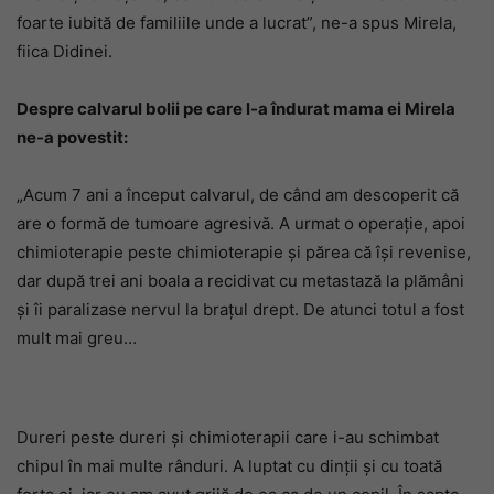
foarte iubită de familiile unde a lucrat”, ne-a spus Mirela,
fiica Didinei.
Despre calvarul bolii pe care l-a îndurat mama ei Mirela
ne-a povestit:
„Acum 7 ani a început calvarul, de când am descoperit că
are o formă de tumoare agresivă. A urmat o operație, apoi
chimioterapie peste chimioterapie și părea că își revenise,
dar după trei ani boala a recidivat cu metastază la plămâni
și îi paralizase nervul la brațul drept. De atunci totul a fost
mult mai greu…
Dureri peste dureri și chimioterapii care i-au schimbat
chipul în mai multe rânduri. A luptat cu dinții și cu toată