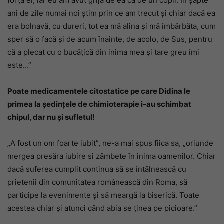
forța ei, iar eu am avut grijă de ea ca de un copil. În șapte
ani de zile numai noi știm prin ce am trecut și chiar dacă ea
era bolnavă, cu dureri, tot ea mă alina și mă îmbărbăta, cum
sper să o facă și de acum înainte, de acolo, de Sus, pentru
că a plecat cu o bucățică din inima mea și tare greu îmi
este…”
Poate medicamentele citostatice pe care Didina le
primea la ședințele de chimioterapie i-au schimbat
chipul, dar nu și sufletul!
„A fost un om foarte iubit”, ne-a mai spus fiica sa, „oriunde
mergea presăra iubire si zâmbete în inima oamenilor. Chiar
dacă suferea cumplit continua să se întâlnească cu
prietenii din comunitatea românească din Roma, să
participe la evenimente și să meargă la biserică. Toate
acestea chiar și atunci când abia se ținea pe picioare.”