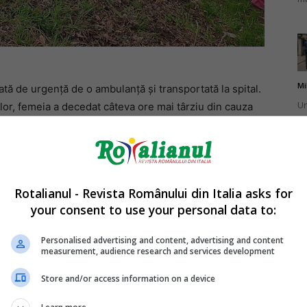
Mi
ată de urgență de o ambulanță și transportată la spital.
Un
ilor, femeia a decedat câteva ore mai târziu din cauza
br
ca
estigațiile de rigoare, inclusiv teste pentru a determina
zise.
Rotalianul - Revista Românului din Italia asks for
your consent to use your personal data to:
Mi
La
Personalised advertising and content, advertising and content
measurement, audience research and services development
în
sa
Store and/or access information on a device