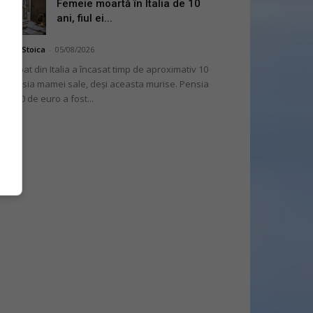
Femeie moartă în Italia de 10
ani, fiul ei...
niela Stoica
-
05/08/2026
 bărbat din Italia a încasat timp de aproximativ 10
i pensia mamei sale, deși aceasta murise. Pensia
 2.000 de euro a fost...