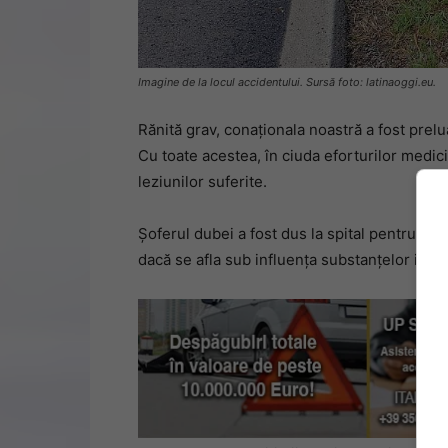
Imagine de la locul accidentului. Sursă foto: latinaoggi.eu.
Rănită grav, conaționala noastră a fost prelu
Cu toate acestea, în ciuda eforturilor medic
leziunilor suferite.
Șoferul dubei a fost dus la spital pentru inv
dacă se afla sub influența substanțelor inter