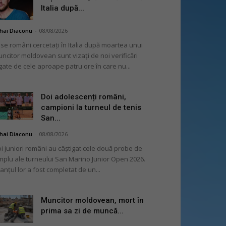
Italia după...
hai Diaconu
-
08/08/2026
se români cercetați în Italia după moartea unui
ncitor moldovean sunt vizați de noi verificări
gate de cele aproape patru ore în care nu...
Doi adolescenți români,
campioni la turneul de tenis
San...
hai Diaconu
-
08/08/2026
i juniori români au câștigat cele două probe de
mplu ale turneului San Marino Junior Open 2026.
lanțul lor a fost completat de un...
Muncitor moldovean, mort în
prima sa zi de muncă...