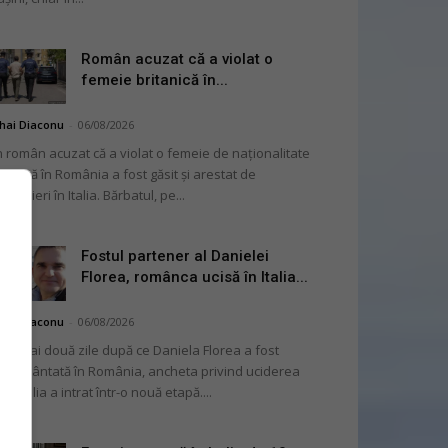
Român acuzat că a violat o
femeie britanică în...
hai Diaconu
-
06/08/2026
 român acuzat că a violat o femeie de naționalitate
itanică în România a fost găsit și arestat de
rabinieri în Italia. Bărbatul, pe...
Fostul partener al Danielei
Florea, românca ucisă în Italia...
hai Diaconu
-
06/08/2026
 numai două zile după ce Daniela Florea a fost
mormântată în România, ancheta privind uciderea
 în Italia a intrat într-o nouă etapă....