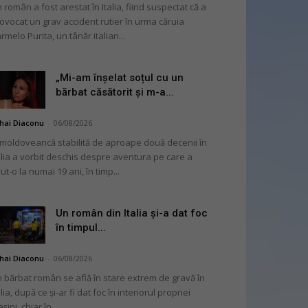
 român a fost arestat în Italia, fiind suspectat că a
ovocat un grav accident rutier în urma căruia
rmelo Purita, un tânăr italian...
„Mi-am înșelat soțul cu un
bărbat căsătorit și m-a...
hai Diaconu
-
06/08/2026
moldoveancă stabilită de aproape două decenii în
alia a vorbit deschis despre aventura pe care a
ut-o la numai 19 ani, în timp...
Un român din Italia și-a dat foc
în timpul...
hai Diaconu
-
06/08/2026
 bărbat român se află în stare extrem de gravă în
alia, după ce și-ar fi dat foc în interiorul propriei
șini, chiar în...