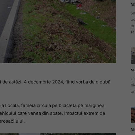
Mi
Șa
ac
du
fă
Mi
Un
i de astăzi, 4 decembrie 2024, fiind vorba de o dubă
bl
ar
iția Locală, femeia circula pe bicicletă pe marginea
ehiculul care venea din spate. Impactul extrem de
rosabilului.
Mi