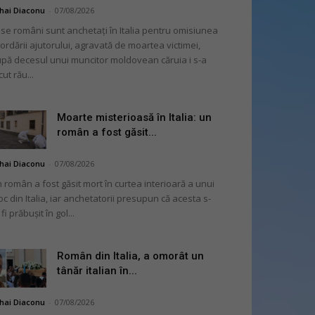
hai Diaconu
-
07/08/2026
se români sunt anchetați în Italia pentru omisiunea
ordării ajutorului, agravată de moartea victimei,
pă decesul unui muncitor moldovean căruia i s-a
cut rău...
Moarte misterioasă în Italia: un
român a fost găsit...
hai Diaconu
-
07/08/2026
 român a fost găsit mort în curtea interioară a unui
oc din Italia, iar anchetatorii presupun că acesta s-
 fi prăbușit în gol...
Român din Italia, a omorât un
tânăr italian în...
hai Diaconu
-
07/08/2026