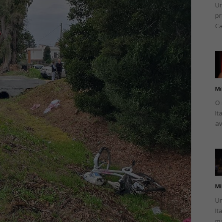
Un
pr
Ca
Mi
O 
It
av
Mi
Un
It
ma