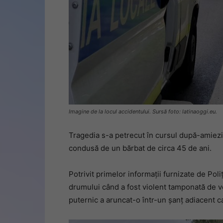
Imagine de la locul accidentului. Sursă foto: latinaoggi.eu.
Tragedia s-a petrecut în cursul după-amiezi
condusă de un bărbat de circa 45 de ani.
Potrivit primelor informații furnizate de Pol
drumului când a fost violent tamponată de v
puternic a aruncat-o într-un șanț adiacent ca