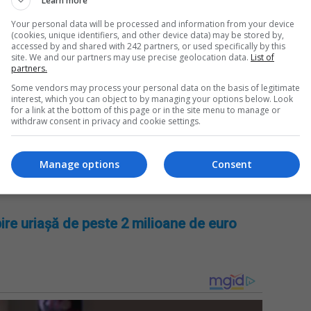
Learn more
gheze circumstanțele exacte ale accidentului pentru a
Your personal data will be processed and information from your device
(cookies, unique identifiers, and other device data) may be stored by,
accessed by and shared with 242 partners, or used specifically by this
Da
site. We and our partners may use precise geolocation data.
List of
 del Crocifisso fiind temporar închisă pentru efectuarea
partners.
Un
către echipele de intervenție.
an
Some vendors may process your personal data on the basis of legitimate
de
interest, which you can object to by managing your options below. Look
for a link at the bottom of this page or in the site menu to manage or
le cu prudență pe drumurile din apropiere și să respecte
withdraw consent in privacy and cookie settings.
ncidente similare. Tragedia a adus un val de tristețe în
nei atenții sporite pe drumurile publice.
Manage options
Consent
ire uriașă de peste 2 milioane de euro