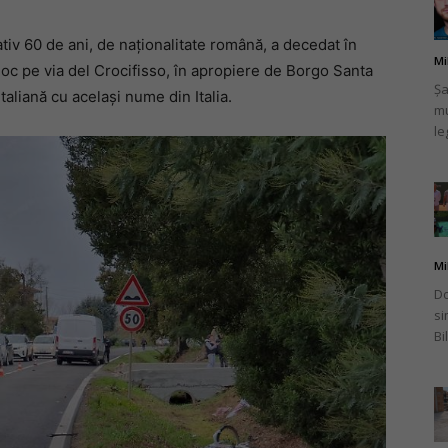
v 60 de ani, de naționalitate română, a decedat în
Mi
 loc pe via del Crocifisso, în apropiere de Borgo Santa
Șa
italiană cu același nume din Italia.
mu
românului
le
din
Mi
Do
si
Bi
Italia