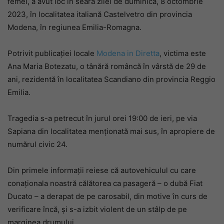
femei, a avut loc în seara zilei de duminică, 8 octombrie
2023, în localitatea italiană Castelvetro din provincia
Modena, în regiunea Emilia-Romagna.
Potrivit publicației locale
Modena in Diretta
, victima este
Ana Maria Botezatu, o tânără româncă în vârstă de 29 de
ani, rezidentă în localitatea Scandiano din provincia Reggio
Emilia.
Tragedia s-a petrecut în jurul orei 19:00 de ieri, pe via
Sapiana din localitatea menționată mai sus, în apropiere de
numărul civic 24.
Din primele informații reiese că autovehiculul cu care
conaționala noastră călătorea ca pasageră – o dubă Fiat
Ducato – a derapat de pe carosabil, din motive în curs de
verificare încă, și s-a izbit violent de un stâlp de pe
marginea drumului.