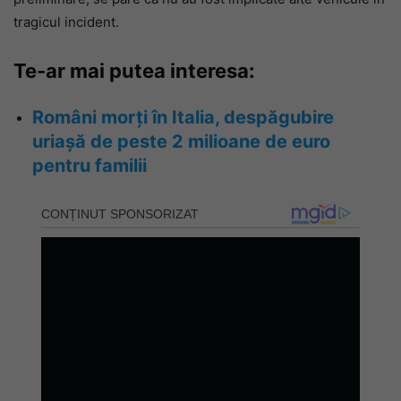
tragicul incident.
Te-ar mai putea interesa:
Români morți în Italia, despăgubire
uriașă de peste 2 milioane de euro
pentru familii