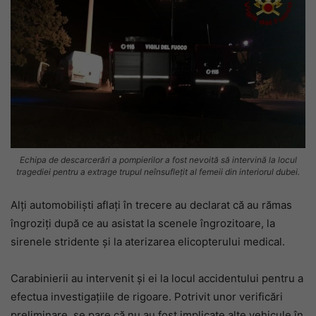
Echipa de descarcerări a pompierilor a fost nevoită să intervină la locul
tragediei pentru a extrage trupul neînsuflețit al femeii din interiorul dubei.
Alți automobiliști aflați în trecere au declarat că au rămas
îngroziți după ce au asistat la scenele îngrozitoare, la
sirenele stridente și la aterizarea elicopterului medical.
Carabinierii au intervenit și ei la locul accidentului pentru a
efectua investigațiile de rigoare. Potrivit unor verificări
preliminare, se pare că nu au fost implicate alte vehicule în