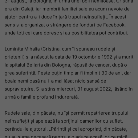
31 august, la Bologna, în urma unei boli nemiloase. Cristina
era din Galați, iar membrii familiei sale au acum nevoie de
ajutor pentru a-i duce în țară trupul neînsuflețit. În acest
sens s-a organizat o strângere de fonduri pe Facebook,
unde toți cei care doresc și au posibilitatea pot contribui.
Luminița Mihalia (Cristina, cum îi spuneau rudele și
prietenii) s-a născut la data de 19 octombrie 1992 și a murit
la spitalul Bellaria din Bologna, răpusă de cancer, după o
grea suferință. Peste puțin timp ar fi împlinit 30 de ani, dar
boala nemiloasă nu i-a mai lăsat nicio șansă de
supraviețuire. S-a stins miercuri, 31 august 2022, lăsând în
urmă o familie profund îndurerată.
Rudele sale, din păcate, nu își permit repatrierea trupului
neînsuflețit și apelează la sprijinul oamenilor cu suflet,
cerându-le ajutorul. „Părinții și cei apropriați, din păcate,
nu au suma necesară pentru a o aduce acasă, orice mică