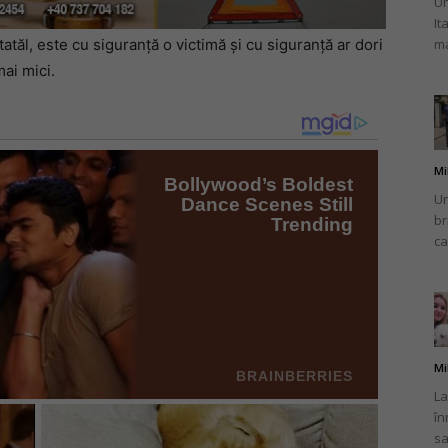
Un
It
ma
tăl, este cu siguranță o victimă și cu siguranță ar dori
ai mici.
Mi
Un
br
ca
Mi
La
în
sa