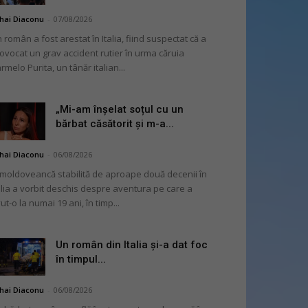
hai Diaconu
-
07/08/2026
 român a fost arestat în Italia, fiind suspectat că a
ovocat un grav accident rutier în urma căruia
rmelo Purita, un tânăr italian...
„Mi-am înșelat soțul cu un
bărbat căsătorit și m-a...
hai Diaconu
-
06/08/2026
moldoveancă stabilită de aproape două decenii în
alia a vorbit deschis despre aventura pe care a
ut-o la numai 19 ani, în timp...
Un român din Italia și-a dat foc
în timpul...
hai Diaconu
-
06/08/2026