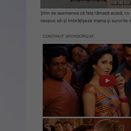
Știm de asemenea că fata rămasă acasă, cu ta
nespus să-și îmbrățișeze mama și surorile m