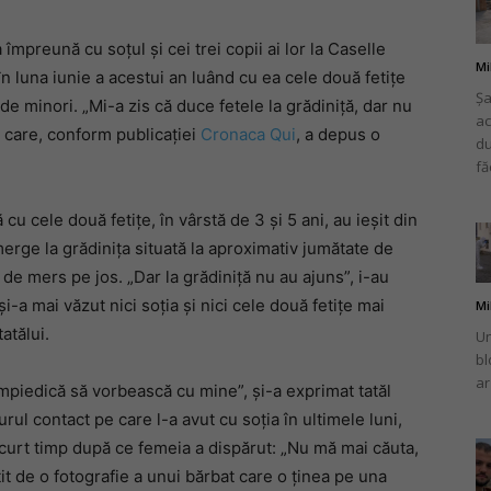
mpreună cu soțul și cei trei copii ai lor la Caselle
Mi
n luna iunie a acestui an luând cu ea cele două fetițe
Șa
e minori. „Mi-a zis că duce fetele la grădiniță, dar nu
ac
românului
i care, conform publicației
Cronaca Qui
, a depus o
du
fă
u cele două fetițe, în vârstă de 3 și 5 ani, au ieșit din
merge la grădinița situată la aproximativ jumătate de
din
de mers pe jos. „Dar la grădiniță nu au ajuns”, i-au
i-a mai văzut nici soția și nici cele două fetițe mai
Mi
tatălui.
Un
bl
ar
împiedică să vorbească cu mine”, și-a exprimat tatăl
Italia
ul contact pe care l-a avut cu soția în ultimele luni,
scurt timp după ce femeia a dispărut: „Nu mă mai căuta,
țit de o fotografie a unui bărbat care o ținea pe una