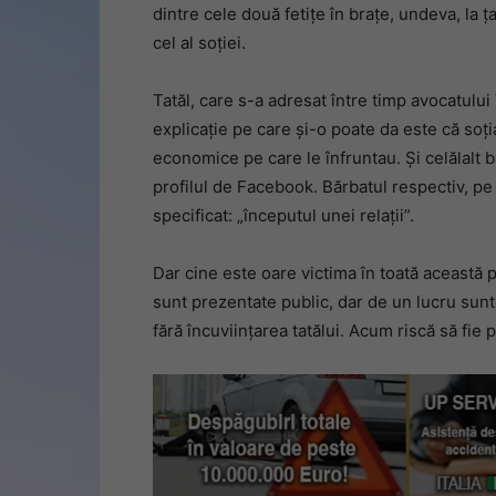
dintre cele două fetițe în brațe, undeva, la 
cel al soției.
Tatăl, care s-a adresat între timp avocatulu
explicație pe care și-o poate da este că soția
economice pe care le înfruntau. Și celălalt b
profilul de Facebook. Bărbatul respectiv, pe 
specificat: „începutul unei relații”.
Dar cine este oare victima în toată această
sunt prezentate public, dar de un lucru sunte
fără încuviințarea tatălui. Acum riscă să fie