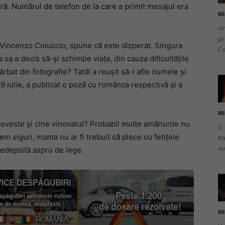
țară. Numărul de telefon de la care a primit mesajul era
Mi
Un
pr
i Vincenzo Coluccio, spune că este disperat. Singura
Ca
 sa a decis să-și schimbe viața, din cauza dificultățile
ărbat din fotografie? Tatăl a reușit să-i afle numele și
9 iulie, a publicat o poză cu românca respectivă și a
Mi
 poveste și cine vinovatul? Probabil multe amănunte nu
O 
m siguri, mama nu ar fi trebuit să plece cu fetițele
It
av
 pedepsită aspru de lege.
Mi