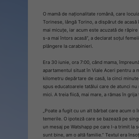
O mamă de naționalitate română, care locuia î
Torinese, lângă Torino, a dispărut de acasă î
mai micuțe, iar acum este acuzată de răpire d
s-a mai întors acasă”, a declarat soțul femei
plângere la carabinieri.
Era 30 iunie, ora 7:00, când mama, împreună c
apartamentul situat în Viale Aceri pentru a 
kilometru depărtare de casă, la cinci minute 
spus educatoarele tatălui care de atunci nu ș
mici. A treia fiică, mai mare, a rămas în grija 
„Poate a fugit cu un alt bărbat care acum o 
temerile. O ipoteză care se bazează pe singur
un mesaj pe Watshapp pe care l-a trimit la 
sunt bine, am o altă familie.” Textul era înso