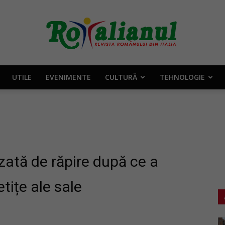
UTILE
EVENIMENTE
CULTURĂ
TEHNOLOGIE
Rotalianul
–
zată de răpire după ce a
tițe ale sale
Revista