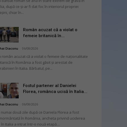
 bărbat român se află în stare extrem de gravă în
alia, după ce și-ar fi dat foc în interiorul propriei
șini, chiar în...
Român acuzat că a violat o
femeie britanică în...
hai Diaconu
-
06/08/2026
 român acuzat că a violat o femeie de naționalitate
itanică în România a fost găsit și arestat de
rabinieri în Italia. Bărbatul, pe...
Fostul partener al Danielei
Florea, românca ucisă în Italia...
hai Diaconu
-
06/08/2026
 numai două zile după ce Daniela Florea a fost
mormântată în România, ancheta privind uciderea
 în Italia a intrat într-o nouă etapă....