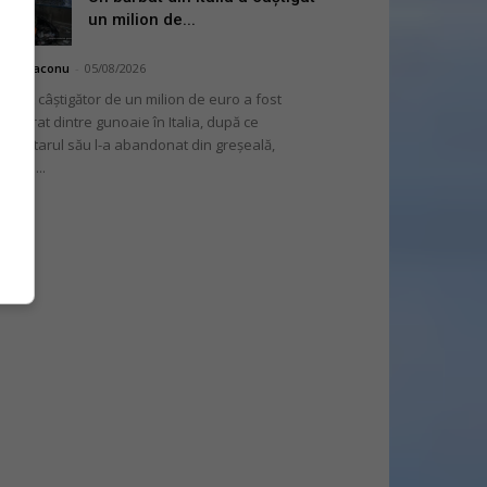
un milion de...
hai Diaconu
-
05/08/2026
 bilet câștigător de un milion de euro a fost
cuperat dintre gunoaie în Italia, după ce
oprietarul său l-a abandonat din greșeală,
nvins...