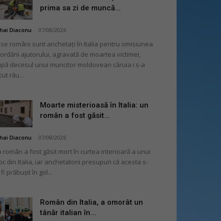
prima sa zi de muncă...
hai Diaconu
-
07/08/2026
se români sunt anchetați în Italia pentru omisiunea
ordării ajutorului, agravată de moartea victimei,
pă decesul unui muncitor moldovean căruia i s-a
cut rău...
Moarte misterioasă în Italia: un
român a fost găsit...
hai Diaconu
-
07/08/2026
 român a fost găsit mort în curtea interioară a unui
oc din Italia, iar anchetatorii presupun că acesta s-
 fi prăbușit în gol...
Român din Italia, a omorât un
tânăr italian în...