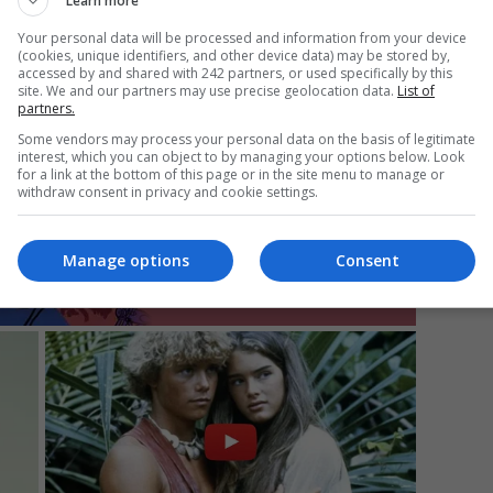
Learn more
Your personal data will be processed and information from your device
(cookies, unique identifiers, and other device data) may be stored by,
Mi
accessed by and shared with 242 partners, or used specifically by this
site. We and our partners may use precise geolocation data.
List of
Un
partners.
re
Some vendors may process your personal data on the basis of legitimate
pr
interest, which you can object to by managing your options below. Look
co
for a link at the bottom of this page or in the site menu to manage or
withdraw consent in privacy and cookie settings.
Manage options
Consent