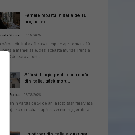
Femeie moartă în Italia de 10
ani, fiul ei...
niela Stoica
-
05/08/2026
 bărbat din Italia a încasat timp de aproximativ 10
i pensia mamei sale, deși aceasta murise. Pensia
 2.000 de euro a fost...
Sfârșit tragic pentru un român
din Italia, găsit mort...
niela Stoica
-
05/08/2026
 român în vârstă de 54 de ani a fost găsit fără viață
 locuința sa din Italia, după ce vecinii, îngrijorați că
...
Un bărbat din Italia a câștigat