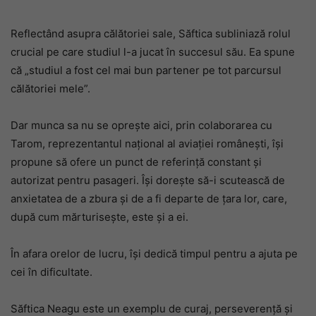
Reflectând asupra călătoriei sale, Săftica subliniază rolul
crucial pe care studiul l-a jucat în succesul său. Ea spune
că „studiul a fost cel mai bun partener pe tot parcursul
călătoriei mele”.
Dar munca sa nu se oprește aici, prin colaborarea cu
Tarom, reprezentantul național al aviației românești, își
propune să ofere un punct de referință constant și
autorizat pentru pasageri. Își dorește să-i scutească de
anxietatea de a zbura și de a fi departe de țara lor, care,
după cum mărturisește, este și a ei.
În afara orelor de lucru, își dedică timpul pentru a ajuta pe
cei în dificultate.
Săftica Neagu este un exemplu de curaj, perseverență și