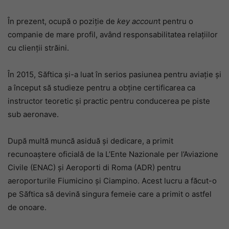
În prezent, ocupă o poziție de
key accoun
t pentru o
companie de mare profil, având responsabilitatea relațiilor
cu clienții străini.
În 2015, Săftica și-a luat în serios pasiunea pentru aviație și
a început să studieze pentru a obține certificarea ca
instructor teoretic și practic pentru conducerea pe piste
sub aeronave.
După multă muncă asiduă și dedicare, a primit
recunoaștere oficială de la L’Ente Nazionale per l’Aviazione
Civile (ENAC) și Aeroporti di Roma (ADR) pentru
aeroporturile Fiumicino și Ciampino. Acest lucru a făcut-o
pe Săftica să devină singura femeie care a primit o astfel
de onoare.