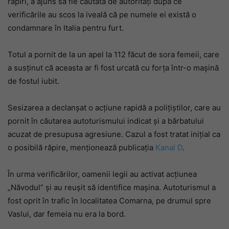
răpiri, a ajuns să fie căutată de autorități după ce
verificările au scos la iveală că pe numele ei există o
condamnare în Italia pentru furt.
Totul a pornit de la un apel la 112 făcut de sora femeii, care
a susținut că aceasta ar fi fost urcată cu forța într-o mașină
de fostul iubit.
Sesizarea a declanșat o acțiune rapidă a polițiștilor, care au
pornit în căutarea autoturismului indicat și a bărbatului
acuzat de presupusa agresiune. Cazul a fost tratat inițial ca
o posibilă răpire, menționează publicația
Kanal D
.
În urma verificărilor, oamenii legii au activat acțiunea
„Năvodul” și au reușit să identifice mașina. Autoturismul a
fost oprit în trafic în localitatea Comarna, pe drumul spre
Vaslui, dar femeia nu era la bord.