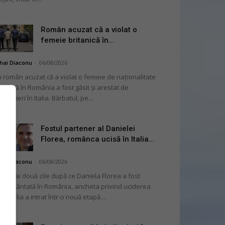
Român acuzat că a violat o
femeie britanică în...
hai Diaconu
-
06/08/2026
 român acuzat că a violat o femeie de naționalitate
itanică în România a fost găsit și arestat de
rabinieri în Italia. Bărbatul, pe...
Fostul partener al Danielei
Florea, românca ucisă în Italia...
hai Diaconu
-
06/08/2026
 numai două zile după ce Daniela Florea a fost
mormântată în România, ancheta privind uciderea
 în Italia a intrat într-o nouă etapă....