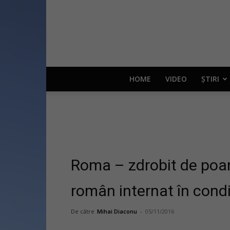
HOME
VIDEO
ȘTIRI
Roma – zdrobit de poar
român internat în condiț
De către
Mihai Diaconu
-
05/11/2016