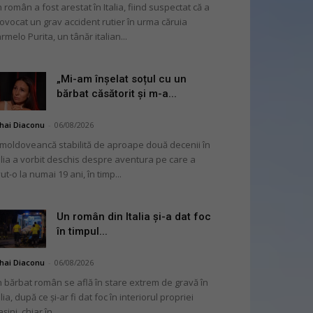
 român a fost arestat în Italia, fiind suspectat că a
ovocat un grav accident rutier în urma căruia
rmelo Purita, un tânăr italian...
„Mi-am înșelat soțul cu un
bărbat căsătorit și m-a...
hai Diaconu
-
06/08/2026
moldoveancă stabilită de aproape două decenii în
alia a vorbit deschis despre aventura pe care a
ut-o la numai 19 ani, în timp...
Un român din Italia și-a dat foc
în timpul...
hai Diaconu
-
06/08/2026
 bărbat român se află în stare extrem de gravă în
alia, după ce și-ar fi dat foc în interiorul propriei
șini, chiar în...