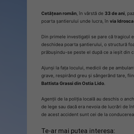
Cetățean român
, în vârstă de
33 de ani
, pa
poarta șantierului unde lucra, în
via Idrosca
Din primele investigații se pare că tragicul
deschidea poarta șantierului, o structură fo
prăbușindu-se peste el după ce a ieșit din c
Ajunși la fața locului, medicii de pe ambulan
grave, respirând greu și sângerând tare, fii
Battista Grassi din Ostia Lido
.
Agenții de la poliția locală au deschis o anc
de lege sau dacă era nevoia de lucrări de î
de acest accident sunt cei de la conducerea 
Te-ar mai putea interesa: