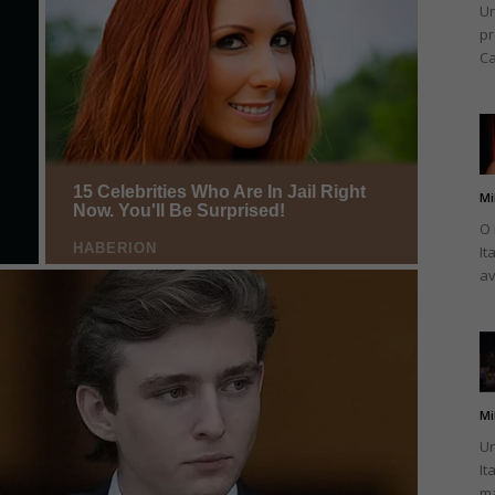
Un
pr
Ca
Mi
O 
It
av
Mi
Un
It
ma