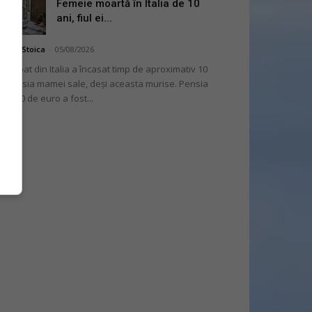
Femeie moartă în Italia de 10
ani, fiul ei...
niela Stoica
-
05/08/2026
 bărbat din Italia a încasat timp de aproximativ 10
i pensia mamei sale, deși aceasta murise. Pensia
 2.000 de euro a fost...