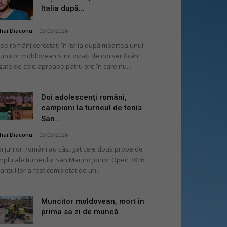
Italia după...
hai Diaconu
-
08/08/2026
se români cercetați în Italia după moartea unui
ncitor moldovean sunt vizați de noi verificări
gate de cele aproape patru ore în care nu...
Doi adolescenți români,
campioni la turneul de tenis
San...
hai Diaconu
-
08/08/2026
i juniori români au câștigat cele două probe de
mplu ale turneului San Marino Junior Open 2026.
lanțul lor a fost completat de un...
Muncitor moldovean, mort în
prima sa zi de muncă...