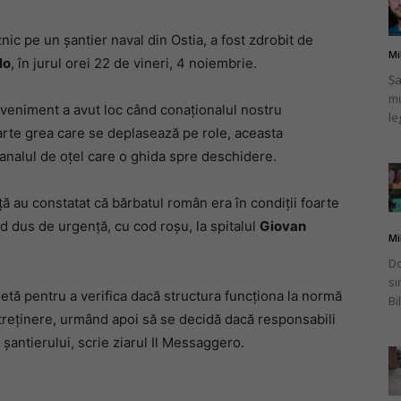
znic pe un șantier naval din Ostia, a fost zdrobit de
Mi
lo
, în jurul orei 22 de vineri, 4 noiembrie.
Șa
mu
românului
 eveniment a avut loc când conaționalul nostru
le
arte grea care se deplasează pe role, aceasta
analul de oțel care o ghida spre deschidere.
ță au constatat că bărbatul român era în condiții foarte
din
nd dus de urgență, cu cod roșu, la spitalul
Giovan
Mi
Do
si
hetă pentru a verifica dacă structura funcționa la normă
Bi
ntreținere, urmând apoi să se decidă dacă responsabili
Italia
șantierului, scrie ziarul Il Messaggero.