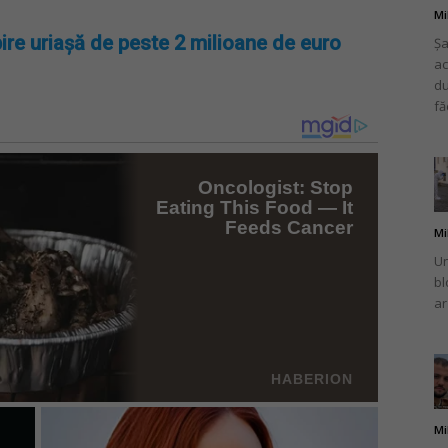
Mi
ire uriașă de peste 2 milioane de euro
Șa
ac
du
fă
Mi
Un
bl
ar
Mi