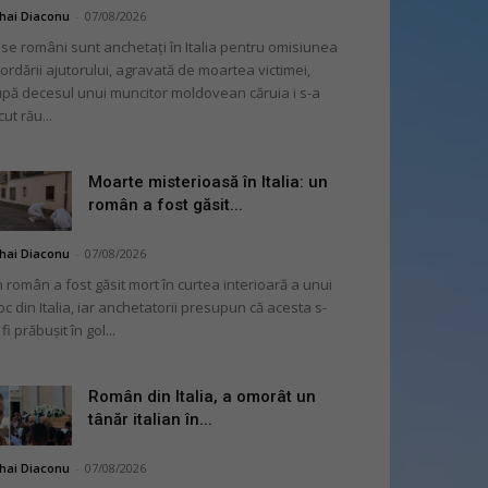
hai Diaconu
-
07/08/2026
se români sunt anchetați în Italia pentru omisiunea
ordării ajutorului, agravată de moartea victimei,
pă decesul unui muncitor moldovean căruia i s-a
cut rău...
Moarte misterioasă în Italia: un
român a fost găsit...
hai Diaconu
-
07/08/2026
 român a fost găsit mort în curtea interioară a unui
oc din Italia, iar anchetatorii presupun că acesta s-
 fi prăbușit în gol...
Român din Italia, a omorât un
tânăr italian în...
hai Diaconu
-
07/08/2026