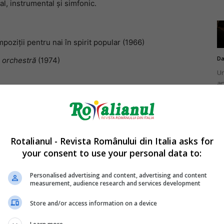
cal, instrumental și simfonic.
mpoziții pentru nai în spirit popular (1966)
Da
i orchestră
(1974)
Un
an
de
vintetul Plopilor
, 1984)
iese pentru nai, orgă și grup vocal bărbătesc (2005).
Rotalianul - Revista Românului din Italia asks for
iscuri de aur și platină, are peste 190 de discuri
your consent to use your personal data to:
bume vândute. Este singurul artist european care a
Da
ul artist român care a câștigat un disc de aur în
Un
Personalised advertising and content, advertising and content
în
measurement, audience research and services development
nu
Store and/or access information on a device
he Zamfir va concerta la Roma, fiind unicul concert în
rtist român.