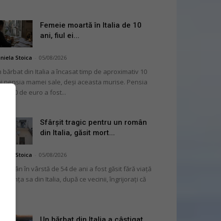
Femeie moartă în Italia de 10
ani, fiul ei...
niela Stoica
-
05/08/2026
 bărbat din Italia a încasat timp de aproximativ 10
i pensia mamei sale, deși aceasta murise. Pensia
 2.000 de euro a fost...
Sfârșit tragic pentru un român
din Italia, găsit mort...
niela Stoica
-
05/08/2026
 român în vârstă de 54 de ani a fost găsit fără viață
 locuința sa din Italia, după ce vecinii, îngrijorați că
...
Un bărbat din Italia a câștigat