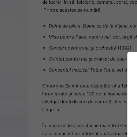
de lucrări în stil folcloric, cameral, coral, vo
Printre acestea se numără:
Doina de jale
și
Doina ca de la Vișina
, co
Misa pentru Pace, pentru nai, cor, orgă ș
Concert pentru nai și orchestră
(1982)
Cvintet pentru nai și cvartet de coarde
(
C
Conceptul muzical Totus Tuus
, set de p
Gheorghe Zamfir este câștigătorul a 120 de d
înregistrate și peste 120 de milioane de al
câștigat două discuri de aur în SUA și singur
Ungaria.
În luna martie a acestui an maestrul Gheorg
Italia din acest tur internațional al marelui a