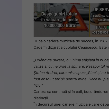
După o carieră muzicală de succes, în 1982
Cade în dizgrația cuplului Ceaușescu. Este n
„Urlând de durere, cu inima sfâșiată în bucăț
valize și cu naiurile la spinare. Pașaportul 
Ștefan Andrei, care mi-a spus: „Pleci și nu te
fost absolut teribil pentru mine. Dacă nu pl
fizic.”
Cariera sa continuă și în exil, bucurându-s
distincții.
În decursul unei cariere muzicale care dep