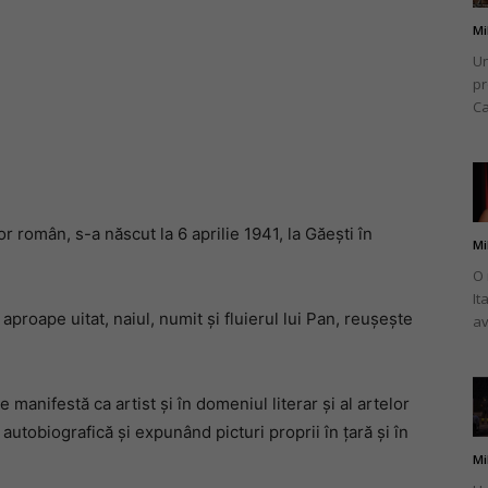
Mi
Un
pr
Ca
or român, s-a născut la 6 aprilie 1941, la Găești în
Mi
O 
It
proape uitat, naiul, numit și fluierul lui Pan, reușește
av
manifestă ca artist și în domeniul literar și al artelor
 autobiografică și expunând picturi proprii în țară și în
Mi