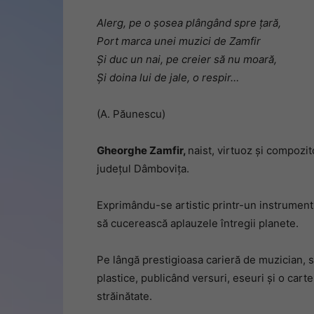
Alerg, pe o șosea plângând spre țară,
Port marca unei muzici de Zamfir
Și duc un nai, pe creier să nu moară,
Și doina lui de jale, o respir…
(A. Păunescu)
Gheorghe Zamfir,
naist, virtuoz și compozit
județul Dâmbovița.
Exprimându-se artistic printr-un instrument a
să cucerească aplauzele întregii planete.
Pe lângă prestigioasa carieră de muzician, se 
plastice, publicând versuri, eseuri și o carte
străinătate.