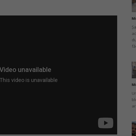
Mi
Șa
ac
românului
du
fă
din
Mi
Un
bl
ar
Italia