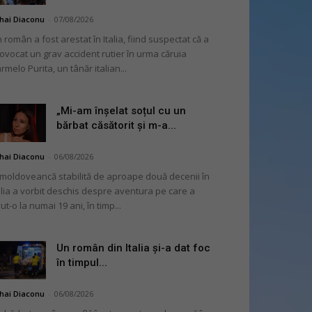
hai Diaconu
-
07/08/2026
 român a fost arestat în Italia, fiind suspectat că a
ovocat un grav accident rutier în urma căruia
rmelo Purita, un tânăr italian...
„Mi-am înșelat soțul cu un
bărbat căsătorit și m-a...
hai Diaconu
-
06/08/2026
moldoveancă stabilită de aproape două decenii în
alia a vorbit deschis despre aventura pe care a
ut-o la numai 19 ani, în timp...
Un român din Italia și-a dat foc
în timpul...
hai Diaconu
-
06/08/2026