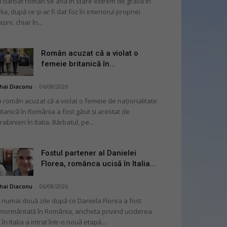
 bărbat român se află în stare extrem de gravă în
alia, după ce și-ar fi dat foc în interiorul propriei
șini, chiar în...
Român acuzat că a violat o
femeie britanică în...
hai Diaconu
-
06/08/2026
 român acuzat că a violat o femeie de naționalitate
itanică în România a fost găsit și arestat de
rabinieri în Italia. Bărbatul, pe...
Fostul partener al Danielei
Florea, românca ucisă în Italia...
hai Diaconu
-
06/08/2026
 numai două zile după ce Daniela Florea a fost
mormântată în România, ancheta privind uciderea
 în Italia a intrat într-o nouă etapă....