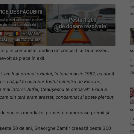
Un
It
ma
, în plin comunism, dedică un concert lui Dumnezeu.
Mi
evoit să plece în exil.
Un
br
ca
i, am luat drumul exilului, în luna martie 1982, cu două
mi l-a băgat în buzunar fostul ministru de Externe,
 mai întorci. Altfel, Ceaușescu te omoară!”. Exilul a
ecam din țară eram arestat, condamnat și poate pierdut
Mi
e de succes mondial și primește numeroase premii și
La
în
ășește 50 de ani, Gheorghe Zamfir creează peste 300
sa