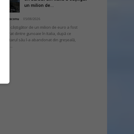
un milion de...
hai Diaconu
-
05/08/2026
 bilet câștigător de un milion de euro a fost
cuperat dintre gunoaie în Italia, după ce
oprietarul său l-a abandonat din greșeală,
nvins...