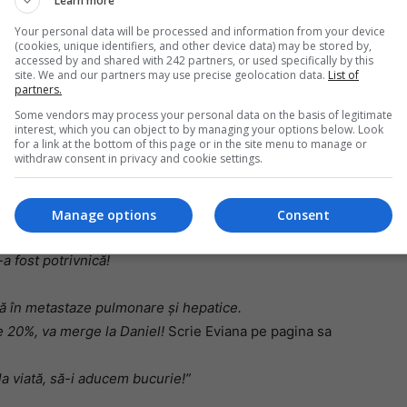
Learn more
Your personal data will be processed and information from your device
(cookies, unique identifiers, and other device data) may be stored by,
Mi
accessed by and shared with 242 partners, or used specifically by this
n Roma, Via della Conciliazione, 4,
ora 21.00,
se va
site. We and our partners may use precise geolocation data.
List of
Un
partners.
a de jale, iar sunetul naiului românesc va mângâia cu
re
Some vendors may process your personal data on the basis of legitimate
prezenți.
pr
interest, which you can object to by managing your options below. Look
co
for a link at the bottom of this page or in the site menu to manage or
withdraw consent in privacy and cookie settings.
eți contacta pe doamna Eviana-Clementina Mer-Euta, pe
76.
e de 20% iar banii încasați vor merge într-o acțiune de
Manage options
Consent
 de ani, cu sindromul Down și grav bolnav de cancer.
-a fost potrivnică!
ă în metastaze pulmonare și hepatice.
e 20%, va merge la Daniel!
Scrie Eviana pe pagina sa
 la viată, să-i aducem bucurie!”