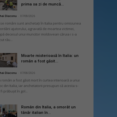
prima sa zi de muncă...
hai Diaconu
-
07/08/2026
se români sunt anchetați în Italia pentru omisiunea
ordării ajutorului, agravată de moartea victimei,
pă decesul unui muncitor moldovean căruia i s-a
cut rău...
Moarte misterioasă în Italia: un
român a fost găsit...
hai Diaconu
-
07/08/2026
 român a fost găsit mort în curtea interioară a unui
oc din Italia, iar anchetatorii presupun că acesta s-
 fi prăbușit în gol...
Român din Italia, a omorât un
tânăr italian în...