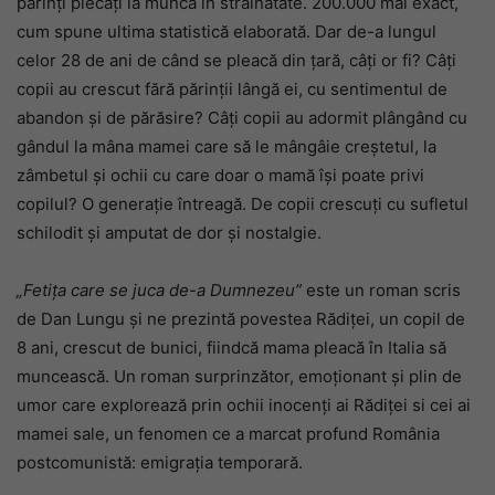
părinți plecați la muncă în străinătate. 200.000 mai exact,
cum spune ultima statistică elaborată. Dar de-a lungul
celor 28 de ani de când se pleacă din țară, câți or fi? Câți
copii au crescut fără părinții lângă ei, cu sentimentul de
abandon și de părăsire? Câți copii au adormit plângând cu
gândul la mâna mamei care să le mângâie creștetul, la
zâmbetul și ochii cu care doar o mamă își poate privi
copilul? O generație întreagă. De copii crescuți cu sufletul
schilodit și amputat de dor și nostalgie.
„Fetița care se juca de-a Dumnezeu”
este un roman scris
de Dan Lungu și ne prezintă povestea Rădiței, un copil de
8 ani, crescut de bunici, fiindcă mama pleacă în Italia să
muncească. Un roman surprinzător, emoționant și plin de
umor care explorează prin ochii inocenți ai Rădiței si cei ai
mamei sale, un fenomen ce a marcat profund România
postcomunistă: emigrația temporară.