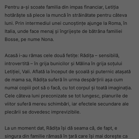
Pentru a-și scoate familia din impas financiar, Letiția
hotărăște să plece la muncă în străinătate pentru câteva
luni. Prin intermediul unei cunoștințe ajunge la Roma, în
Italia, unde face menaj și îngrijește de bătrâna familiei
Bosse, pe nume Nona.
Acasă i-au rămas cele două fetițe: Rădița – sensibilă,
introvertită – în grija bunicilor și Mălina în grija soțului
Letiției, Vali. Aflată la început de școală și puternic atașată
de mama sa, Rădița suferă în urma despărțirii așa cum
numai copiii pot să o facă, cu tot corpul și toată imaginația.
Cele câteva luni preconizate se tot lungesc, planurile de
viitor suferă mereu schimbări, iar efectele secundare ale
plecării se dovedesc imprevizibile.
La un moment dat, Rădița își dă seama că, de fapt, e
singura din familie rămasă în țară care își mai dorește ca