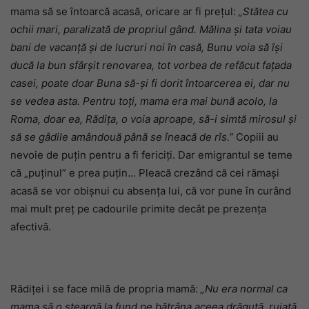
mama să se întoarcă acasă, oricare ar fi prețul:
„Stătea cu
ochii mari, paralizată de propriul gând. Mălina și tata voiau
bani de vacanță și de lucruri noi în casă, Bunu voia să își
ducă la bun sfârșit renovarea, tot vorbea de refăcut fațada
casei, poate doar Buna să-și fi dorit întoarcerea ei, dar nu
se vedea asta. Pentru toți, mama era mai bună acolo, la
Roma, doar ea, Rădița, o voia aproape, să-i simtă mirosul și
să se gâdile amândouă până se îneacă de rîs.”
Copiii au
nevoie de puțin pentru a fi fericiți. Dar emigrantul se teme
că „puținul” e prea puțin… Pleacă crezând că cei rămași
acasă se vor obișnui cu absența lui, că vor pune în curând
mai mult preț pe cadourile primite decât pe prezența
afectivă.
Rădiței i se face milă de propria mamă:
„Nu era normal ca
mama să o șteargă la fund pe bătrâna aceea drăguță, rujată