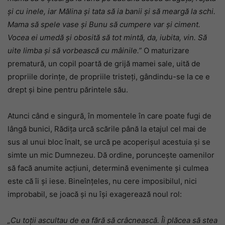
și cu inele, iar Mălina și tata să ia banii și să meargă la schi.
Mama să spele vase și Bunu să cumpere var și ciment.
Vocea ei umedă și obosită să tot mintă, da, iubita, vin. Să
uite limba și să vorbească cu mâinile.”
O maturizare
prematură, un copil poartă de grijă mamei sale, uită de
propriile dorințe, de propriile tristeți, gândindu-se la ce e
drept și bine pentru părintele său.
Atunci când e singură, în momentele în care poate fugi de
lângă bunici, Rădița urcă scările până la etajul cel mai de
sus al unui bloc înalt, se urcă pe acoperișul acestuia și se
simte un mic Dumnezeu. Dă ordine, poruncește oamenilor
să facă anumite acțiuni, determină evenimente și culmea
este că îi și iese. Bineînțeles, nu cere imposibilul, nici
improbabil, se joacă și nu își exagerează noul rol:
„Cu toții ascultau de ea fără să crâcnească. Îi plăcea să stea