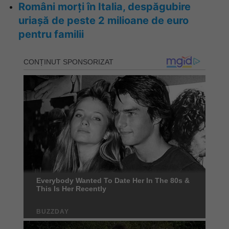
Români morți în Italia, despăgubire
uriașă de peste 2 milioane de euro
pentru familii