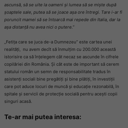
ascunsă, să se uite la oameni și lumea să se miște după
șoaptele sale, putea să se joace așa ore întregi. Tare i-ar fi
poruncit mamei să se întoarcă mai repede din Italia, dar la
așa distanță nu avea nici o putere.”
„Fetița care se juca de-a Dumnezeu” este cartea unei
realități, nu avem decît să înmulțim cu 200.000 această
istorisire ca să înțelegem cât necaz se ascunde în cifrele
copilăriei din România. Și cât este de important să cerem
statului român un semn de responsabilitate tradus în
asistenți sociali bine pregătiți și bine plătiți, în investiții
care pot aduce locuri de muncă și educație rezonabilă, în
spitale și servicii de protecție socială pentru acești copii
singuri acasă.
Te-ar mai putea interesa: