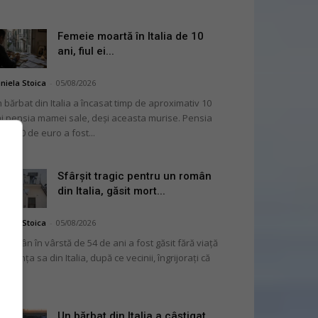
Femeie moartă în Italia de 10
ani, fiul ei...
niela Stoica
-
05/08/2026
 bărbat din Italia a încasat timp de aproximativ 10
i pensia mamei sale, deși aceasta murise. Pensia
 2.000 de euro a fost...
Sfârșit tragic pentru un român
din Italia, găsit mort...
niela Stoica
-
05/08/2026
 român în vârstă de 54 de ani a fost găsit fără viață
 locuința sa din Italia, după ce vecinii, îngrijorați că
...
Un bărbat din Italia a câștigat