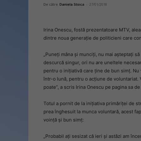
De către
Daniela Stoica
-
27/01/2018
Irina Onescu, fostă prezentatoare MTV, alea
dintre noua generație de politicieni care c
„Puneți mâna și munciți, nu mai așteptați să 
descurcă singur, ori nu are uneltele necesa
pentru o inițiativă care ține de bun simț. Nu 
într-o lună, pentru o acțiune de voluntariat
poate”, a scris Irina Onescu pe pagina sa d
Totul a pornit de la inițiativa primăriței de
prea înghesuit la munca voluntară, acest fap
voință și bun simț:
„Probabil ați sesizat că ieri și astăzi am înc