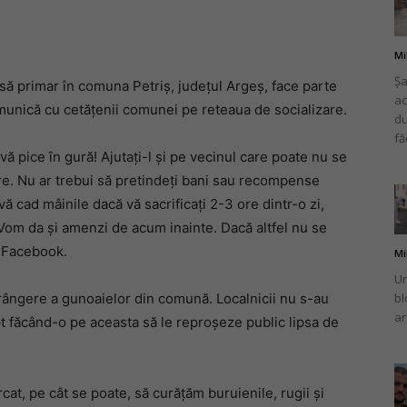
Mi
Șa
să primar în comuna Petriș, județul Argeș, face parte
ac
românului
omunică cu cetățenii comunei pe reteaua de socializare.
du
fă
vă pice în gură! Ajutați-l și pe vecinul care poate nu se
re. Nu ar trebui să pretindeți bani sau recompense
vă cad mâinile dacă vă sacrificați 2-3 ore dintr-o zi,
din
. Vom da și amenzi de acum inainte. Dacă altfel nu se
e Facebook.
Mi
Un
 strângere a gunoaielor din comună. Localnicii nu s-au
bl
ar
t făcând-o pe aceasta să le reproșeze public lipsa de
Italia
ercat, pe cât se poate, să curățăm buruienile, rugii și