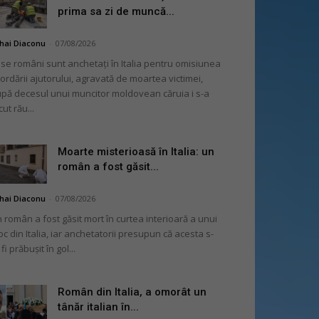
prima sa zi de muncă...
hai Diaconu
-
07/08/2026
se români sunt anchetați în Italia pentru omisiunea
ordării ajutorului, agravată de moartea victimei,
pă decesul unui muncitor moldovean căruia i s-a
cut rău...
Moarte misterioasă în Italia: un
român a fost găsit...
hai Diaconu
-
07/08/2026
 român a fost găsit mort în curtea interioară a unui
oc din Italia, iar anchetatorii presupun că acesta s-
 fi prăbușit în gol...
Român din Italia, a omorât un
tânăr italian în...