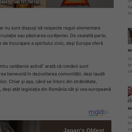
Un
It
ma
dar nu sunt dispuşi să respecte reguli elementare
irculaţie sau păstrarea curăţeniei. De cealaltă parte,
de încurajare a spiritului civic, deşi Europa oferă
Mi
Un
br
ntru cetăţenie activă” arată că românii sunt
ca
rea benevolă în dezvoltarea comunităţii, deşi laudă
ilor. Chiar şi aşa, când se întorc din străinătate,
i, deşi atât legislaţia din România cât şi cea europeană
Mi
La
în
sa