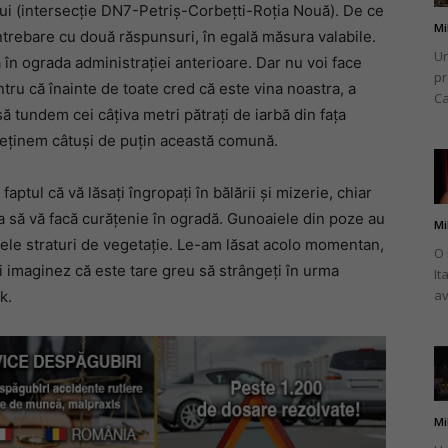
ui (intersecție DN7-Petriș-Corbețti-Roția Nouă). De ce
Mi
ntrebare cu două răspunsuri, în egală măsura valabile.
Un
a în ograda administrației anterioare. Dar nu voi face
pr
ntru că înainte de toate cred că este vina noastra, a
Ca
ă tundem cei câțiva metri pătrați de iarbă din fața
ntreținem câtuși de puțin această comună.
faptul că vă lăsați îngropați în bălării și mizerie, chiar
eva să vă facă curățenie în ogradă. Gunoaiele din poze au
Mi
imele straturi de vegetație. Le-am lăsat acolo momentan,
O 
Îmi imaginez că este tare greu să strângeți în urma
It
av
k.
Mi