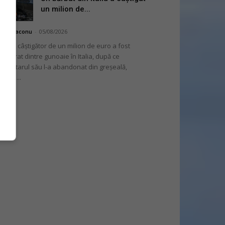
un milion de...
hai Diaconu
-
05/08/2026
 bilet câștigător de un milion de euro a fost
cuperat dintre gunoaie în Italia, după ce
oprietarul său l-a abandonat din greșeală,
nvins...