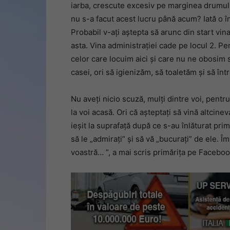
iarba, crescute excesiv pe marginea drumul
nu s-a facut acest lucru până acum? Iată o î
Probabil v-ați aștepta să arunc din start vin
asta. Vina administrației cade pe locul 2. Pe
celor care locuim aici și care nu ne obosim s
casei, ori să igienizăm, să toaletăm și să î
Nu aveți nicio scuză, mulți dintre voi, pentru 
la voi acasă. Ori că așteptați să vină altcin
ieșit la suprafață după ce s-au înlăturat pr
să le „admirați” și să vă „bucurați” de ele. 
voastră… ”, a mai scris primărița pe Faceboo