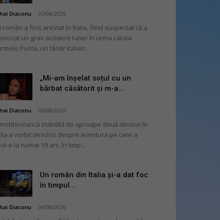
hai Diaconu
-
07/08/2026
 român a fost arestat în Italia, fiind suspectat că a
ovocat un grav accident rutier în urma căruia
rmelo Purita, un tânăr italian...
„Mi-am înșelat soțul cu un
bărbat căsătorit și m-a...
hai Diaconu
-
06/08/2026
moldoveancă stabilită de aproape două decenii în
alia a vorbit deschis despre aventura pe care a
ut-o la numai 19 ani, în timp...
Un român din Italia și-a dat foc
în timpul...
hai Diaconu
-
06/08/2026