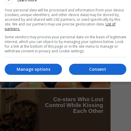
Learn more
Your personal data will be processed and information from your device
(cookies, unique identifiers, and other device data) may be stored by,
Mi
accessed by and shared with 242 partners, or used specifically by this
site. We and our partners may use precise geolocation data.
List of
Un
partners.
re
Some vendors may process your personal data on the basis of legitimate
pr
interest, which you can object to by managing your options below. Look
co
for a link at the bottom of this page or in the site menu to manage or
withdraw consent in privacy and cookie settings.
Manage options
Consent