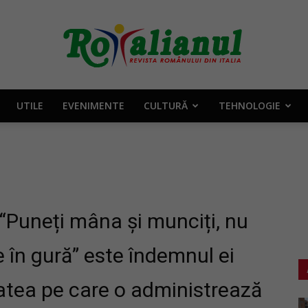
UTILE
EVENIMENTE
CULTURĂ
TEHNOLOGIE
Rotalianul
–
“Puneți mâna și munciți, nu
e în gură” este îndemnul ei
itatea pe care o administrează
Revista