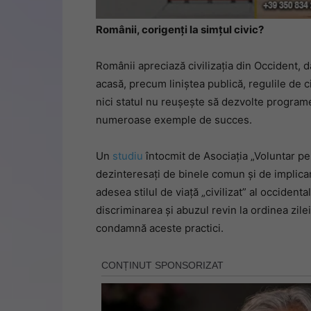
Românii, corigenţi la simţul civic?
Românii apreciază civilizaţia din Occident, 
acasă, precum liniştea publică, regulile de c
nici statul nu reuşeşte să dezvolte programe 
numeroase exemple de succes.
Un
studiu
întocmit de Asociaţia „Voluntar pe
dezinteresaţi de binele comun şi de implica
adesea stilul de viaţă „civilizat” al occidental
discriminarea şi abuzul revin la ordinea zile
condamnă aceste practici.