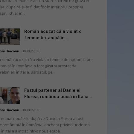
 bărbat român se află în stare extrem de gravă în
alia, după ce și-ar fi dat foc în interiorul propriei
șini, chiar în...
Român acuzat că a violat o
femeie britanică în...
hai Diaconu
-
06/08/2026
 român acuzat că a violat o femeie de naționalitate
itanică în România a fost găsit și arestat de
rabinieri în Italia. Bărbatul, pe...
Fostul partener al Danielei
Florea, românca ucisă în Italia...
hai Diaconu
-
06/08/2026
 numai două zile după ce Daniela Florea a fost
mormântată în România, ancheta privind uciderea
 în Italia a intrat într-o nouă etapă....