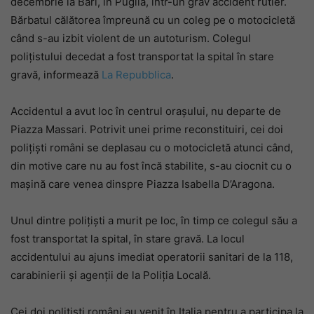
decembrie la Bari, în Puglia, într-un grav accident rutier.
Bărbatul călătorea împreună cu un coleg pe o motocicletă
când s-au izbit violent de un autoturism. Colegul
polițistului decedat a fost transportat la spital în stare
gravă, informează
La Repubblica
.
Accidentul a avut loc în centrul orașului, nu departe de
Piazza Massari. Potrivit unei prime reconstituiri, cei doi
polițiști români se deplasau cu o motocicletă atunci când,
din motive care nu au fost încă stabilite, s-au ciocnit cu o
mașină care venea dinspre Piazza Isabella D’Aragona.
Unul dintre polițiști a murit pe loc, în timp ce colegul său a
fost transportat la spital, în stare gravă. La locul
accidentului au ajuns imediat operatorii sanitari de la 118,
carabinierii și agenții de la Poliția Locală.
Cei doi polițiști români au venit în Italia pentru a participa la