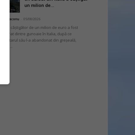
un milion de...
hai Diaconu
-
05/08/2026
 bilet câștigător de un milion de euro a fost
cuperat dintre gunoaie în Italia, după ce
oprietarul său l-a abandonat din greșeală,
nvins...