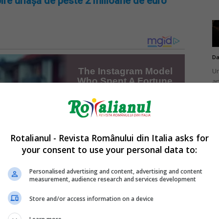
ire uriașă de peste 2 milioane de euro
Da
Un
an
de
Rotalianul - Revista Românului din Italia asks for
your consent to use your personal data to:
Da
Un
Personalised advertising and content, advertising and content
în
measurement, audience research and services development
nu
Store and/or access information on a device