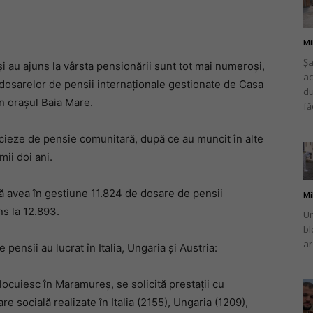
Mi
Șa
și au ajuns la vârsta pensionării sunt tot mai numeroși,
ac
românului
dosarelor de pensii internaționale gestionate de Casa
du
n orașul Baia Mare.
fă
icieze de pensie comunitară, după ce au muncit în alte
mii doi ani.
din
ană avea în gestiune 11.824 de dosare de pensii
Mi
s la 12.893.
Un
bl
ar
e pensii au lucrat în Italia, Ungaria și Austria:
Italia
cuiesc în Maramureș, se solicită prestații cu
 socială realizate în Italia (2155), Ungaria (1209),