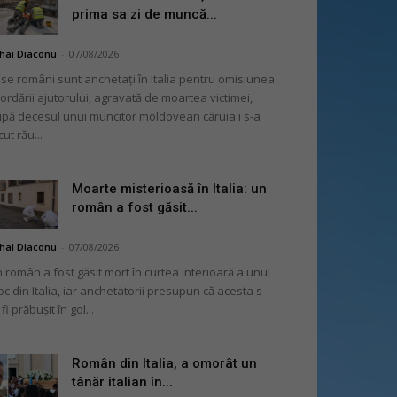
prima sa zi de muncă...
hai Diaconu
-
07/08/2026
se români sunt anchetați în Italia pentru omisiunea
ordării ajutorului, agravată de moartea victimei,
pă decesul unui muncitor moldovean căruia i s-a
cut rău...
Moarte misterioasă în Italia: un
român a fost găsit...
hai Diaconu
-
07/08/2026
 român a fost găsit mort în curtea interioară a unui
oc din Italia, iar anchetatorii presupun că acesta s-
 fi prăbușit în gol...
Român din Italia, a omorât un
tânăr italian în...