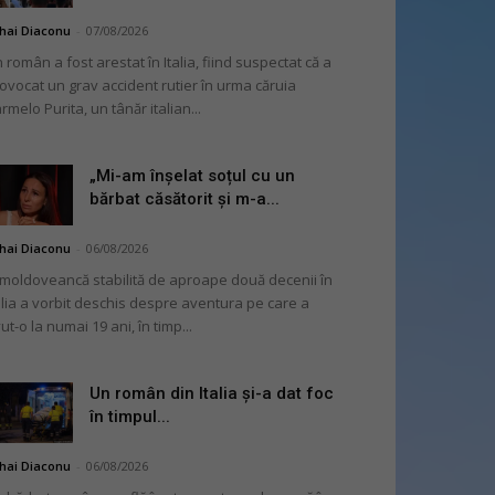
hai Diaconu
-
07/08/2026
 român a fost arestat în Italia, fiind suspectat că a
ovocat un grav accident rutier în urma căruia
rmelo Purita, un tânăr italian...
„Mi-am înșelat soțul cu un
bărbat căsătorit și m-a...
hai Diaconu
-
06/08/2026
moldoveancă stabilită de aproape două decenii în
alia a vorbit deschis despre aventura pe care a
ut-o la numai 19 ani, în timp...
Un român din Italia și-a dat foc
în timpul...
hai Diaconu
-
06/08/2026