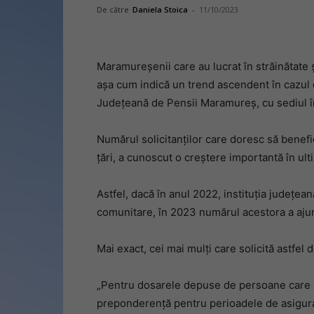
De către
Daniela Stoica
-
11/10/2023
Maramureșenii care au lucrat în străinătate 
așa cum indică un trend ascendent în cazul 
Județeană de Pensii Maramureș, cu sediul î
Numărul solicitanților care doresc să benef
țări, a cunoscut o creștere importantă în ulti
Astfel, dacă în anul 2022, instituția județe
comunitare, în 2023 numărul acestora a ajun
Mai exact, cei mai mulți care solicită astfel d
„Pentru dosarele depuse de persoane care lo
preponderență pentru perioadele de asigurare