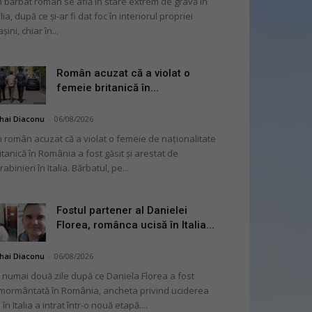
 bărbat român se află în stare extrem de gravă în
alia, după ce și-ar fi dat foc în interiorul propriei
șini, chiar în...
Român acuzat că a violat o
femeie britanică în...
hai Diaconu
-
06/08/2026
 român acuzat că a violat o femeie de naționalitate
itanică în România a fost găsit și arestat de
rabinieri în Italia. Bărbatul, pe...
Fostul partener al Danielei
Florea, românca ucisă în Italia...
hai Diaconu
-
06/08/2026
 numai două zile după ce Daniela Florea a fost
mormântată în România, ancheta privind uciderea
 în Italia a intrat într-o nouă etapă....