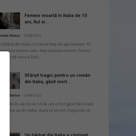
Femeie moartă în Italia de 10
ani, fiul ei...
niela Stoica
-
05/08/2026
 bărbat din Italia a încasat timp de aproximativ 10
i pensia mamei sale, deși aceasta murise. Pensia
 2.000 de euro a fost...
Sfârșit tragic pentru un român
din Italia, găsit mort...
niela Stoica
-
05/08/2026
 român în vârstă de 54 de ani a fost găsit fără viață
 locuința sa din Italia, după ce vecinii, îngrijorați că
...
Un bărbat din Italia a câștigat