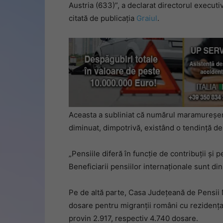
Austria (633)”, a declarat directorul execu
citată de publicația
Graiul
.
Aceasta a subliniat că numărul maramureșeni
diminuat, dimpotrivă, existând o tendință de
„Pensiile diferă în funcție de contribuții și 
Beneficiarii pensiilor internaționale sunt d
Pe de altă parte, Casa Județeană de Pensi
dosare pentru migranții români cu rezidența
provin 2.917, respectiv 4.740 dosare.