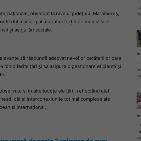
Un
It
internaționale, observat la nivelul județului Maramureș,
ma
textul mai larg al migrației forței de muncă și al
sii și asigurări sociale.
Mi
 relevante să răspundă adecvat nevoilor cetățenilor care
Un
e din diferite țări și să asigure o gestionare eficientă și
br
le.
ca
bservate și în alte județe ale țării, reflectând atât
ești, cât și interconexiunile tot mai complexe ale
pean și internațional.
Mi
La
în
sa