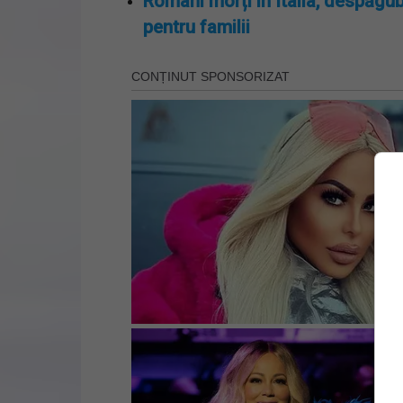
Români morți în Italia, despăgub
pentru familii