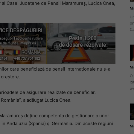
tiv al Casei Județene de Pensii Maramureș, Lucica Onea,
Mi
Un
pr
Ca
Mi
lor care beneficiază de pensii internaționale nu s-a
O 
 creștere.
It
av
perioadele de asigurare realizate de beneficiar.
in România”, a adăugat Lucica Onea.
i Maramureș deține competența de gestionare a unor
 în Andaluzia (Spania) și Germania. Din aceste regiuni
Mi