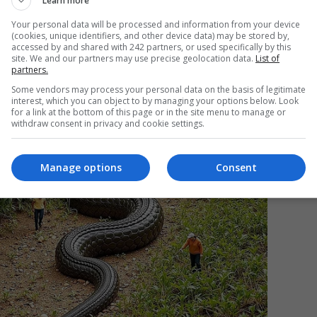
Learn more
Your personal data will be processed and information from your device
(cookies, unique identifiers, and other device data) may be stored by,
Mi
accessed by and shared with 242 partners, or used specifically by this
site. We and our partners may use precise geolocation data.
List of
Un
partners.
re
Some vendors may process your personal data on the basis of legitimate
pr
interest, which you can object to by managing your options below. Look
co
for a link at the bottom of this page or in the site menu to manage or
withdraw consent in privacy and cookie settings.
Manage options
Consent