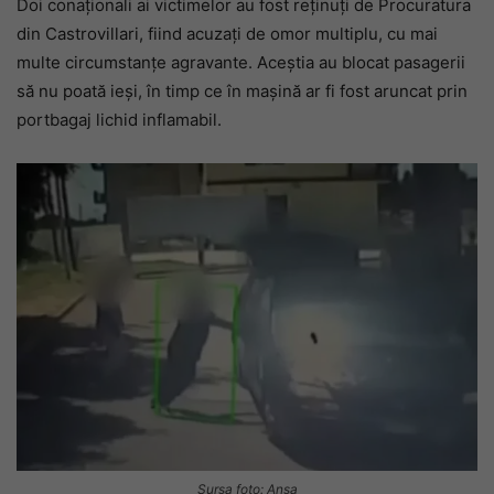
Doi conaționali ai victimelor au fost reținuți de Procuratura
din Castrovillari, fiind acuzați de omor multiplu, cu mai
multe circumstanțe agravante. Aceștia au blocat pasagerii
să nu poată ieși, în timp ce în mașină ar fi fost aruncat prin
portbagaj lichid inflamabil.
Sursa foto: Ansa