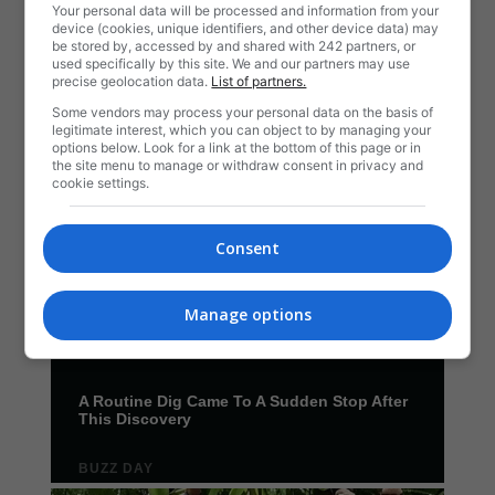
Your personal data will be processed and information from your
device (cookies, unique identifiers, and other device data) may
be stored by, accessed by and shared with 242 partners, or
used specifically by this site. We and our partners may use
precise geolocation data.
List of partners.
Some vendors may process your personal data on the basis of
legitimate interest, which you can object to by managing your
options below. Look for a link at the bottom of this page or in
the site menu to manage or withdraw consent in privacy and
cookie settings.
Consent
Manage options