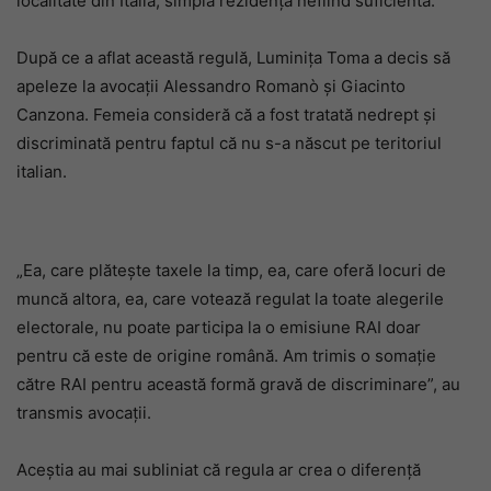
localitate din Italia, simpla rezidență nefiind suficientă.
După ce a aflat această regulă, Luminița Toma a decis să
apeleze la avocații Alessandro Romanò și Giacinto
Canzona. Femeia consideră că a fost tratată nedrept și
discriminată pentru faptul că nu s-a născut pe teritoriul
italian.
„Ea, care plătește taxele la timp, ea, care oferă locuri de
muncă altora, ea, care votează regulat la toate alegerile
electorale, nu poate participa la o emisiune RAI doar
pentru că este de origine română. Am trimis o somație
către RAI pentru această formă gravă de discriminare”, au
transmis avocații.
Aceștia au mai subliniat că regula ar crea o diferență