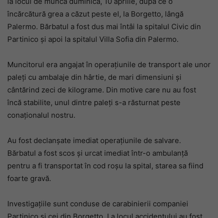
la locul de muncă duminică, 10 aprilie, după ce o
încărcătură grea a căzut peste el, la Borgetto, lângă
Palermo. Bărbatul a fost dus mai întâi la spitalul Civic din
Partinico și apoi la spitalul Villa Sofia din Palermo.
Muncitorul era angajat în operațiunile de transport ale unor
paleți cu ambalaje din hârtie, de mari dimensiuni și
cântărind zeci de kilograme. Din motive care nu au fost
încă stabilite, unul dintre paleți s-a răsturnat peste
conaționalul nostru.
Au fost declanșate imediat operațiunile de salvare.
Bărbatul a fost scos și urcat imediat într-o ambulanță
pentru a fi transportat în cod roșu la spital, starea sa fiind
foarte gravă.
Investigațiile sunt conduse de carabinierii companiei
Partinico și cei din Borgetto. La locul accidentului au fost