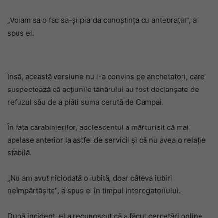
„Voiam să o fac să-și piardă cunoștința cu antebrațul”, a
spus el.
Însă, această versiune nu i-a convins pe anchetatori, care
suspectează că acțiunile tânărului au fost declanșate de
refuzul său de a plăti suma cerută de Campai.
În fața carabinierilor, adolescentul a mărturisit că mai
apelase anterior la astfel de servicii și că nu avea o relație
stabilă.
„Nu am avut niciodată o iubită, doar câteva iubiri
neîmpărtășite”, a spus el în timpul interogatoriului.
După incident, el a recunoscut că a făcut cercetări online