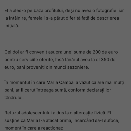
El a ales-o pe baza profilului, deși nu avea o fotografie, iar
la întâlnire, femeia i s-a părut diferită față de descrierea
inițială.
Cei doi ar fi convenit asupra unei sume de 200 de euro
pentru serviciile oferite, însă tânărul avea la el 350 de
euro, bani proveniți din munci sezoniere.
În momentul în care Maria Campai a văzut că are mai mulți
bani, ar fi cerut întreaga sumă, conform declarațiilor
tânărului.
Refuzul adolescentului a dus la o altercație fizică. El
susține că Maria l-a atacat prima, încercând să-l sufoce,
moment în care a reacționat: