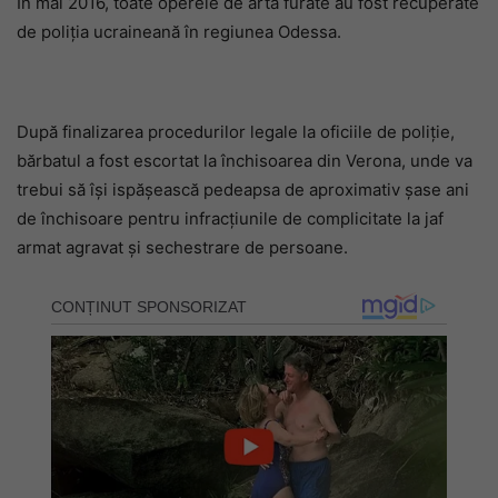
În mai 2016, toate operele de artă furate au fost recuperate
de poliția ucraineană în regiunea Odessa.
După finalizarea procedurilor legale la oficiile de poliție,
bărbatul a fost escortat la închisoarea din Verona, unde va
trebui să își ispășească pedeapsa de aproximativ șase ani
de închisoare pentru infracțiunile de complicitate la jaf
armat agravat și sechestrare de persoane.