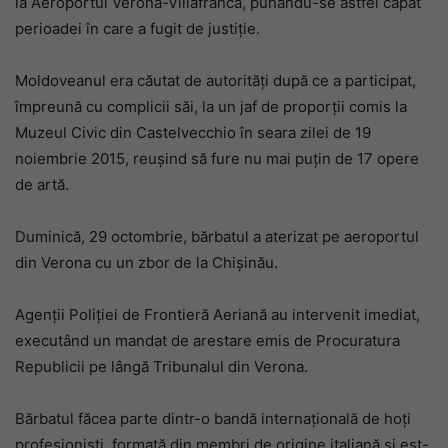
la Aeroportul Verona-Villafranca, punându-se astfel capăt
perioadei în care a fugit de justiție.
Moldoveanul era căutat de autorități după ce a participat,
împreună cu complicii săi, la un jaf de proporții comis la
Muzeul Civic din Castelvecchio în seara zilei de 19
noiembrie 2015, reușind să fure nu mai puțin de 17 opere
de artă.
Duminică, 29 octombrie, bărbatul a aterizat pe aeroportul
din Verona cu un zbor de la Chișinău.
Agenții Poliției de Frontieră Aeriană au intervenit imediat,
executând un mandat de arestare emis de Procuratura
Republicii pe lângă Tribunalul din Verona.
Bărbatul făcea parte dintr-o bandă internațională de hoți
profesioniști, formată din membri de origine italiană și est-