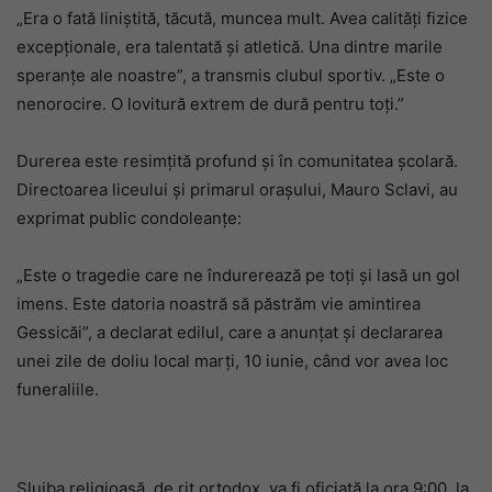
„Era o fată liniștită, tăcută, muncea mult. Avea calități fizice
excepționale, era talentată și atletică. Una dintre marile
speranțe ale noastre”, a transmis clubul sportiv. „Este o
nenorocire. O lovitură extrem de dură pentru toți.”
Durerea este resimțită profund și în comunitatea școlară.
Directoarea liceului și primarul orașului, Mauro Sclavi, au
exprimat public condoleanțe:
„Este o tragedie care ne îndurerează pe toți și lasă un gol
imens. Este datoria noastră să păstrăm vie amintirea
Gessicăi”, a declarat edilul, care a anunțat și declararea
unei zile de doliu local marți, 10 iunie, când vor avea loc
funeraliile.
Slujba religioasă, de rit ortodox, va fi oficiată la ora 9:00, la